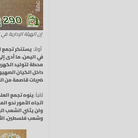
إن الهيئة الإدارية في
أولاً:
يستنكر تجمع ال
في اليمن، ما أدى إ
محطة لتوليد الكهرب
داخل الكيان الصهيون
ضربات قاصمة من الق
ثانياً:
ينوه تجمع العلم
اتجاه الأمور نحو ال
ولن يثني الشعب اليم
وشعب فلسطين، الأمر