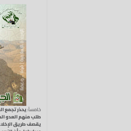
خامساً:
يحذر تجمع ال
طلب منهم العدو الصهي
يقصف طريق الإخلاء و