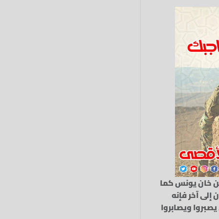
من خان يونس كما
 إلى آخر فإنه
يصبروا ويصابروا