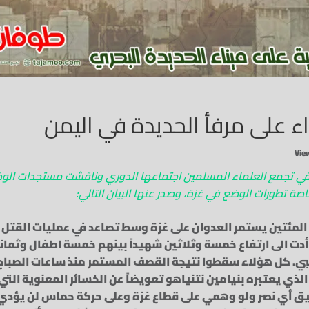
ء على مرفأ الحديدة في اليمن
ة في تجمع العلماء المسلمين اجتماعها الدوري وناقشت مستجدات الو
خاصة تطورات الوضع في غزة، وصدر عنها البيان التالي:
المئتين يستمر العدوان على غزة وسط تصاعد في عمليات القتل و
 أدت الى ارتفاع خمسة وثلاثين شهيداً بينهم خمسة اطفال وثمان
بي. كل هؤلاء سقطوا نتيجة القصف المستمر منذ ساعات الصباح،
ذي يعتبره بنيامين نتنياهو تعويضاً عن الخسائر المعنوية التي
ق أي نصر ولو وهمي على قطاع غزة وعلى حركة حماس لن يؤدي 