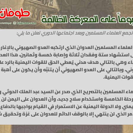
 تجمع العلماء المسلمين وبعد اجتماعها الدوري تعلن ما يلي:
علماء المسلمين العدوان الذي ارتكبه العدو الصهيوني بالإغارة
لى استشهاد ستة وفقدان ثلاثة وإصابة خمسة وثمانين، هذا الع
اء وهي بالتالي هدف مدني يُعطي الحق للقوات اليمنية بالرد 
ي، وبالتالي على العدو الصهيوني أن يتنبَّه وأن يكون على أهبة
وات اليمنية.
اء المسلمين بالتصريح الذي صدر عن السيد عبد الملك الحوثي و
مرحلة الخامسة واستخدام سلاح جديد، وأن العدوان على اليمن لن ي
ني ولا الدولة اليمنية عن الاستمرار في القيام بواجبها بالدفا
 الذي لن ينتهي إلا بالوقف الدائم للعدوان على غزة وتحقيق 