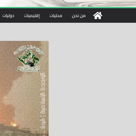
من نحن
محليات
إقليميات
دوليات