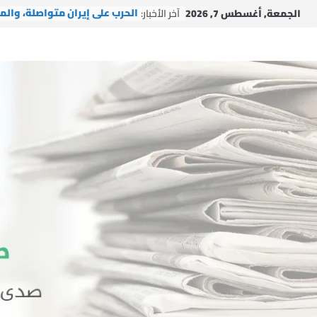
Ski
الجمعة, أغسطس 7, 2026
آخر الأخبار:
الحرب على إيران متواصلة، والم
t
الأمريكي يتعمق
conten
وفد من التجمع يزور حزب السعا
التركي في إسطنبول
وفد من التجمع يزور آية الله ال
محسن الآراكي في مدينة قم
بينما تُغيّر إيران الوعي بالفعل،
فشل إسرائيل
اتفاقية التعاون النووي بين الو
المتحدة والمملكة العربية
السعودية.. الفرص والمخاطر
والتوصيات السياسية