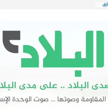
أزق
دة
شيخ
 يتضح
لايات