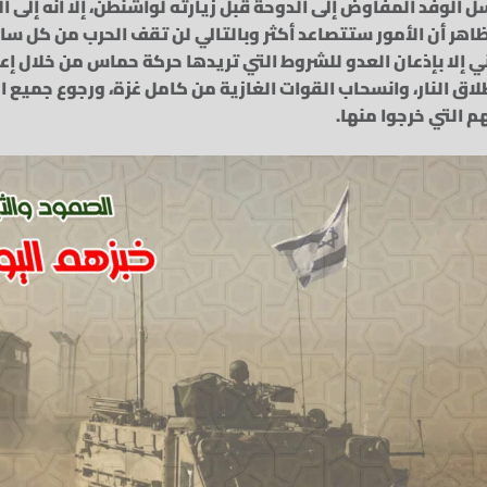
 الوفد المفاوض إلى الدوحة قبل زيارته لواشنطن، إلا أنه إلى الآ
ظاهر أن الأمور ستتصاعد أكثر وبالتالي لن تقف الحرب من كل سا
ي إلا بإذعان العدو للشروط التي تريدها حركة حماس من خلال إع
اق النار، وانسحاب القوات الغازية من كامل غزة، ورجوع جميع 
م التي خرجوا منها.