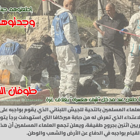
لماء المسلمين بالتحية للجيش اللبناني الذي يقوم بواجبه على
الاعتداء الذي تعرض له من دبابة ميركافا التي استهدفت برجاً يت
يين اثنين بجروح طفيفة، ويعلن تجمع العلماء المسلمين أن هذا
لقيام بواجبه في الدفاع عن الأرض والشعب والوطن.