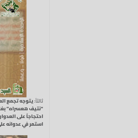
ثالثاً:
يتوجه تجمع الع
“نتيف هعسراه” بغلا
احتجاجاً على العدوا
استمر في عدوانه على