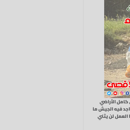
 كامل الأراضي
واجد فيه الجيش ما
 العمل لن يثني