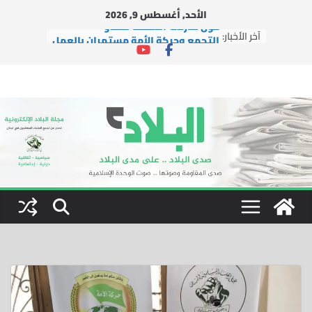
Ski
الأحد, أغسطس 9, 2026
t
حول تنازلات السلطة للعدو
آخر الأخبار:
conten
التجمع وحركة الأمة مستمران بالعمل
الإغاثي في ظل العدوان
التجمع يشارك في إطلاق مبادرة
“لبنانيون ضد التطبيع”
دار الشيخ جبري القرآنية تطلق شعار
دورتها الصيفية العاشرة: “بالقرآن
نبني جيل النصر والتمكين”
التجمع يستقبل وفداً من العتبة
الرضوية المقدسة