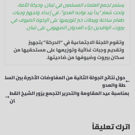
يستمر تجمع العلماء المسلمين في لبنان، وحركة الأمة،
وتحت شعار “يداً بيَد نواجه العدو”، في إعداد وتجهيز وجبات
طعام ساخنة وربطات خبز لتوزيعها على الإخوة الضيوف في
بيروت، الوافدين جرّاء العدوان الصهيوني على لبنان.
وتقوم اللجنة الاجتماعية في “الحركة” بتجهيز
وتقديم وجبات غذائية وتوزيعها على مستحقيها من
سكان بيروت وضيوفها من ضاحيتها.
حول نتائج الجولة الثانية من المفاوضات الأخيرة بين السل
طة والعدو
‏بمناسبة عيد المقاومة والتحرير التجمع يزور الشيخ القط
ان
اترك تعليقاً