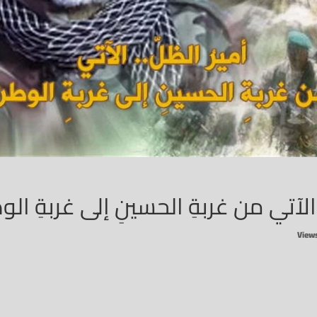
. الآتي من غربةِ الحسينِ إلى غربةِ ال