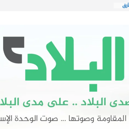
أزق
دة
شيخ
 يتضح
لايات