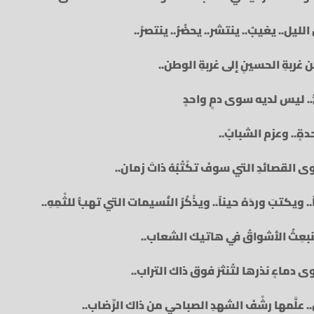
لليل.. يغيبُ.. ينتشر.. يحضُرُ.. ينتصرْ..
غربةِ الحسينِ إلى غربةِ الوطن..
.. ليس لديه سوى دمٍ واحدٍ
دةٍ.. وعزم الشبابْ..
القصائدِ التي سوفَ تكْتُبُهُ ذاتَ زمان..
. ويكتبَ وردَهُ حيناً.. ويذْكُرُ النُسيمات التي تهبُّ للثْمِهِ..
فتنبعِثُ الأشواقُ في هاتيك الشعاب..
ماءٍ نذرها لتُنثرَ فوق ذاك التراب..
حلُ.. علَّمها رشْفَ الشهدِ الصباحي من ذاك الرِّضاب..