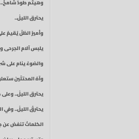
وهيثم طودٌ شامخٌ.. لا.
يحترق الليلْ‏..‏
وأميرُ الظلّ يُقيمُ على
يلبس آلام الجرحى وال
والضوءُ ينام على شرفا
وآهُ المحتلّين ستعلو
يحترق الليلْ‏.. وعلى ح
يحترقُ الليلْ.. وفي 
الكلماتُ تنفض عن جنا