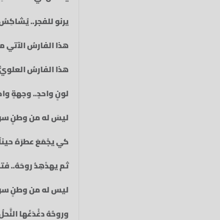
يرنو للفجر.. يُشاكِسُ ا
هذا الفارسُ الآتي من 
هذا الفارسُ العلويُّ
لونٍ واحدٍ.. وجهةٍ واح
ليسَ له من وطنٍ سوى 
كي يجْمَعَ عطرَهُ حيناً.
ثم يهدْهِدُ روحَهُ.. 
ليس له من وطنٍ سوى د
وروحُهُ دغْدَغَها النَّ