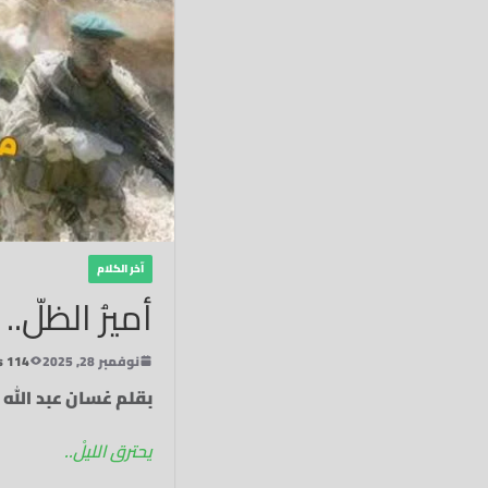
آخر الكلام
أميرُ الظلّ.
نوفمبر 28, 2025
114 Views
بقلم غسان عبد الله
يحترق الليلْ‏..