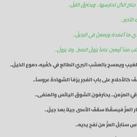
َ الذُّلِ لحارِسِها‏.. ويحترقُ الليلْ..
الأخير..
ذي ما أغمدهُ ويمعنُ في الرحيلْ..
بِ منذُ أربعينَ عاماً يزولُ الصبرُ.. ولا يزولْ..
يبِ‏ ويمسح بالعشبِ البريّ الطالعِ في كفّيه، دموع الخيلْ..‏
ُ كالأحلامِ على بابِ الفجرِ‏ يزفُّ الشهادةَ عروساً‏..
رقيّ المزمنِ..‏ يحترفون الشوقَ اليائسَ والمنفى..‏
العزِّ فيسقُطُ سقفُ الأسى جيلاً بعدَ جيلْ.. ‏
سِ سنابلُ العزِّ من نفحِ يديه..