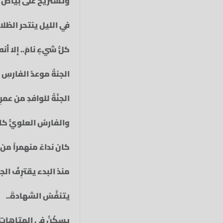
وتستريح على بياض الص
في الليل ينتحر الظلامْ‏
كلُّ شيءٍ نامَ.. إلا 
الجنةُ موعدُ الفارسِ 
الجنّةُ للوافدِ من عمر
والفارسُ العلويُّ كا
كان نداءً منهمراً من 
منذ البدء يقترِفُ الجه
يتنفَّسُ الشهادةَ..
يسكُنُ في المتاهاتِ