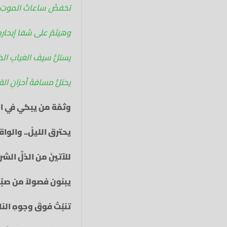
تخفضُ ساعاتُ الموتِ جناح
وهيثمُ على شفا إبحارهِ 
يستلُّ سيفَ الغيابِ ال
يحتلُّ مسافةَ أحزانِ القل
وثمّة من يبكي في الغ
يحترق الليلْ..‏ والواقف
للآتينَ من الذلِّ الش
يبنون فصولاً من صبّار 
تنبُتُ فوقَ وجوهِ النا