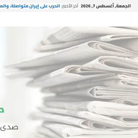
Ski
الجمعة, أغسطس 7, 2026
آخر الأخبار:
الحرب على إيران متواصلة، والم
t
الأمريكي يتعمق
conten
وفد من التجمع يزور حزب السعا
التركي في إسطنبول
وفد من التجمع يزور آية الله ال
محسن الآراكي في مدينة قم
بينما تُغيّر إيران الوعي بالفعل،
فشل إسرائيل
اتفاقية التعاون النووي بين الو
المتحدة والمملكة العربية
السعودية.. الفرص والمخاطر
والتوصيات السياسية