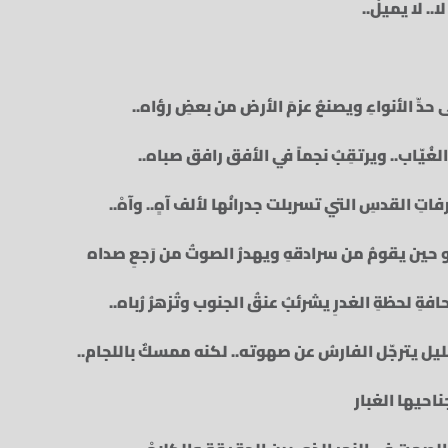
. لا يميلْ..
 حدِّ الأنواءِ‏ ويصنعُ عزمَ الأرض من بعضِ رؤاه.. ‏
غُيّاب.. ويرتقِبُ نجماً في الأفق رافق صباه..
تِ القدسِ التي تسربلت جدرانُها لألف آهٍ.. وآهْ..
 حين يقومُ من سرادقهِ ويهدرُ الصوتُ من رَجعِ صداه
افةِ لحظةِ الغدرِ يشرئبُ عنقُ الجنوب وتُزهرُ رُباه..‏
الليل يترجّل الفارسُ عن صهوته.. لكنه ممسكٌ باللجام..
حيها الغبار‏