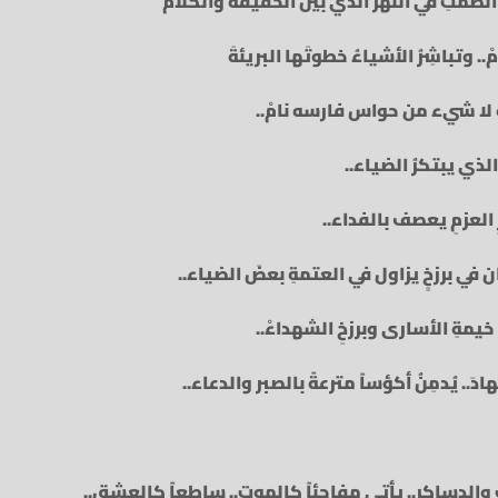
متِ‏ في النهر الذي بين الحقيقة والكلامْ‏
.. وتباشِرُ الأشياءُ خطوتَها البريئةَ‏
أنه لا شيء من حواس فارسه نامْ‏..
الذي يبتكرُ الضياء..
ِ العزمِ يعصف بالفداء..
ن في برزخٍ يزاول في العتمةِ بعضَ الضياء..
خيمةِ الأسارى وبرزخِ الشهداءْ..
ادَ.. يُدمِنُ أكؤساً مترعةً بالصبر والدعاء..
 والدساكر.. يأتي مفاجئاً كالموت.. ساطعاً كالعشق..