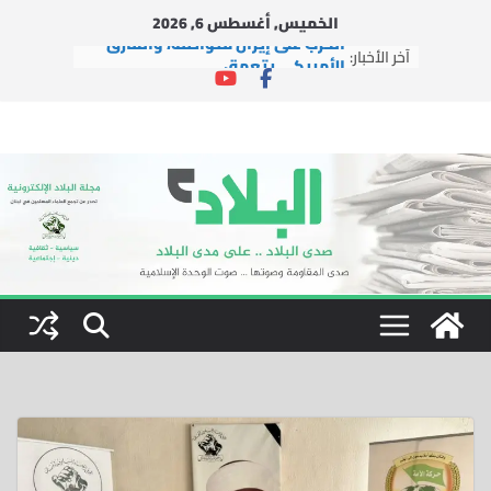
Ski
الخميس, أغسطس 6, 2026
t
الحرب على إيران متواصلة، والمأزق
آخر الأخبار:
conten
الأمريكي يتعمق
وفد من التجمع يزور حزب السعادة
التركي في إسطنبول
وفد من التجمع يزور آية الله الشيخ
محسن الآراكي في مدينة قم
بينما تُغيّر إيران الوعي بالفعل، يتضح
فشل إسرائيل
اتفاقية التعاون النووي بين الولايات
المتحدة والمملكة العربية
السعودية.. الفرص والمخاطر
والتوصيات السياسية