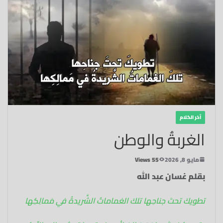
آخر الكلام
الغربةُ والوطن
مايو 8, 2026
55 Views
بقلم غسان عبد الله
تطويكَ تحتَ جناحِها‏ تلكَ الغماماتُ الشَّريدةُ في مَمالِكِها‏