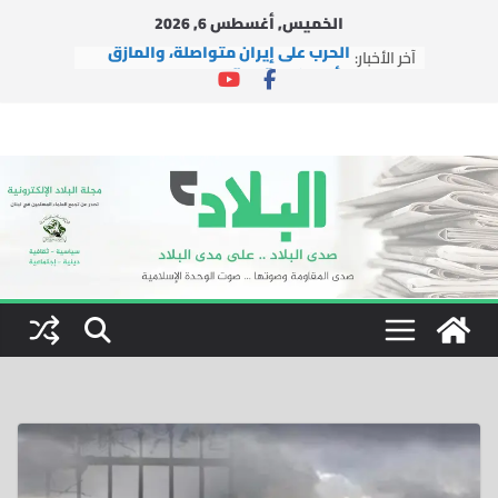
Ski
الخميس, أغسطس 6, 2026
t
آخر الأخبار:
الحرب على إيران متواصلة، والمأزق
conten
الأمريكي يتعمق
وفد من التجمع يزور حزب السعادة
التركي في إسطنبول
وفد من التجمع يزور آية الله الشيخ
محسن الآراكي في مدينة قم
بينما تُغيّر إيران الوعي بالفعل، يتضح
فشل إسرائيل
اتفاقية التعاون النووي بين الولايات
المتحدة والمملكة العربية
السعودية.. الفرص والمخاطر
والتوصيات السياسية