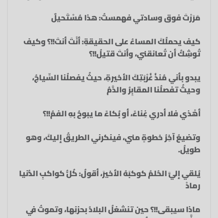
مَرَرْتَ فوق وسادتي‏ فهمستُ: هذا مُسْتَحيلٌ‏
كيف يحملُكَ المساءُ على الحقيقةِ:‏ أنْتَ أنتَ!!؟ وكيف
تُوشِكُ‏ أن تُعانقني، وأنتَ قتيلُ!!؟‏
يبدو بأني مُنذُ غُرْبَتِكَ الأخيرةِ،‏ حيثُ يفصلُنا السِّياجُ،
وحيثُ تفصلُنا المقابِرُ والدَّمُ‏
أهْذي فلا أدري غِناءً، أو بُكاءً ما يبوحُ بهِ الفمُ!!؟‏
وتضيعُ آخِرُ خطوةٍ مني، فينكرني الطريقُ إليكَ، وهو
طويلُ.‏
يُلقي إليَّ الحُلمُ كوكبَهُ الأخيرَ، أقولُ:‏ كُلُّ كواكبِ الدُّنيا
رمادْ‏
ماذا سيبقى!!؟‏ حين تنشغلُ البلادُ بحزنِها،‏ وتموتُ في