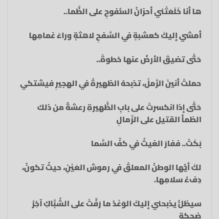
ها أنا‏ خَلَعَتْني أحزانُ السُّفوحِ على الظَّما‏..
أمشي إليكَ كعشبةٍ في السَّفحِ‏ لاهثةٍ وراءَ غمامِها‏
حَتَّى تضيقَ الأرضُ عنها خطوةً‏..
حملتْ أنينَ الرَّملْ،‏ تذبحهُ الظهيرةُ في الهجيرِ فيشتكي‏
حَتَّى إذا انكسرتْ على‏ بابِ الظَّهيرةِ رعشةٌ‏ من ذلك
الظمأ القتيل على الرِّمالِ‏
بَكَتْ.. ففارَ الغيثُ في كفِّ السَّما‏
لكَ أيُّها الوطنُ المعلقُ في رموش العَيْنِ، حيثُ تكونُ،
دِفءُ سلامِها.‏
سيظلُّ يذبحني إليكَ الوَعْدُ‏ ما رَفَّتْ على الشُبَّاكِ آخِرُ
ضحكةٍ‏