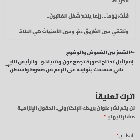
الحزينةِ،‏
قُلْتُ: يَوْماُ… رُبَّما‏ يلتمُّ شَمْلُ الغائبينَ..
ونلتقي‏ حين الطَّريقُ دَمٌ،‏ وحين الأمنياتُ هي البلادْ.‏
الشعرُ بين الغموض والوضوح
إسرائيل تحتاج لصورة تجمع عون ونتنياهو.. والرئيس اللب
ناني متمسك بثوابته على الرغم من ضغوط واشنطن
اترك تعليقاً
لن يتم نشر عنوان بريدك الإلكتروني.
الحقول الإلزامية
مشار إليها بـ
*
التعليق
*