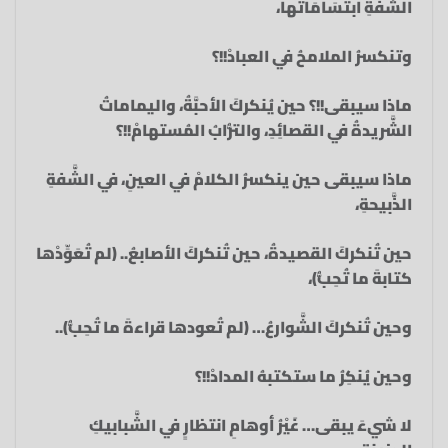
الشَّفةِ ابتسَامَاتُها،‏
وتنكسرُ الملامحُ في العبادْ!!؟‏
ماذا سيبقى!!؟‏ حين يُنكركَ الأحبَّةُ،‏ واليماماتُ
الشَّريدةُ في القصائِدِ،‏ والتُّرابُ المُستهامْ!!؟‏
ماذا سيبقى حين ينكسرُ الكلامْ‏ في العينِ، في الشَّفةِ
الذَّبيحةِ،‏
حين تُنكركَ القصيدةُ،‏ حين تُنكركَ الأصابعُ..‏ (لم تُعَوِّدْها
كتابةَ ما تُحِبُّ)،‏
وحين تُنكركَ الشَّوارعُ… (لم تُعودها قراءةَ ما تُحِبُّ)..‏
وحين يُنكِرُ ما ستكتبهُ المدادْ!!؟‏
لا شيءَ يبقى…‏ غَيْرُ أوهامِ انتظارٍ‏ في الشَّبابيكِ