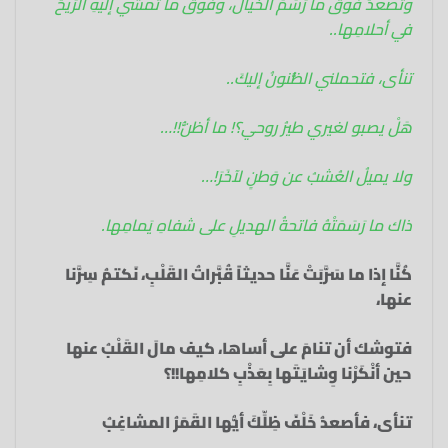
وتصعدُ فوقَ ما رَسَمَ الخيالُ،‏ وفوق ما تمشي إليهِ الرِّيحُ
في أحلامِها‏..
تنأى، فتحملني الظُّنونُ إليكَ..
هَلْ‏ يصبو لغيري طيرُ روحي؟! ‏ما أظنُّ!!…
ولا يميلُ العُشبُ عن وَطنٍ لآخَرَ!…
ذاك ما رَسَمَتْهُ فاتحةُ الهديلِ على‏ شفاهِ يَمامِها.‏
كُنَّا إذا‏ ما سَرَّبَتْ عَنَّا حديثاً‏ قُبَّراتُ القَلْبِ، نَكتمُ سِرَّنا
عنها،‏
فتوشك أن تنامَ على أساها،‏ كيف مالَ القَلْبُ عنها‏
حين أنْكَرْنا وِشايَتَها بِعَذْبِ كلامِها!!؟‏
تنأى، فأصعدُ خَلْفَ ظِلِّكَ‏ أيُّها القَمَرُ المشاغِبُ