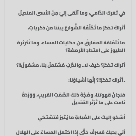
في ثغركَ الدَّامي، وما‏ ألْقى إليَّ مِنَ الأسى المنديلُ‏
أتُراكَ تذكرُ ما تُخَلِّفُهُ الشَّوارعُ بيننا‏ من ذكرياتٍ،
ما تُلَمْلِمُهُ المفارقُ‏ من حكاياتِ المساءِ،‏ وما تُثرثرهُ
الطُّيورُ على امتدادِ الأرصفة‍‍؟‏
أتراكَ تذكرُ‍‍؟ كيف لا‏.. والدَّرْبُ مُشتعلٌ بنا، مشغولُ!!؟‏
ـ أتُراكَ تذكرُ!!؟‏ إنَّها أشياؤنا:
فنجانُ قهوتنا،‏ وضَجَّةُ ذلكَ الصَّمْتِ المُريبِ، وَوَرْدَةٌ‏
نامت على ما ثَرْثَرَ القنديلُ‏
أشكو إليكَ على الصَّبابةِ ما يُثيرُ فتشتكي‏
أني بحبكَ مُسرفٌ حَتَّى إذا اكتملَ المساءُ على الهِلالِ‏