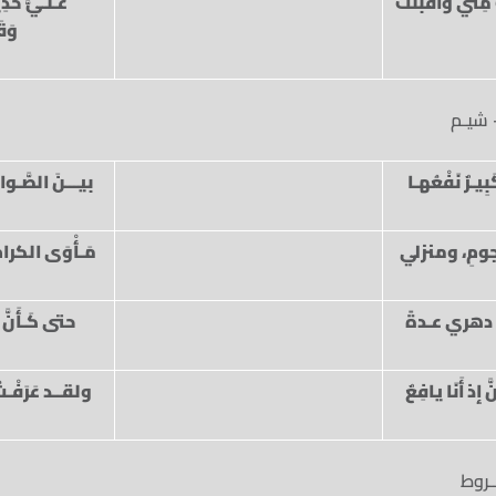
مِنِّي وأَقْبَلَتْ
عـلـيَّ حَدِ
وَق
 شيـم
ِيـرٌ نَفْعُهـا
بيـــنَ الصَّـوار
ّجومِ، ومنزلي
مَـأْوَى الكرامِ
 دهري عـدةً
حتى كَـأَنَّ خ
 إذ أَنَا يافِعٌ
ولقــد عَرَفْـت
ـروط