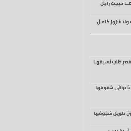
ُهــا حَبِيـبٌ رَاحِلُ
ولاَ سُرُورٌ كَامِـلُ
لعَصرِ طَابَ نَسِيمُهـا
اً تَوَالَى هُمُومُها
نٌ طَوِيلٌ سُجُومُها