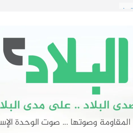
العمل
عار
آن