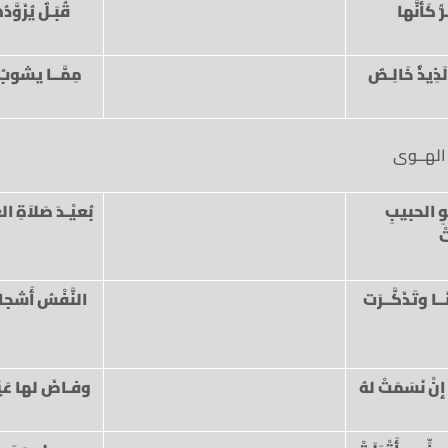
رُّ كَأَنَّها
قُبَـلٌ يُزَوَّد
 لَذِيذٌ خَالِـصٌ
مِمَّــا يشوبُ 
 الهــوى
حْوِ الحبيبِ
بُعيْـدَ صَلاَةِ ا
ْ
ــا وتَذَكَّــرَت
النَّفْسُ أَشجان
إنْ نَسَمَتْ لهُ
وفـاضَ لها عَيْ