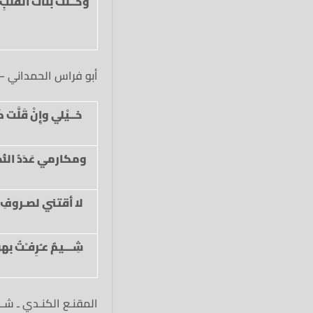
وحــنَّتْ بَنَاتُ القَلْبِ 
أبو فراس الحمداني –
خــيْلي وإِنْ قَلَّت كَب
ومكارمي عَدَدُ النُ
لا أقتني لصـروفِ
شِـــيمٌ عـُرِفـْتُ بهنَّ
المقنـع الكنـدي ـ شــ