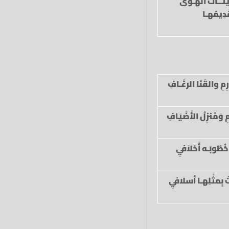
يثَــاتُ الهَـوَى
َدِيمُهـا
ِمِ والقَنَا الرعَّـافِ
 وَمْنزِلُ الأَضْيَافِ
ُطُوبَـه أَحْلاَفيِ
ُ بِمثْلِهـا أسلافيِ