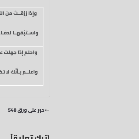
وإذا رُزِقــتَ من الن
واسـتَبْقِهــا لِدفـاعِ ك
واحلم إذا جهلت علي
واعلــم بـأَنَّك لا 
حبر على ورق 548
اترك تعليقاً