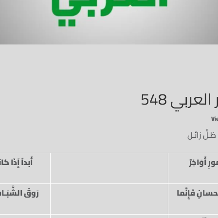
لعربي 548
ـلٌّ زائـل
رِ أَوَاخِرٌ
أَبداً إَذَا كا
سانِ فَإِنَّما
رَوقُ الشَّبَـاب