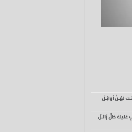
نـت لَهُـنَّ أوَائِـلُ
ِ عَليكَ ظِلٌّ زَائِـلُ