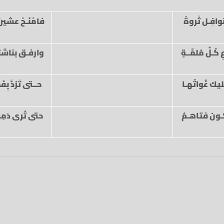
وافِـل ثَروةً
فامْنَـحْ عشيرت
ُـلِّ مُلمَّــةٍ
وارفـق بناشئه
ك غُواتُهـا
حــتى تَرُدَّ بِف
تكـون فتاهـمُ
حتى تُرى دَمِث