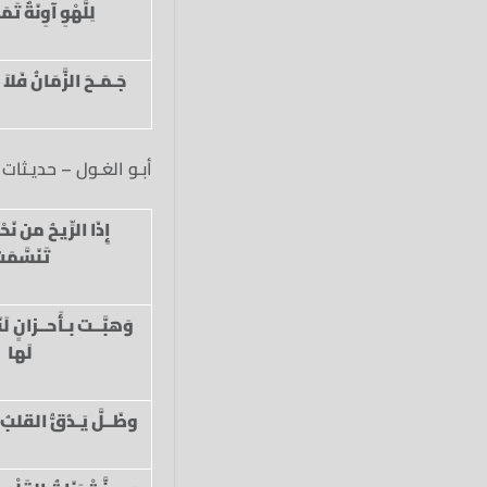
لِلَّهْوِ آوِنَةٌ تَمَـ
جَـمَـحَ الزَّمَانُ فَلاَ
أبـو الغـول – حديـثات
إِذَا الرِّيحُ من نَ
تَنَسَّمَت
وَهبَّــت بـأَحــزانٍ لَنَ
لَها
وظَــلَّ يَـدُقُّ القلبُ 