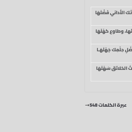
َك الأَداني فَضْلَهَا
ا، وطاوع كهْلَهَا
َضْلِ حِلْمِك جَهْلَهَـا
َ الخلائق سَهْلَهَا
عبرة الكلمات 548