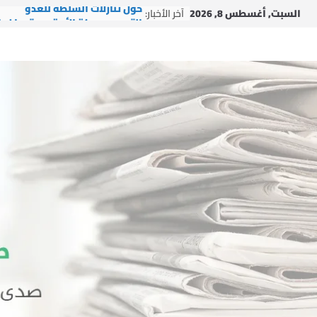
Ski
السبت, أغسطس 8, 2026
آخر الأخبار:
حول تنازلات السلطة للعدو
t
التجمع وحركة الأمة مستمران ب
conten
الإغاثي في ظل العدوان
التجمع يشارك في إطلاق مبادرة
“لبنانيون ضد التطبيع”
دار الشيخ جبري القرآنية تطلق ش
دورتها الصيفية العاشرة: “بالقر
نبني جيل النصر والتمكين”
التجمع يستقبل وفداً من العتبة
الرضوية المقدسة