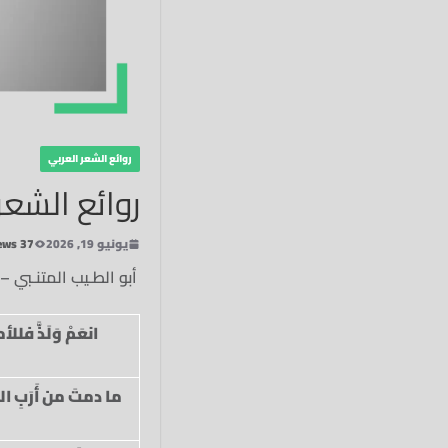
روائع الشعر العربي
روائع الشعر ا
يونيو 19, 2026
37 Views
أبو الطـيب المتنـبي – ظ
انعَمْ وَلَذَّ فللأمو
ما دمتَ من أَرَبِ الح