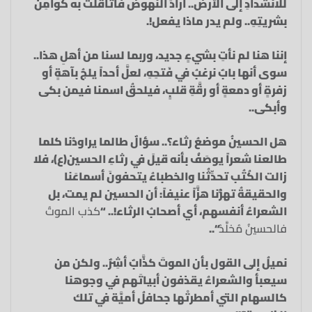
للانشدادِ إلى الأرض.. أرادَ النهوضَ فاثَّاقَلَتْ به كوامِنُ
بشريتِهِ.. ولم يدر ماذا يفعل!.
إننا هنا لم نأتِ بشيءٍ جديد، وربما لسنا من أهلِ هذا..
سوى أنها بابٌ نرغبُ في فَتحِهِ، لعلَّ أحداً يلجُ بآهةٍ أو
زفرةٍ أو دمعةٍ أو رقَّةِ قلبٍ، فيلحقُ اسمنا فيمن بكى
وأبكى..
هل الحسينُ موضعُ رثاء؟.. سؤالٌ طالما يراودُنا كلما
طالعنا شعراً يوصَفُ بأنه قيلَ في رثاءِ الحسين(ع)، فلا
زالت الكُتُب تحدِّثُنا والخطباءُ يتحفونَ أسماعَنا
والحقيقةُ تهزُّنا هزَّاً عنيفاً: أن الحسين لم يمت، بل
الشعراءُ أنفسهم، أي أصحابُ الرثاء!.. “
كذب الموتُ
فالحسينُ مُخلَّدُ
“..
نميلُ إلى القول بأن الموتَ كذَّابٌ أشِرٌ.. ولكن من
سيعبأ والشعراءُ يقذفون أبياتَهم في وجوهنا
كالسهام التي أمطرتْها جحافلُ أميَّة في تلك