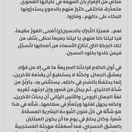
مناصَ من الإقرارِ بأن المهمَّةَ في غاياتِها القصوى
متعذِّرة، فاكتفى كثيرٌ منهم بالدموع يستدرُّونها
للبكاء على حالِهِم.. وفازوا.
نعم.. فمجرَّدُ التَّبرُّكِ بالحسين(ع) أضحى الفوزُ عظيماً،
فيا ليتنا كنا منهم، يا ليتنا جميعاً نحظى بنُتَفٍ من
تلك البركةِ التي تنتزِعُ الأسماءَ من أصحابِها لتُسجَّلَ
فيمن خلدوا بخلود الحسين.
في أول الكلام قراءَتُنا السريعةُ ما هي إلا من فؤادٍ
يعشقُ الجمالَ، ولكنَّهُ لا يستطيعُ أن يقدِّمَهُ للآخرين..
إنما يحتفظُ بالسِّحرِ في داخِلِهِ.. يستأنِسُ بهِ.. يترنَّحُ من
شدَّة الالتياعِ.. ثم يبخلُ من قصورٍ وإنْ اجتهد، تُغريهِ
لغةُ الجمالِ الروحيِّ والأنسِ الربَّاني أن يحدِّثَ الآخرين..
ولكنه يجهلُ لغتها ويتعثَّرُ في سلالمها.. شأنه في هذا
هو شأنُهُ في كلِّ فنون النَّبوءةِ البشريةِ المسمَّاةِ
شعراً، وكان يحلمُ في يومٍ ما أن يكون المبتلَيْنَ
بالعشقِ الحسيني، فما أسعَفَتْهُ مهجتُهُ المُستجيبةُ