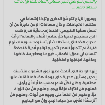
والنَّازعين نحوَ أفْقٍ نابضٍ بمعاني الحياةِ طبقاً لإرادةِ الله
سبحانَهُ وتعالى..
وبمرورِ الأيامِ تتوهَّجُ الذكرى وتزدادُ إشعاعاً في
مختلفِ الاتجاهات، وكأن مسافاتِ الزمن عاجزةٌ عن أن
تفعلَ فِعلَها الطبيعي المُتعارَف.. فأيَّةُ قدرةٍ هذه
التي تستَجمعُ لديها كلَّ عناصرِ النَّقاءِ والبقاء؟!! وأيَّةُ
صحراءٍ هذه التي استطاعتْ أنْ تستَوعِبَ سويعاتِ نهارٍ
قليلةً لم تتجاوزْ العصرَ لتُحيِيهِ ترانيمَ أبديةً مُتجدِّدةً
تنسابُ في عمق الضمائرِ.. كبيرِها وصغيرِها، خاصِّها
وعامِّها، مُجْمَلِها ومُفصَّلِها.
إنها الواحةُ التي أناختْ لديها نوقُ الشعراءِ منذُ سنةِ
إحدى وستِّين هجرية حتى يومِنا هذا، فما انقَلَبَتْ عنها
مكتفية، وكان لكلِّ شاعرٍ بحسَبِ ما أراد أنْ ينْهلَ..
فمنهم مَن اغترَفَ غَرْفَةً بيدِهِ، ومنهم مَنْ عبَّ الرَّواءَ
عبَّاً، ومنهم مَنْ انكفأ على وجهِهِ من لُهاث، ومنهم مَنْ
آثرَ سنَّةَ الشُّرْبِ من مياهِ البحرِ، وإنْ مع الينابيعِ