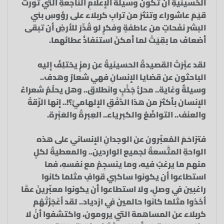
الحُسينيةِ أن تكونَ وسيلةَ الإعلامِ النَّاجعةِ التي تُورثُ
قيَمَ عاشوراء وتنثرَ من ترابِ كربلاء على رؤوسِ بني
البشر نفَحاتٍ من عاطفةٍ وفكرٍ لو قُدِّرَ للأرضِ أن تبقى
أضعافَ ما بقِيَتْ لما أمكنَ استنفاذُ عطائهما.
لقد عبَّرَتْ القصيدةُ الحسينيةُ عن رمزٍ يختلِفُ إليه
الباحثون عن قضايا الإنسانِ فهي شعارٌ وهدف..
وسيلةٌ وغاية.. محلُّ جَذْبٍ وانطلاق.. وهل يحلُمُ شعراءُ
الإنسان بأكثرَ من هذا الدَّفْقِ الإلهاميِّ؟!.. إنها الرِّقةُ
والعنف.. التواضُعُ والكبرياء.. العِبرةُ والعَبْرة.
فتزاحَمَ المُعبِّرون عن الوجدانِ الإنساني على هذه
الواحةِ المتَّسعةُ لجميع الواردين.. والمعطيةُ لكلٍ
منهم ما يرغبُ فيه، وما ينسجِمُ مع نفسهِ، فما
استطاعوا أن يكونوا ساكبي قوافٍ مثلما كانوا
راغبين في وصلٍ، ولا استطاعوا أن يكونوا معبِّرينَ عمَّا
أخَذوا مثلما كانوا حالمينَ في ازدياد.. لقد أعْجَزَتْهُم
كربلاء عن المساهمة التي يرومون، واكتشفوا أنْ لا