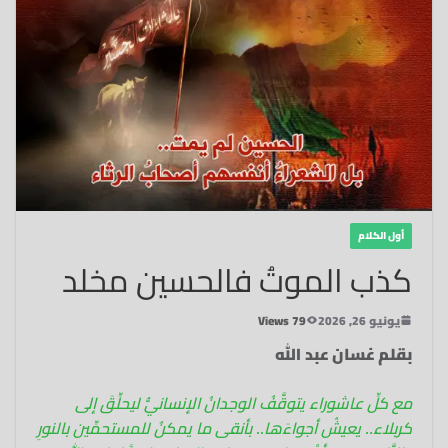
أول الكلام
كذب الموتُ فالحسين مخلد
يونيو 26, 2026
79 Views
بقلم غسان عبد الله
مع كلِّ عاشوراء يتوقَّفُ الوجدانُ الإنسانيُّ ليحلِّقَ إلى
كربلاء.. يعيشُ أجواءَها.. بأنقى ما يمكنُ للمستحمِّين بالنورِ