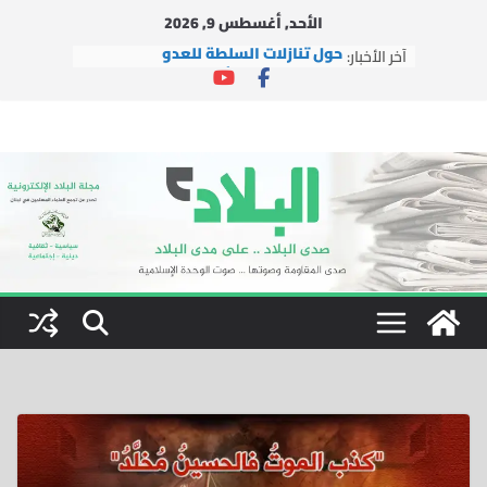
Ski
الأحد, أغسطس 9, 2026
t
آخر الأخبار:
حول تنازلات السلطة للعدو
conten
التجمع وحركة الأمة مستمران بالعمل
الإغاثي في ظل العدوان
التجمع يشارك في إطلاق مبادرة
“لبنانيون ضد التطبيع”
دار الشيخ جبري القرآنية تطلق شعار
دورتها الصيفية العاشرة: “بالقرآن
نبني جيل النصر والتمكين”
التجمع يستقبل وفداً من العتبة
الرضوية المقدسة