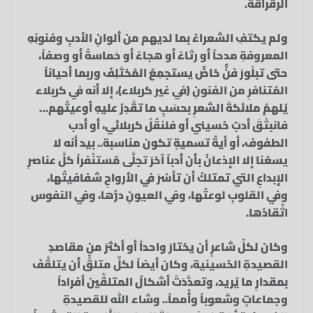
الرقراقة.
ولم يكتفِ الشعراءُ بما لديهم من ألوانِ الأدبِ وفنونِهِ
المعروفةِ مدحاً أو رثاءً أو هجاءً أو حَماسةً أو وصفاً،
حتى تبلْورَ فنٌّ خاصٌّ يستجمِعُ المُختَلِفَ وربما أحياناً
المُتنافرِ من الفنونِ (في غير كربلاء)، إلا أنه في كربلاء
يُلهمُ ملائكةَ الشعرِ بحسَبِ ما تقْدِرُ عليهِ أوعيتُهم…
فانبثَقَ أدبٌ حُسيني أو فلنقُلْ كربلائي، أو أدب
الطفوف، أو أيةُ تسميةٍ تكون مناسبة.. بيد أنه لا
يسعُنا إلا الإذعانُ بأن أدباً آخرَ تجلَّى مُستنْفراً كلَّ عناصرِ
الإبداعِ التي تمتلكُ أن تأسُرَ في الأرواحِ شفافيتُها،
وفي القلوبِ لوعتُها، وفي العيونِ درُّها، وفي النفوس
اتِّقادُها.
وكان لكلِّ شاعرٍ أن يختارَ واحداً أو أكثرَ من مقاصدِ
القصيدةِ الحُسينية، وكان أيضاً لكلِّ متلقٍّ أن يتلقَّفَ
بمقدارِ ما يُريد، وتعدَّدَتْ أشكالُ المتلقِّين أفراداً
وجماعاتٍ وشعوباً وأُمماً.. وشاء الله للقصيدةِ