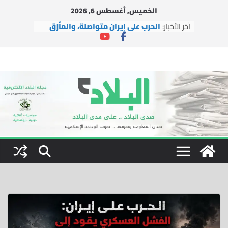
Ski
الخميس, أغسطس 6, 2026
t
آخر الأخبار:
الحرب على إيران متواصلة، والمأزق
conten
الأمريكي يتعمق
وفد من التجمع يزور حزب السعادة
التركي في إسطنبول
وفد من التجمع يزور آية الله الشيخ
محسن الآراكي في مدينة قم
بينما تُغيّر إيران الوعي بالفعل، يتضح
فشل إسرائيل
اتفاقية التعاون النووي بين الولايات
المتحدة والمملكة العربية
السعودية.. الفرص والمخاطر
والتوصيات السياسية