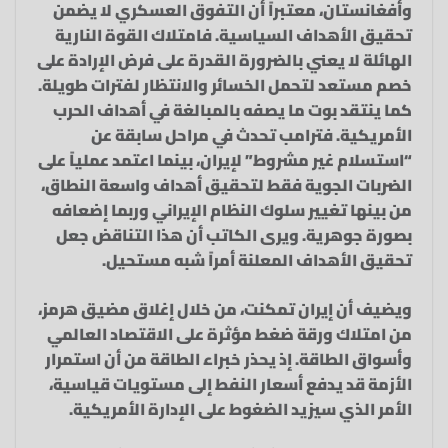
وأفغانستان، معتبراً أن التفوق العسكري لا يضمن
تحقيق الأهداف السياسية. فامتلاك القوة النارية
الهائلة لا يعني بالضرورة القدرة على فرض الإرادة على
خصم مستعد لتحمل الخسائر والانتظار لفترات طويلة.
كما ينتقد بوت ما يصفه بالمبالغة في أهداف الحرب
الأمريكية. فترامب تحدث في مراحل سابقة عن
“استسلام غير مشروط” لإيران، بينما اعتمد عملياً على
الضربات الجوية فقط لتحقيق أهداف واسعة النطاق،
من بينها تغيير سلوك النظام الإيراني وربما إضعافه
بصورة جوهرية. ويرى الكاتب أن هذا التناقض جعل
تحقيق الأهداف المعلنة أمراً شبه مستحيل.
ويضيف أن إيران تمكنت، من خلال إغلاق مضيق هرمز،
من امتلاك ورقة ضغط مؤثرة على الاقتصاد العالمي
وأسواق الطاقة. إذ يحذر خبراء الطاقة من أن استمرار
الأزمة قد يدفع أسعار النفط إلى مستويات قياسية،
الأمر الذي سيزيد الضغوط على الإدارة الأمريكية.