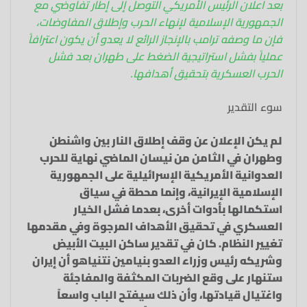
بعد اعلان الرئيس الأمريكي التوصل إلى إطار تفاوضي مع
الجمهورية الإسلامية لإنهاء الحرب وإطلاق المفاوضات،
فإن ما وصفه ترامب بالإنجاز الرائع لا يعدو أن يكون اعترافاً
عملياً بفشل استراتيجية الضغط على طهران بعد فشل
الحرب العسكرية بتحقيق أهدافها.
سوء التقدير
لم يكن الإعلان عن وقف إطلاق النار بين واشنطن
وطهران في الثامن من نيسان الماضي نهاية للحرب
العدوانية الأمريكية الإسرائيلية على الجمهورية
الإسلامية الإيرانية، وإنما محطة في سياق
استكمالها بأدوات أخرى، بعدما فشل الخيار
العسكري في تحقيق الأهداف المرجوة وفي مقدمها
تغيير النظام. كان في تقدير ساكن البيت الأبيض
وشريكه رئيس وزراء العدو بنيامين نتنياهو أن إيران
ستنهار على وقع الضربات المكثفة والمفاجئة
واغتيال قيادتها، وأن ذلك سيفتح الباب واسعاً