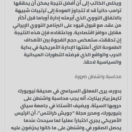
ويخلص الكاتب إلى أن أفضل نتيجة يمكن أن يحققها
ترامب حالياً قد لا تتجاوز العودة إلى ترتيبات شبيهة
بالاتفاق النووي الذي أبرمته إدارة أوباما قبل أكثر
من عقد، مع قبول قيود على البرنامج النووي الإيراني
مقابل حوافز اقتصادية. وباعتقاده فإن هذه النتيجة
إن تحققت، ستعكس حجم الفجوة بين الأهداف
الطموحة التي أعلنتها الإدارة الأمريكية في بداية
الحرب والواقع الذي فرضته التطورات الميدانية
والسياسية لاحقا.
محاسبة واشنطن ضرورة
بدوره، يرى المعلق السياسي في صحيفة نيويورك
تايمز بيتر بينارت، أنه يجب محاسبة واشنطن على
حروبها السيئة. ويضيف الأستاذ في جامعة سيتي
بنيويورك، ومحرر مجلة “جويش كرانتس”، أن الرئيس
الأمريكي يجري اختباراً عملياً لما سيحدث عندما
يحصل الصقور في واشنطن على ما كانوا يحرّضون عليه