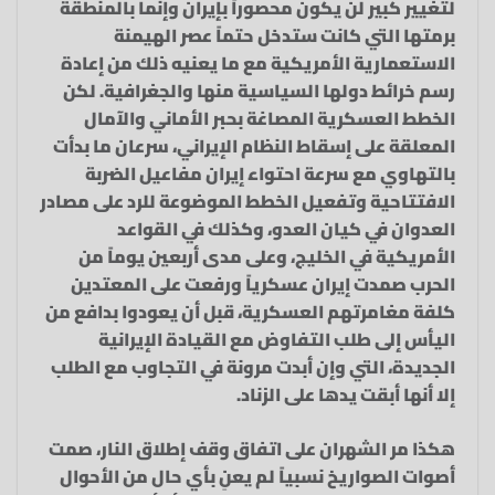
لتغيير كبير لن يكون محصوراً بإيران وإنما بالمنطقة
برمتها التي كانت ستدخل حتماً عصر الهيمنة
الاستعمارية الأمريكية مع ما يعنيه ذلك من إعادة
رسم خرائط دولها السياسية منها والجغرافية. لكن
الخطط العسكرية المصاغة بحبر الأماني والآمال
المعلقة على إسقاط النظام الإيراني، سرعان ما بدأت
بالتهاوي مع سرعة احتواء إيران مفاعيل الضربة
الافتتاحية وتفعيل الخطط الموضوعة للرد على مصادر
العدوان في كيان العدو، وكذلك في القواعد
الأمريكية في الخليج، وعلى مدى أربعين يوماً من
الحرب صمدت إيران عسكرياً ورفعت على المعتدين
كلفة مغامرتهم العسكرية، قبل أن يعودوا بدافع من
اليأس إلى طلب التفاوض مع القيادة الإيرانية
الجديدة، التي وإن أبدت مرونة في التجاوب مع الطلب
إلا أنها أبقت يدها على الزناد.
هكذا مر الشهران على اتفاق وقف إطلاق النار، صمت
أصوات الصواريخ نسبياً لم يعنِ بأي حال من الأحوال