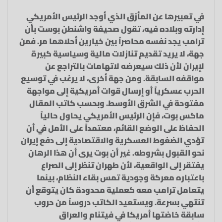
في تعبيرها عن المأزق الذي أوجد الرئيس الأمريكي
إدارته وبلاده فيه، تقول صحيفة واشنطن بوست بأن
ترامب يجد نفسه محاصراً بين خيارين أحلاهما مر. فمن
جهة، لا يريد تقديم تنازلات مالية وسياسية كبيرة
لإيران لأن ذلك سيعرضه لاتهامات بالتراجع عن
مواقفه السابقة. ومن جهة أخرى، لا يرغب في توسيع
الحرب عسكرياً أو إرسال قوات أمريكية إلى مواجهة
مفتوحة في الشرق الأوسط. وبحسب كاتب المقال
ماكس بوت، فإن الرئيس الأمريكي يحاول حالياً
الحفاظ على الوضع القائم، معتمداً على الأمل في أن
تؤدي الضغوط العسكرية والاقتصادية إلى دفع إيران
نحو القبول بشروطه. غير أن بوت يرى أن هذا الرهان
يفتقر إلى الواقعية، لأن طهران تنظر إلى الصراع
باعتباره معركة وجودية تمس بقاء النظام، بينما
يتعامل ترامب معه كعملية محدودة كان يتوقع أن
تنتهي بسرعة. ويستعيد الكاتب دروساً من حروب
سابقة خاضتها أمريكا في فيتنام والعراق