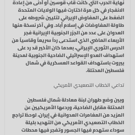
نهاية الحرب التي كانت قاب قوسين أو أدنى من إعادة
الانفجار في كل مرة اختارت فيها الولايات المتحدة
الضغط على المفاوض الإيراني لتليين شروطه على
طاولة المفاوضات في إسلام أباد. وفي آخر نسخة منها
العدوان على عدد من الجزر الجنوبية الإيرانية فجر
الأربعاء الماضي الذي استدعى رداً سريعاً وقاسياً من
الحرس الثوري الإيراني، بعدما كان الأخير قد رد على
استهداف العدو الإسرائيلي الضاحية الجنوبية لمدينة
بيروت باستهداف القواعد العسكرية في شمال
فلسطين المحتلة.
تداعي الخطاب التصعيدي الأمريكي
وبين وضع طهران لبنة معادلة شمال فلسطين
المحتلة مقابل الضاحية، وردعها الأمريكيين عن
المزيد من المغامرات العدوانية في إيران، لوحظ تراجع
الخطاب التصعيدي الأمريكي من التهديد بليلة
سوداء ستهدم فيها الجسور وتفجر فيها محطات