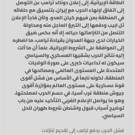
الطاقة الإيرانية، إلى إعلان دونالد ترامب عن التوصل
إلى اتفاق لإنهاء الحرب مع إيران، بتنسيق مع حلفائه
في المنطقة بمن فيهم كيان العدو. ولئن فاجأ الإعلان
تل ابيب ودفعها إلى التبرؤ العاجل منه ومحاولة
التنصل من التزاماتها حياله، إلا أنه عكس ضيق
الخيارات لدى جبهة العدوان بقيادة ترامب، ما اضطره
إلى الموافقة على الشروط الإيرانية، علماً أن ما آلت
إليه نتائج الحرب بشقيها العسكري والسياسي
سيكون له تداعيات كبرى على صورة الولايات
المتحدة على المستوى العالمي ومصالحها في
المنطقة، لكونه نابعاً في الأساس من فشل أقوى
قوة عسكرية على مستوى العالم بمؤازرة أقوى
جيوش منطقة غرب آسيا، في حسم الحرب لمصلحتها،
وهو ما يواصل الإعلام الغربي التأكيد عليه من باب
توضيح أسباب قبول واشنطن شروط طهران للحل
السياسي.
فشل الحرب يدفع ترامب إلى تقديم تنازلات