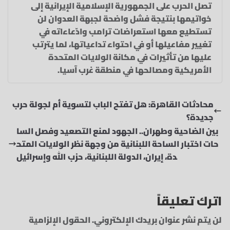
تصل الحرب على الجمهورية الإسلامية الإيرانية إلى
خواتيمها بنتيجة فشل واضحة لجبهة العدوان لن
تستطيع معها استعراضات ترامب وادّعاءاته في
تغيير مفاعيلها أو في احتواء تداعياتها، لما يترتب
عليها من تأثيرات في مكانة الولايات المتحدة
الأمريكية ومصالحها في منطقة غرب آسيا.
محادثات القاهرة: هل تفتح الباب لتسوية أم لجولة حرب
جديدة؟
بين الضاحية وطهران.. الجهود لمنع التصعيد وفصل السا
حات اختبار الساحة اللبنانية من وجهة نظر الولايات المتح
دة، إيران، الدولة اللبنانية، حزب الله وإسرائيل
اترك تعليقاً
لن يتم نشر عنوان بريدك الإلكتروني.
الحقول الإلزامية