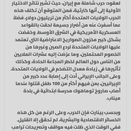
لعقود: حرب شاملة مع إيران، حيث تشير نتائج الاختيار
الأولية إلى أنها كارثية، فمن المتوقع أن تكلف هذه
الحرب الولايات المتحدة أكثر من تريليون دولار، فضلاً
عما أسفرت عنه من أضرار جسيمة لحقت بالقواعد
العسكرية الأمريكية في الشرق الأوسط، وخفضت
بشكل كبير مخزون الصواريخ الاعتراضية التي تعتمد
عليها الولايات المتحدة لردع الصين وغيرها من
الخصوم المحتملين، وما عرّضت إليه عشرات الملايين
من الناس حول العالم لخطر المجاعة الحادة، وكذلك
تأثيرها في زيادة معدل التضخم في الولايات المتحدة.
وعلى الجانب الإيراني أدت إلى إصابة عدد كبير من
الإيرانيين، بمن فيهم أكثر من 100 طفل قتلوا عندما
أصاب صاروخ توماهوك مدرسة ابتدائية في بلدة
ميناب.
وبحسب بينارت فإن الحرب، وعلى الرغم من كل هذه
الخسائر الاقتصادية والبشرية، لم تحقق إلا القليل.
ففي الوقت الذي ظلت فيه مواقف وتصريحات ترامب