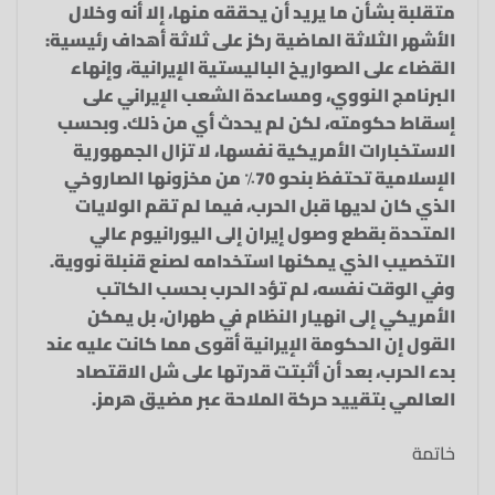
متقلبة بشأن ما يريد أن يحققه منها، إلا أنه وخلال
الأشهر الثلاثة الماضية ركز على ثلاثة أهداف رئيسية:
القضاء على الصواريخ الباليستية الإيرانية، وإنهاء
البرنامج النووي، ومساعدة الشعب الإيراني على
إسقاط حكومته، لكن لم يحدث أي من ذلك. وبحسب
الاستخبارات الأمريكية نفسها، لا تزال الجمهورية
الإسلامية تحتفظ بنحو 70٪ من مخزونها الصاروخي
الذي كان لديها قبل الحرب، فيما لم تقم الولايات
المتحدة بقطع وصول إيران إلى اليورانيوم عالي
التخصيب الذي يمكنها استخدامه لصنع قنبلة نووية.
وفي الوقت نفسه، لم تؤد الحرب بحسب الكاتب
الأمريكي إلى انهيار النظام في طهران، بل يمكن
القول إن الحكومة الإيرانية أقوى مما كانت عليه عند
بدء الحرب، بعد أن أثبتت قدرتها على شل الاقتصاد
العالمي بتقييد حركة الملاحة عبر مضيق هرمز.
خاتمة