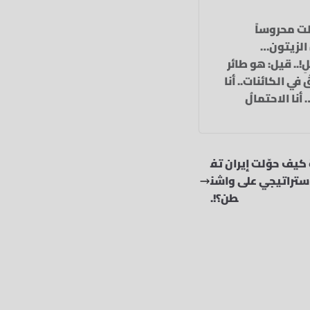
خلت محروساً
 الزيتون…‏
ِ!‏.. قيل: هو طائر
في الكائنات.‏. أنا
 أنا الاحتمالُ
 كيف حوّلت إيران تف
استراتيجي على واشن
طن؟!.