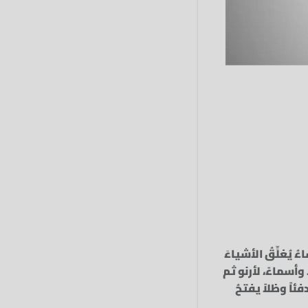
يُغلِّقُ الأشياءَ
 وأسماءً، لأرنو ثم
ئاً وظلاً يفتحُ