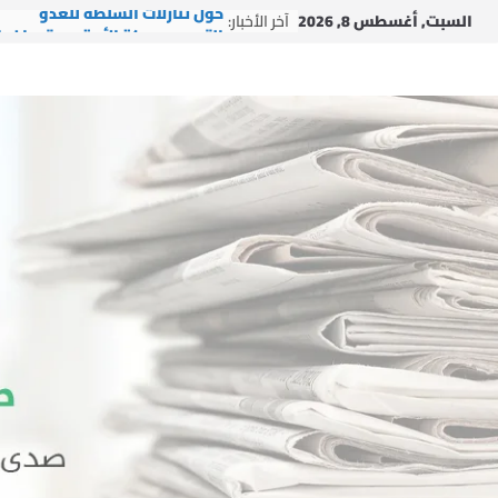
Ski
السبت, أغسطس 8, 2026
آخر الأخبار:
حول تنازلات السلطة للعدو
t
التجمع وحركة الأمة مستمران ب
conten
الإغاثي في ظل العدوان
التجمع يشارك في إطلاق مبادرة
“لبنانيون ضد التطبيع”
دار الشيخ جبري القرآنية تطلق ش
دورتها الصيفية العاشرة: “بالقر
نبني جيل النصر والتمكين”
التجمع يستقبل وفداً من العتبة
الرضوية المقدسة