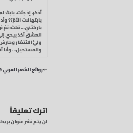
أذكر، إذ جئت، بابكَ 
بابتهالات الأمّ‏؟؟ وأ
باركتَني…‏ قلتَ: نمْ ف
العشق أخذ بيدي‏ إلى ن
وليُّ الانتظار‏ وحارسُ
والمستحيل…‏ وأنا أنت
روائع الشعر العربي 549
اترك تعليقاً
لن يتم نشر عنوان بريدك