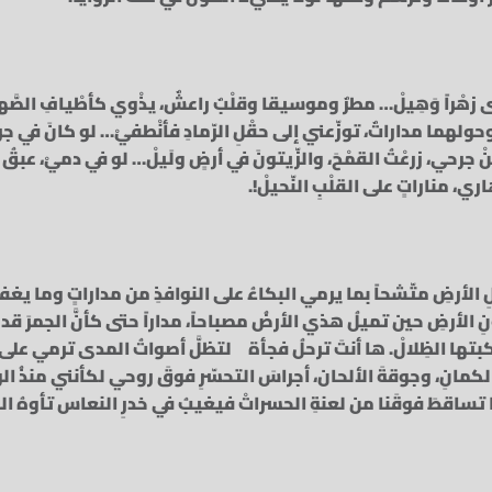
ى‏ زهْراً وَهِيلْ…‏ مطرٌ وموسيقا‏ وقلْبٌ راعشٌ،‏ يذْوي كأطْيافِ الصَّه
ولهما مداراتٌ،‏ توزّعني إلى حقْلِ الرّمادِ‏ فأنْطفيْ…‏ لو كانَ في جر
رحي،‏ زرعْتُ القمْحَ،‏ والزّيتونَ‏ في أرضٍ ولَيلْ…‏ لو في دميْ،‏ عبقُ ا
ري،‏ مناراتٍ‏ على القلْبِ النّحيلْ!.
ِ الأرضِ متّشحاً بما يرمي البكاءُ على النوافذِ من مداراتٍ وما يغفو
ِ الأرضِ حين تميلُ هذي الأرضُ مصباحاً، مداراً حتى كأنَّ الجمرَ 
كبتها الظِلالْ. ها أنتَ ترحلُ فجأة لتظلَّ أصواتُ المدى ترمي ع
لكمانِ، وجوقةَ الألحان، أجراسَ التحسّرِ فوقَ روحي لكأنني منذُ الو
ساقطَ فوقَنا من لعنةِ الحسراتْ فيغيبُ في خدرِ النعاس تأوهُ ا