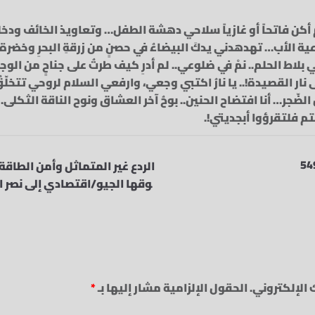
لم أكن فاتحاً أو غازياً‏ سلاحي دهشة الطفل…‏ وتعاويذ الخائف‏ ود
دعية الأب…‏ تهدهدني يدكَ البيضاءُ‏ في حصنٍ من زرقةِ البحرِ‏ وخضرة
ي بلاط الحلم..‏ نمْ في ضلوعي..‏ لم أدرِ كيف طرتُ على جناحٍ من الوجل
ار القصيدة!‏.. يا نارُ‏ اكتبي وجعي،‏ وارفعي السلام لروحي تتخلّقُ 
 الضّجر…‏ أنا افتضاح الحنين‏.. بوحُ آخر العشاق‏ ونوح الناقة الثكلى…‏
م‏ فلتقرؤوا أبجديتي!‏.
الردع غير المتماثل وأمن الطاقة
وقها الجيو/اقتصادي إلى نصر 
 الإلكتروني.
الحقول الإلزامية مشار إليها بـ
*