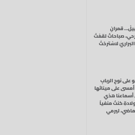
يلْ…‏ قمرانِ
حي،‏ صباحاتٌ‏ لقمْتُ
لبراريْ‏ لاسْترحْتُ
 على نوحِ الربابِ
قد أمسى على مينائها
لى أسماعنا هذي
لادةِ كنتُ منفياً
لماضي، ليرمي