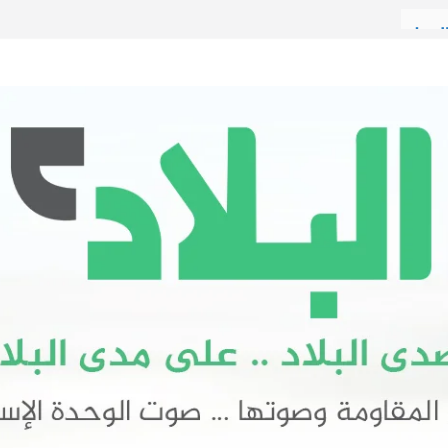
العمل
عار
آن