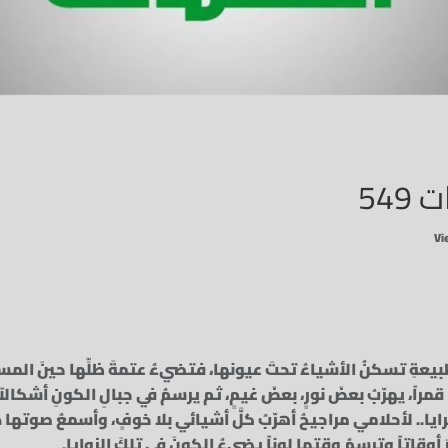
549
عةِ تسكنُ الأشياءُ تحتَ عيونها، فتضيءُ عتمةَ ظلِّها حينَ المساءُ 
مراً، يهرّبُ بعضَ نورٍ، بعضَ غيمٍ، ثم يرسمُ في جبالِ الكونِ أشكالاً
يا.. لأحلامي مراجيحُ أهرّبُ كلَّ أشيائي بلا خوفٍ، وأسمعُ صوتها دف
وقاتاً وترسمُ وقتها لوناً يضيءُ الكونَ في تلكَ الزوايا.