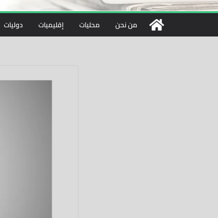
من نحن
محليات
إقليميات
دوليات