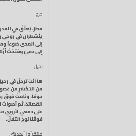
جرح
مطرٌ،‏ يُعلّقُ في المد
ينْشطرانِ‏ في روحي‏ وح
إلى المدى ضوءاً‏ ومنْ ج
إلى دميْ‏ وفتحْتُ أزْها
رحيل
ها أنتَ ترحلُ في رحيل
من التكَسّرِ من غصون
خوفاً، ونامتْ فوقَ ر
القصائدَ، ثم أصواتَ ا
على دمعي لأروي ما ت
فوقَنا نوحَ التلالْ.‏
فلتقرأوا أبجديتي