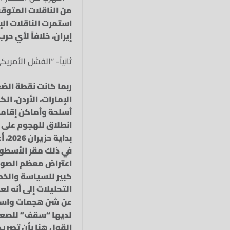
من الناقلات المتوقف
استمرت الناقلات الإ
إيران، خلافاً لأي ح
ثانياً- “الفشل الأمر
ربما كانت نقطة الضع
الإمارات، الأردن، 
أسلحة وأماكن إقامة
انطلاق للهجوم على إ
اعتراض معظم الصواري
كبير للسياسة والخ
التحليلات إلى أنه ل
عن شن هجمات واسعة 
لديها “سقف” للصعود
القول هنا بأن تصريح