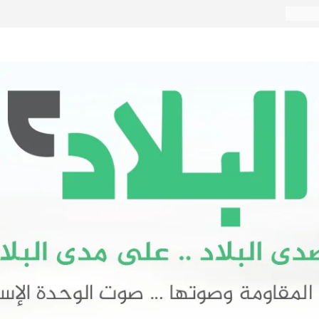
العمل
عار
آن