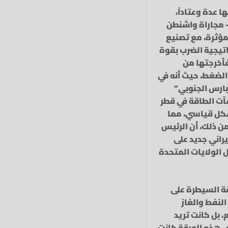
 عدة وعتاداً،
– مجاراة واشنطن
مؤثرة، مع تصنيع
اتيجية الضرب بقوة
فأخرجتها من
 الضغط، حيث أنه في
“بارس الجنوبي”
شآت الطاقة في قطر
شكل قياسي، مما
من ذلك، أن الرئيس
يراني جديد على
 الولايات المتحدة
قة السيطرة على
لنفط والغاز
 بل كانت تريد
. هذه الورقة كانت