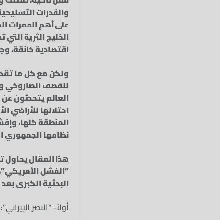
والقدرات التسليحية 
على أهم الممرات ال
الخليج الثرية التي 
اقتصادية خانقة، وج
ولكن مع كل ما تقدم،
للقصف الصاروخي وال
العالم يتحدثون عن ن
احتلالها للأراضي ال
المنطقة كلها، وإفش
نظامها الجمهوري الق
هذا المقال يحاول تف
“الفشل الأمريكي”، م
البحثية الكبرى بعد 
أولاً- “النصر الإيران