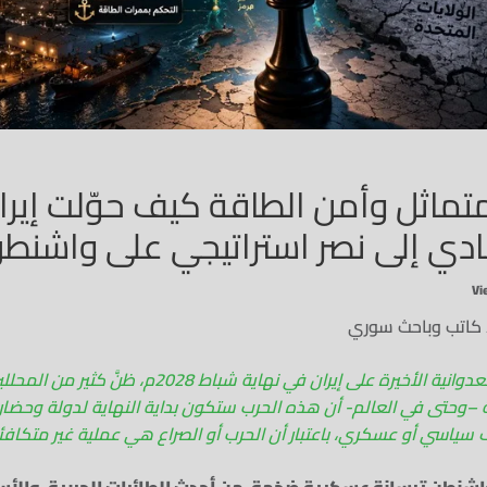
لمتماثل وأمن الطاقة كيف حوّلت إير
ادي إلى نصر استراتيجي على واشنطن
/ كاتب وباحث سوري
عندما انفجرت الحرب العدوانية الأخيرة على إيران في نهاية شباط 28
وحتى في العالم- أن هذه الحرب ستكون بداية النهاية لدولة وحضارة
 سياسي أو عسكري، باعتبار أن الحرب أو الصراع هي عملية غير متكافئ
اشنطن ترسانة عسكرية ضخمة، من أحدث الطائرات الحربية، والأس