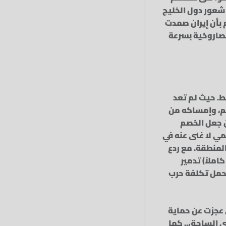
 شعور دول الخليج
 بأن إيران صمدت
لصاروخية بسرعة
ط. حيث لم تعد
صم، وإمساكه من
من جعل الخصم
مي لا غنى عنه في
لمنطقة. مع ردع
املاً) تدمير
تحمل تكلفة حرب
ي عجزت عن حماية
ي الساحق.. كما