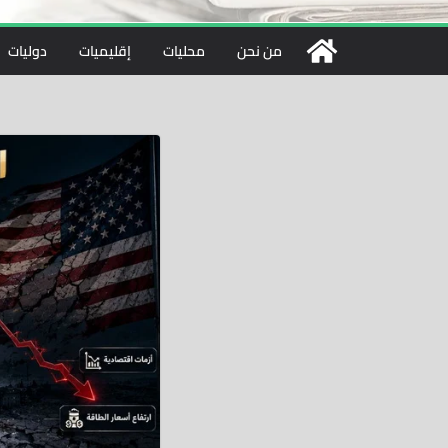
من نحن
محليات
إقليميات
دوليات