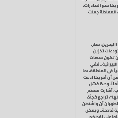
يكا منع الصادرات،
ه المعادلة جعلت
البحرين، قطر،
ودعات تخزين
أن تكون منصات
إيرانية.. ففي
تهداف 21 هدفاً عسكرياً أمريكياً في المنطقة، بما
F-35 في الأردن. على الرغم من أن أمريكا ادعت
مناً. وهذا فشل
لب، أشارت معظم
ها”، تراجع فجأة
لطهران أن واشنطن
ة فادحة.. ويمكن
صلوا على نفطكم