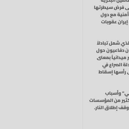
على فرض سيطرتها
أمنية مع دول
 إيران عقوبات
ذي شمل تبادلاً
ن دفاعيون حول
ميدانياً بمعنى
لة الصراع في
ى رأسها إسقاط
ني” وأسباب
ن كثير من المؤسسات
وقف إطلاق النار.