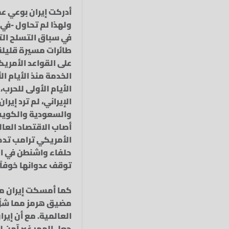
أدركت إيران بوعي عم
ولهذا لم تحاول -في
في سباق التسلح الت
طائرات مسيرة قليلة 
على القواعد الأمريك
الخدمة منذ الأيام ا
الأيام الأولى للحرب
الإيراني، لم ترد إي
والسعودية والكويت.
أصاب الاقتصاد العال
الأمريكي ترامب تدخل
حلفاء واشنطن في الخ
توقف عدوانها خوفاً 
كما أمسكت إيران من
مضيق هرمز مما شلّ 
العالمية. مع أن إير
جعل الممر غير آمن ل