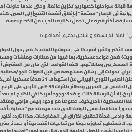
ة قبالة سواحلها كصهاريج تخزين عائمة. وحتى عندما حاولت أمر
يرانية في الإبحار “معتمة” (بإغلاق أنظمة التتبع) إلى الصين. هذ
رب سابقة، أكثر قدرة على تحمل تكاليف الحرب من الخصم نفسه.
يكي”: لماذا لم تستطع واشنطن تحقيق أهدافها؟!
ف الأكبر والأبرز لأمريكا هي جيوشها المتمركزة في دول الجوار (
الكويت) ضمن قواعد عسكرية، بما فيها من مطارات ومنشآت ومست
 العسكريين وعائلاتهم.. هذه القواعد، التي كان من المفترض 
يران، تحولت إلى رهائن مستهدفة من قبل القوات الجو/فضائية ال
بداية حزيران 2026، أعلن الحرس الثوري الإيراني عن اس
في ذلك مقر الأسطول الخامس في البحرين وحظائر طائرات 
خ، إلا أن الرسالة كانت واضحة: وجود أمريكا في الخليج لم يعد آ
طط العسكرية الأمريكية.. خصوصاً مع وجود رئيس مزاجي ومتق
عب دوراً متناقضاً. ففي الوقت الذي هدد فيه بتدمير “حضارة بأكمل
وادعى فجأة تحقيق اختراق في المفاوضات. هذا التردد أظهر 
 لا تستطيع تجاوزه خوفاً من تداعيات اقتصادية أو خسائر بشري
 ترامب الشهير للدول الحليفة الذي قال فيه لهم: “اذهبوا واح