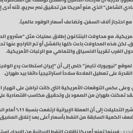
ادي الشامل” الذي منع أمريكا من تحقيق نصر سريع، لأنه أدى إل
 مع احتجاز آلاف السفن، وتضاعف أسعار الوقود عالمياً.
مريكية، مع محاولات البنتاغون إطلاق عمليات مثل “مشروع الحر
 لكن هذه المحاولات باءت كلها بالفشل أو تم التراجع عنها تح
دول الغرب تقريباً الانسياق والتماهي مع الرغبات الأمريكية.
 لموقع “نيويورك تايمز” خلص إلى أن “إيران استطاعت ردع الولاي
قدرة على تعطيل الملاحة سلاحاً استراتيجياً دائمًا بيد طهران.
 وعلى عكس التوقعات الأمريكية التي كانت تراهن على انهيار الا
فقد تمكنت طهران من الصمود بل وتحقيق مكاسب اقتصادية ع
تشير التحليلات إلى أن العملة 
 ضعف الكمية السابقة من النفط بأسعار أعلى بعد إغلاق المضيق.
لبحري:
فبينما تمنع أمريكا ناقلات النفط الإيرانية من الإبحار، اس