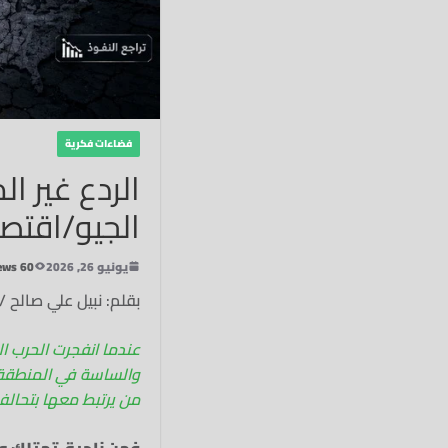
فضاءات فكرية
الردع غير ا
الجيو/اقتص
يونيو 26, 2026
60 Views
بقلم: نبيل علي صالح 
والساسة في المنطقة –
من يرتبط معها بتحالف
فمن ناحية، تمتلك و