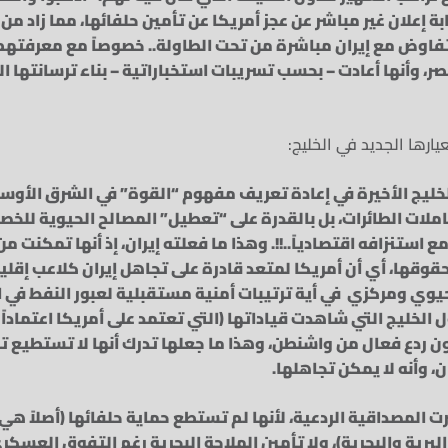
ة إعلان غير مباشر عن عجز أمريكا عن تأمين حلفائها، مما زاد من
تفاوض مع إيران مباشرة من تحت الطاولة.. خصوصاً مع معرفتهم
، وأنها أعادت – بحسب تسريبات استخباراتية – بناء ترسانتها ا
عيارها الجديد في الخليج:
خليج الأخيرة في إعادة تعريف مفهوم “القوة” في الشرق الأوس
ملات الطائرات، بل بالقدرة على “تعطيل” المصالح الحيوية للخ
ع استنزافه اقتصادياً..!!. وهذا ما فعلته إيران، إذ أنها تمكنت 
وقها، أي أن أمريكا لمتعد قادرة على تجاهل إيران كلاعب إقلي
حيوي ومركزي في أية ترتيبات أمنية مستقبلية لعبور النفط في ا
 الخليج التي شاهدت قياداتها (التي تعتمد على أمريكا اعتماداً ك
ن ردع فعال من واشنطن، وهذا ما جعلها تدرك أنها لا تستطيع 
، وأنه لا يمكن تجاهلها.
ت المصداقية الردعية، لأنها لم تستطع حماية حلفائها (أصلاً ه
برية والبحرية)، ولا تأمين الملاحة البحرية رغم التفوق العسكر