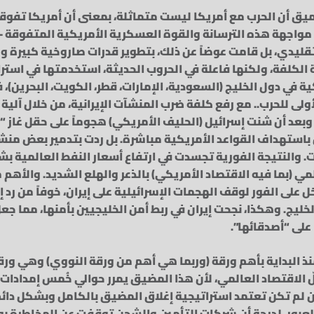
يق أن الحرب مع أمريكا ليست متماثلة، بمعنى أن أمريكا تفوقها
 مواجهة هذه الترسانة والقوة العسكرية الأمريكية المتفوقة 
قليدي، بل قامت عوضاً عن ذلك، بتطوير قدرات صاروخية كبيرة و
الكلفة، ولكنها فاعلة في الحروب الحديثة، استخدمتها في استر
ية في دول الخليج (السعودية، الإمارات، قطر، الكويت، البحرين)، 
لأولى للحرب.. مع رفع كلفة ضرب المنشآت الإيرانية، من خلال آلية
، وبعد أن شنت إسرائيل (الحليف الأمريكي) هجوماً على حقل غاز 
ران باستهداف القواعد الأمريكية مباشرة. بل ردت بتدمير بعض من
 والنتيجة الفورية تجسدت في ارتفاع أسعار النفط العالمية ب
مي (بما فيه الاقتصاد الأمريكي) بالذعر والهلع الشديد. والأهم 
 على الفور لوقف الهجمات الإسرائيلية على إيران، خوفاً من رد إ
ليج. وهكذا، نجحت إيران في ربط أمن الخليجيين بأمنها، مما جعل
على “أصدقائها”.
ذ البداية بأهم ورقة (وربما هي أهم من ورقة النووي) وهي ور
الاقتصاد العالمي، لأن هذا المضيق يمرر حوالي خُمس إمدادات ا
ان لم تكن تعتمد استراتيجية إغلاق المضيق بالكامل وبشكل دائم،
لعبور، لدرجة أن شركات التأمين والشحن توقفت عن المخاطرة به.