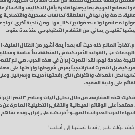
والمصانع الحربية، بما يجعلها قادرة بأقل التكاليف والخسائر 
مائية، خاصة وأن لها في المنطقة تحالفات عسكرية واقتصادية و
تمولّها مصانعها وتسدد فواتير تكاليفها. ومن ناحية أخرى، تواجه
يشها تقليدي يعاني من التقادم التكنولوجي منذ عدة عقود.
 تفاجأ العالم كله حيث أنه بعد أربعة أشهر من القتال العنيف ال
هجمات على القواعد الأمريكية في المنطقة، بدأ ساسة ومحللو
تيجة صادمة لهم: لقد انتصرت إيران في هذه الحرب. هي لم تنتصر 
أمريكية، بل انتصرت استراتيجياً بفرض شروطها وإرادتها على معاد
الها لكل الأهداف والأغراض التي رفعتها أمريكا وإسرائيل وعل
ائم على ولاية الفقيه.
كيك هذه المفارقة، من خلال تحليل آليات وعناصر “النصر الإيرا
عتمداً على الوقائع الميدانية والتقارير التحليلية الصادرة ع
انتهاء الحرب العدوانية الصهيو-أمريكية على إيران، وبدء تفاهم 
ي”: كيف حوّلت طهران نقاط ضعفها إلى أسلحة؟