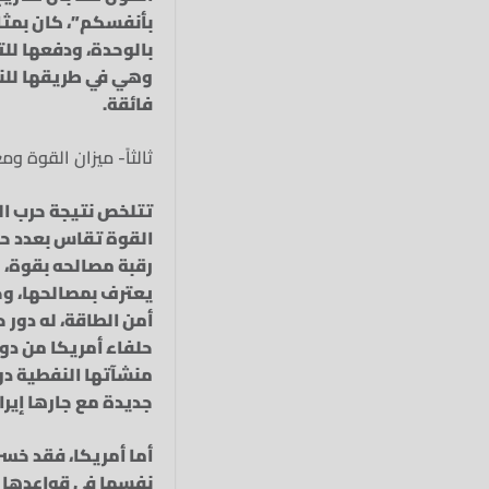
بأنفسكم”، كان بمثاب
بالوحدة، ودفعها لل
وهي في طريقها للنصر
فائقة.
ثالثاً- ميزان القوة وم
تتلخص نتيجة حرب ال
القوة تقاس بعدد حا
رقبة مصالحه بقوة، م
يعترف بمصالحها، وحق
أمن الطاقة، له دور 
حلفاء أمريكا من دول
منشآتها النفطية دو
جديدة مع جارها إيران
أما أمريكا، فقد خسر
نفسها في قواعدها ال