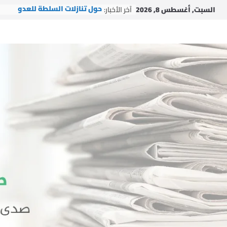
Ski
السبت, أغسطس 8, 2026
آخر الأخبار:
حول تنازلات السلطة للعدو
t
التجمع وحركة الأمة مستمران ب
conten
الإغاثي في ظل العدوان
التجمع يشارك في إطلاق مبادرة
“لبنانيون ضد التطبيع”
دار الشيخ جبري القرآنية تطلق ش
دورتها الصيفية العاشرة: “بالقر
نبني جيل النصر والتمكين”
التجمع يستقبل وفداً من العتبة
الرضوية المقدسة