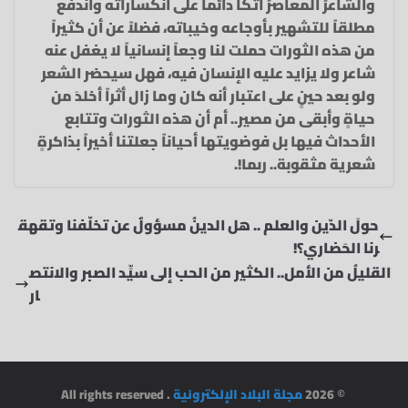
والشاعرُ المعاصرُ اتكأ دائماً على انكساراته واندفع
مطلقاً للتشهير بأوجاعه وخيباته، فضلاً عن أن كثيراً
من هذه الثورات حملت لنا وجعاً إنسانياً لا يغفل عنه
شاعر ولا يزايد عليه الإنسان فيه، فهل سيحضر الشعر
ولو بعد حينٍ على اعتبار أنه كان وما زال أثراً أخلدَ من
حياةٍ وأبقى من مصير.. أم أن هذه الثورات وتتابع
الأحداث فيها بل فوضويتها أحياناً جعلتنا أخيراً بذاكرةٍ
شعرية مثقوبة.. ربما!.
حولَ الدّين والعلم .. هل الدينُ مسؤولٌ عن تخلّفنا وتقهق
رنا الحَضاري؟!
القليلُ من الأمل.. الكثير من الحب إلى سيِّد الصبر والانتص
ار
© 2026
مجلة البلاد الإلكترونية
. All rights reserved