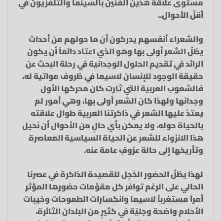
مستوى علاقة هذين الفنين بالسينما والتلفزيون في
أقلّ الأحوال..
والشعراء أنفسهم يدركون أن ما حولهم من أحداث
يظلّ الشعر أولى بها وهو الذي اعتاد دائماً أن يكون
الرائد في تقديم الحلول الوجدانية في رحلة البحث عن
حقيقة الوجود للإنسان لاسيما في ظروف مواتية له،
فالشعوب العربية التي ثارت كان محركها الأول
وجدانها ولهذا كان الشعر أولى بها، وهي أمور لم
يعتدْ عليها الشعر في ذاكرتنا العربية طوال علاقته
بالحياة حوله، ولا يمكن بأي حالٍ من الأحوال أن نحيل
هذا الانزواء للشعر عن الحياة السياسية المعاصرة
وتأريخها إلى حالة عزوفٍ عامة عنه.
لهذا يظلّ الحضور الخَجِل للقصيدة الذاكرة في عصرنا
الحالي على الرغم توافر كل مقوّمات حضورها المؤثر
أمراً مستغرباً لاسيما وانكسارات الطموحات وخيبات
الأحلام واضحة وجليّة في كثيرٍ من البلدان الثائرة،