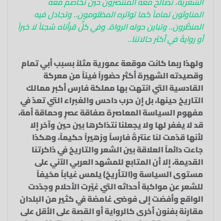
الشعرية، تصالح معه المنتصرون حين تخاصم معه
المناوئون تماماً كما تواتره المظلومون.. وتجادل فيه
المنظّرون.. وتباين حوله الرواة. وفي كلٍّ قرأناه شجناً لا خبراً
أو روايةً في أكثر حالاتنا..
ولهذا ربما كانت موقعة عمورية مثلاً بسبب أبي تمام
وقصيدته الشهيرة أكثر حضوراً فيناً من معركة
القادسية التي انتهت بها مملكة فارس أكبر ممالك
التاريخ حينها، بل إن حرب داحس والغبراء التي تعدّ في
مفهوم السياسة المعاصرة صفاقة عصرٍ وحماقة أمة،
قد لا يغفر لها ولا يجعلنا نتذاكرها بين حين وآخر إلا
لأنها قدّمت لنا عنترةً فارساً وزهيراً حكيماً، وهكذا
جاءت دائماً العلاقة بين الشعر والتاريخ في ذاكرتنا
القديمة، إلا أن المتابع للمشهد العربي الآني على
مستوى السياسة و(التأريخ) يلمس غياباً مخيفاً
للشعر عن مواكبة أحداثه التي غيّرت الأحلام وجدّدت
الواقع وأفضت إلى فوضى غامضة في كثير من البلدان
مقارنة بفنون أخرى كالرواية أو القصة على الأقل على