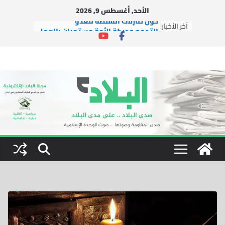
Ski
الأحد, أغسطس 9, 2026
t
حول تنازلات السلطة للعدو
آخر الأخبار:
conten
التجمع وحركة الأمة مستمران بالعمل
الإغاثي في ظل العدوان
التجمع يشارك في إطلاق مبادرة
“لبنانيون ضد التطبيع”
دار الشيخ جبري القرآنية تطلق شعار
دورتها الصيفية العاشرة: “بالقرآن
نبني جيل النصر والتمكين”
التجمع يستقبل وفداً من العتبة
الرضوية المقدسة