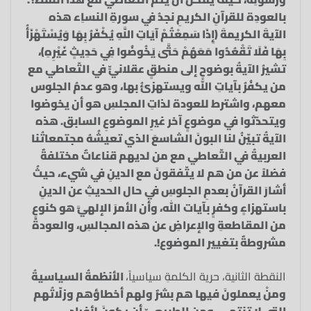
بالعودِة للقرآنِ الكريمِ نجدُ في سورةِ النساِء هذه
الآيةَ الكريمةَ ﴿إِذَا سَمِعْتُمْ آيَاتِ اللَّهِ يُكْفَرُ بِهَا وَيُسْتَهْزَأُ
بِهَا فَلَا تَقْعُدُوا مَعَهُمْ حَتَّىٰ يَخُوضُوا فِي حَدِيثٍ غَيْرِهِ﴾،
تشيرُ الآيةُ بوضوحٍ إلى منطقٍ عقلانيٍّ في التّعاطي مع
من يكفُرُ بآياتِ الله ويستهزئُ بها، وهو عدمُ الجلوس
معهم، واشترط للعودة لذاتِ المجلسِ هو أن يخوضوا
ويتحدّثوا في موضوعٍ آخر غيرِ الموضوعِ السابق. هذه
الآيةُ تبيّنُ لنا البونَ الشاسعَ الذي تعيشُهُ مجتمعاتُنا
العربيةُ في التّعاطي مع من لديهم قناعاتٌ مختلفةٌ
فضلاً عن من هم لا يتّفقونَ مع الدينِ في شيء، حيثُ
أشارَ القرآنُ بعدمِ الجلوسِ في حال الحديثِ عن الدينِ
باستهزاءٍ وكفرٍ بآيات الله، وأن الأمرَ الإلهيَّ هو كنوعٍ
من المقاطعةِ والإعراضِ عن هذه المجالسِ، والعودةُ
مشروطةٌ بتغيير الموضوع!.
النقطة الثانية، حرية الكلمةِ سياسياً،
الأنظمةُ السياسيةُ
ومنْ يعملونَ فيها هم بشرٌ ولهم أخطاؤهم وزلّاتُهم