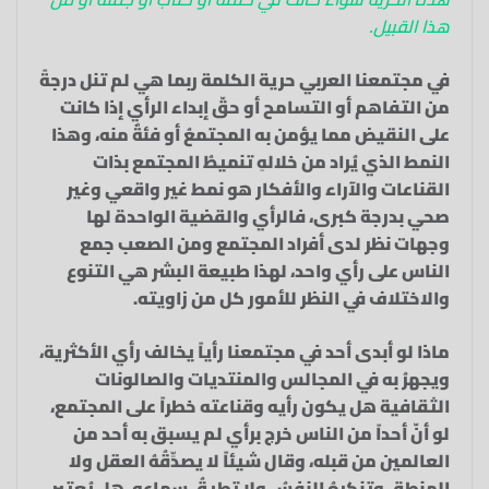
هذا القبيل.
في مجتمعنا العربي حرية الكلمة ربما هي لم تنل درجةً
من التفاهم أو التسامح أو حقّ إبداء الرأي إذا كانت
على النقيض مما يؤمن به المجتمعُ أو فئةٌ منه، وهذا
النمط الذي يُراد من خلالهِ تنميطُ المجتمع بذات
القناعات والآراء والأفكار هو نمط غير واقعي وغير
صحي بدرجة كبرى، فالرأي والقضية الواحدة لها
وجهات نظر لدى أفراد المجتمع ومن الصعب جمع
الناس على رأي واحد، لهذا طبيعة البشر هي التنوع
والاختلاف في النظر للأمور كل من زاويته.
ماذا لو أبدى أحد في مجتمعنا رأياً يخالف رأي الأكثرية،
ويجهرُ به في المجالس والمنتديات والصالونات
الثقافية هل يكون رأيه وقناعته خطراً على المجتمع،
لو أنّ أحداً من الناس خرج برأي لم يسبق به أحد من
العالمين من قبله، وقال شيئاً لا يصدِّقُهُ العقل ولا
المنطق وتنكرهُ النفسُ ولا تطيقُ سماعه، هل يُعتبر