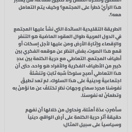
هذا الرأيُّ خطراً على المجتمع؟ وكيف يتم التعامل
معه؟.
الطريقة التقليدية السائدة التي نشأ عليها المجتمع
في الدول العربية طوال العقود الماضية هو التنمّر
والإقصاء وإثارة الأرض ومن عليها لأجل إسكات أو
قمع هذا الصوت، بغض النظر عن موقعه الفكري بين
أطياف المجتمع. التعاطي مع حريةِ الكلمة بين عددٍ
كبيرٍ من الأطياف الفكرية والأفراد هو واحد، حتى أن
هذا التعاطي أصبح سلوكاً شبهَ ثابتٍ وتنشئةً
اجتماعيةً ودينيةً على هذا السلوك. لم تعد تطيقُ
نفوسُنا مجردَ سماعِ وجهاتِ نظرٍ تختلفُ عن ما نؤمنُ به
وتطمئنّ له نفوسنا.
سأضربُ عدّة أمثلة، ونحاول من خلالها أن نفهم
حقيقةَ أثرِ حريةِ الكلمةِ على أرضِ الواقع، دينياً
وسياسياً على سبيل المثال: