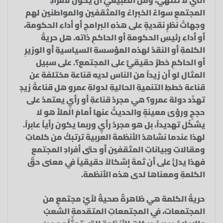
التي لا تنتهي، ومن الطبيعيِّ أن يكونَ لأفرادِ
المجتمعِ سواءٌ الخبراءُ والمثقفين والمواطنين لهم
وجهاتُ نظرٍ نقديةٍ على هذهِ البرامجِ أو أداءِ الحكومة،
أو أداءِ رئيسِ الحكومةِ أو الحاكمِ ذاته. هل حريةُ
الكلمةِ أو النقدُ لهذه المؤسسةِ السياسيةِ أو الوزيرِ
أو الحاكمِ خطرٌ حقيقيٌّ على المجتمع؟. على سبيل
المثال لو أن زيداً من الناس لديه قناعة مختلفة عن
قناعة خططِ التنميةِ الحاليةِ لدولةِ عمرو هل قناعةُ زيدٍ
تهدِّد دولة عمرو؟ هي مجردُ قناعةِ أو رأيٍ يعتمدُ على
حججٍ ورؤىً معينةٍ والحديثُ عنها أمامَ الملأ هو لا
يشكّل تهديداً، بل هو مجردُ رأيٍ وربما يكون رأياً عابراً.
لهذا عندما نشاهدُ الأنظمةَ العربيةَ ترتبكُ من كلماتِ
ومقالاتِ وبياناتِ المثقفين أو حتى أفرادِ المجتمعِ
فهذا يدلُّ على أن ثمةَ إشكالاً حقيقياً في معنى حقّ
الكلمةِ ومعناها لدى هذه الأنظمة.
حريةُ الكلمة هي ظاهرةٌ صحيةٌ لأيِّ مجتمعٍ من
المجتمعات، في المجتمعاتِ المتقدمةِ الشعبُ