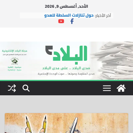
Ski
الأحد, أغسطس 9, 2026
t
آخر الأخبار:
حول تنازلات السلطة للعدو
conten
التجمع وحركة الأمة مستمران بالعمل
الإغاثي في ظل العدوان
التجمع يشارك في إطلاق مبادرة
“لبنانيون ضد التطبيع”
دار الشيخ جبري القرآنية تطلق شعار
دورتها الصيفية العاشرة: “بالقرآن
نبني جيل النصر والتمكين”
التجمع يستقبل وفداً من العتبة
الرضوية المقدسة