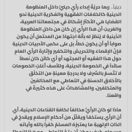
دينياً..
ربما حريّةُ إبداءِ رأيٍ دينيٍّ داخلَ المنظومةِ
الدينيةِ كالخلافاتِ الفقهيةِ والفكريةِ الدينيةِ نحو
القضايا هي الأكثرُ إشكالاً في مجتمعاتنا العربية،
والغريبُ أن هذا الرأي إن كان من داخلِ المنظومةِ
الدِّينيةِ لا يُنظرُ له بأنهُ اجتهادٌ من المحتملِ أن يكون
صواباً أو أن يكون خطأً، بل على عكسِ الأدبياتِ الدينيةِ
فإنّ الإقصاءَ والتحريضَ والتكفيرَ وإثارةَ الرأي العامِ
حولَ هذا الفقيه أو المجتهد أو أيّ كائن كان نمطاً
سائداً في الخصومة الدينية، وللأسف أغلبُ الخصوماتِ
لا تتّسمُ بالشرفِ ولا بدرجةٍ معينةٍ من التخلّقِ
بالأخلاقِ الحسنةِ في التعاطي مع المخالفينَ
والمتخلفين، والمشاهداتُ على هذه كثيرةٌ في
واقعنا.
ماذا لو كان الرأيُّ مخالفاً لكافةِ القناعاتِ الدينية، أي
أن الرأي يستخفُّ ويقلّلُ من أحكامِ الإسلامِ ويقدحُ في
الذاتِ الإلهيةِ ما يعتبرُهُ المسلمُ كفراً بالله وآياتهِ
ورسولِه، كيف يمكن أن يتمَّ التعاطي مع هذا النمط؟.