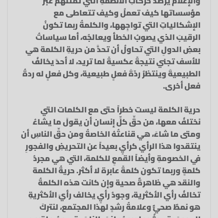
والإعلامُ يرصدُ حركاتِ الأنظمةِ التي تمثِّلُهم عبرَ
مؤسساتها كيف تعملُ وكيف تتعاطى مع
الإشكالياتِ التي تواجِهها، والكلمةُ ربما تكونُ
الرقيبَ الذي يصوبُ الخطأ ويعالجُه، أما سياساتُ
بعضِ الدولِ التي تحاولُ أن تحدَّ من حريةِ الكلمة هي
للأسف تجني نتيجةً عكسيةً لما تريد، لا أحدَ يخالفُ
الطبيعيةَ وينتظرُ ردّةَ فعلٍ طبيعية، وكل فعلٍ له ردةُ
فعل أخرى.
حرية الكلمة ليست خطراً حتى مع الكلمات التي
نختلفُ معها، من حقِّ كلِّ إنسان أن يقولَ ما يشاءُ
ومتى ما شاءَ، هي قناعتُهُ الخاصةُ ومن حقِّ الناسِ أن
ينتقدوا هذا الرأي كرأيٍ بعيداً عن التحريضِ والفجورِ
في الخصومةِ وأيضاً القمعِ للكلمة، التي هي مجردُ
كلمةٍ وربما تكون كلمةً عابرة لا أكثر. حريةُ الكلمة
والنقد هي ظاهرةٌ صحية وإن كانت هذه الكلمةُ
تخالفُ رأي الأكثرية، وجودُ رأيٍ يخالف رأيَ الأكثريةِ
هو نمطٌ صحيٌّ وعلامةُ رشدٍ لهذا المجتمع، لنتركَ