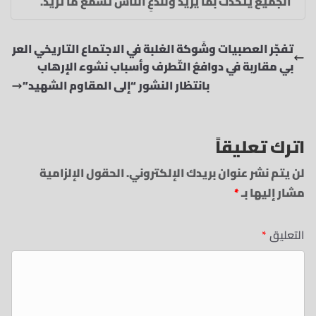
الجميعَ يتحدثُ بما يريدُ ولندَعِ الناسَ تسمعُ ما تريد.
تفجّر العصبيات وشَوكة الغلبة في الاجتماع التاريخي العر
بي مقاربة في دوافعُ التّطرف وأسباب نشوء الإرهاب
بانتظار النشور “إلى المقاوم الشهيد”
اترك تعليقاً
لن يتم نشر عنوان بريدك الإلكتروني.
الحقول الإلزامية
مشار إليها بـ
*
التعليق
*