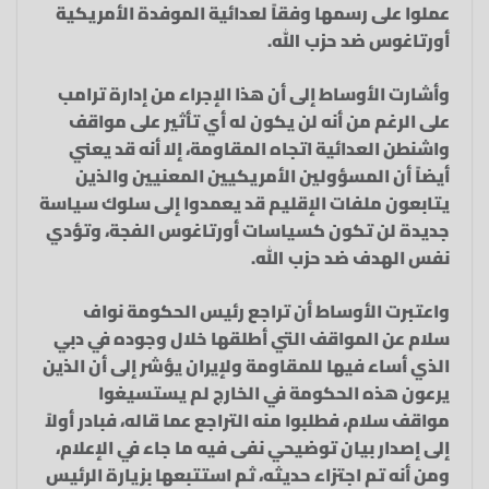
عملوا على رسمها وفقاً لعدائية الموفدة الأمريكية
أورتاغوس ضد حزب الله.
وأشارت الأوساط إلى أن هذا الإجراء من إدارة ترامب
على الرغم من أنه لن يكون له أي تأثير على مواقف
واشنطن العدائية اتجاه المقاومة، إلا أنه قد يعني
أيضاً أن المسؤولين الأمريكيين المعنيين والذين
يتابعون ملفات الإقليم قد يعمدوا إلى سلوك سياسة
جديدة لن تكون كسياسات أورتاغوس الفجة، وتؤدي
نفس الهدف ضد حزب الله.
واعتبرت الأوساط أن تراجع رئيس الحكومة نواف
سلام عن المواقف التي أطلقها خلال وجوده في دبي
الذي أساء فيها للمقاومة ولإيران يؤشر إلى أن الذين
يرعون هذه الحكومة في الخارج لم يستسيغوا
مواقف سلام، فطلبوا منه التراجع عما قاله، فبادر أولاً
إلى إصدار بيان توضيحي نفى فيه ما جاء في الإعلام،
ومن أنه تم اجتزاء حديثه، ثم استتبعها بزيارة الرئيس