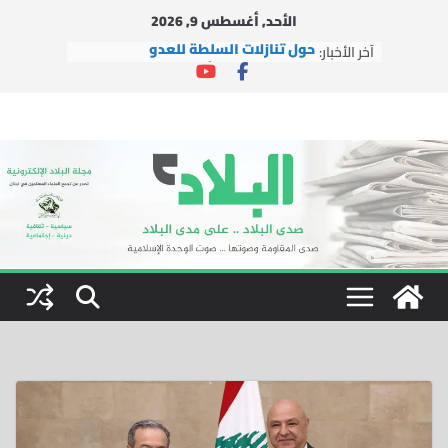
Ski
الأحد, أغسطس 9, 2026
t
آخر الأخبار:
حول تنازلات السلطة للعدو
conten
التجمع وحركة الأمة مستمران بالعمل
الإغاثي في ظل العدوان
التجمع يشارك في إطلاق مبادرة
“لبنانيون ضد التطبيع”
دار الشيخ جبري القرآنية تطلق شعار
دورتها الصيفية العاشرة: “بالقرآن
نبني جيل النصر والتمكين”
التجمع يستقبل وفداً من العتبة
الرضوية المقدسة