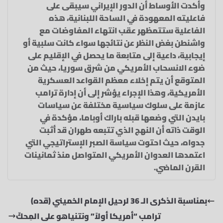
وأكدت الأوساط أن الدور الإيراني سيبقى على
فاعليته المعهودة في الساحة اللبنانية، هذه
الفاعلية ستتمظهر عقب انتهاء المفاوضات مع
واشنطن بغض النظر عن نتائجها سواء كانت سلبية أو
إيجابية، داعية إلى متابعة ما يحصل في الإقليم على
ضوء الانسحاب الأمريكي من شرق سوريا، حيث من
المتوقع أن يتم إخلاء معظم القواعد العسكرية
الأمريكية، وهذا الإجراء يؤشر إلى أن إدارة ترامب
عازمة على سلوك سياسية مختلفة عن سياسات
بايدن التي وضعها قبله باراك أوباما، مؤكدة في
الوقت ذاته أن النهج الذي تتبعه طهران قد أثبت
جدواه، حيث احتوت سياسة الصبر الإستراتيجي التي
اعتمدها العدوان الأمريكي المتواصل منذ ثمانينات
القرن الماضي.
بمناسبة الذكرى الـ 36 لرحيل الإمام الخميني (قده)
ترامب “أمريكا أولاً” ونتنياهو على المِحكّ