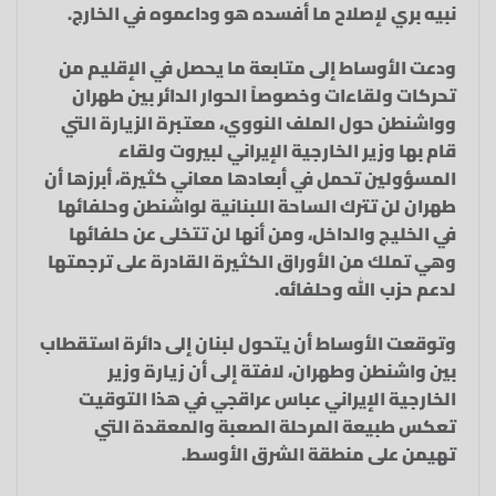
نبيه بري لإصلاح ما أفسده هو وداعموه في الخارج.
ودعت الأوساط إلى متابعة ما يحصل في الإقليم من
تحركات ولقاءات وخصوصاً الحوار الدائر بين طهران
وواشنطن حول الملف النووي، معتبرة الزيارة التي
قام بها وزير الخارجية الإيراني لبيروت ولقاء
المسؤولين تحمل في أبعادها معاني كثيرة، أبرزها أن
طهران لن تترك الساحة اللبنانية لواشنطن وحلفائها
في الخليج والداخل، ومن أنها لن تتخلى عن حلفائها
وهي تملك من الأوراق الكثيرة القادرة على ترجمتها
لدعم حزب الله وحلفائه.
وتوقعت الأوساط أن يتحول لبنان إلى دائرة استقطاب
بين واشنطن وطهران، لافتة إلى أن زيارة وزير
الخارجية الإيراني عباس عراقجي في هذا التوقيت
تعكس طبيعة المرحلة الصعبة والمعقدة التي
تهيمن على منطقة الشرق الأوسط.