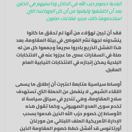
البلدية خصوم حزب الله في الداخل وداعميهم في الخارج،
بعد أن اكتشفوا وتيقنوا من أن كل البروباغندا التي
استخدموها كانت مجرد فقاعات صابون.
فقد أن تبين لهؤلاء من أنها لم تحقق ما كانوا
ينشدونه لجهة نشر الفوضى في بيئة المقاومة، بعد
هذا الفشل الذريع بادروا سريعاً وجمعوا كل من له
صلة في السفارات عسى ما عجزوا عنه في الانتخابات
البلدية يمكن إنجازه في الانتخابات النيابية العام
المقبل.
أوساط سياسية متابعة اعتبرت أن إطلاق ما يسمى
اللقاء الشيعي لا ينفصل عن الحملة التي تستهدف
سلاح المقاومة، وهي تندرج في سياق سياسة لا
تخدم سوى العدو الصهيوني، وكما تقول هذه
الأوساط إن خصوم حزب الله الذين صُدموا بسحب
الإدارة الأمريكية الملف اللبناني من مورغان
أورتاغوس قد أفشلَ خططَ خصوم المقاومة الذين