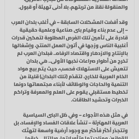
والمنقولة نقلاً من تربتهم، بلا أدنى تهيئة أو قبول.
وقد أفضت المشكلات السابقة – في أغلب بلدان العرب
– إلى عدم بناء وقيام بنى صناعية وعلمية حقيقية
قادرة على تأمين تلك الفرص المطلوبة لتمكين قدرات
أغلبية الناس وزجها في أتون العمل المنتج، وإشغالها
بالإنتاج والازدهار واقتصاد الرفاه.. فبلدان العرب لم
تخرج من أطوار صراعات نخبها الأولى.. هي بلدان
تتعيش على الاستهلاك فحسب، حيث يتم بيع مواد
الخام العربية للخارج، لتقدّم (تلك البلدان) قليلاً من
التنمية والحاجات والوظائف لأبناء مجتمعاتها دونما
تخطيط مستقبلي يقوم على العلم والمعرفة وتراكم
الخبرات وتحشيد الطاقات.
في مثل هذه الأجواء – وفي ظل البنى السياسية
العربية المهترئة – تنشأ علاقات الفساد والإفساد، بل
وتتجذر أكثر فأكثر مع وجود أرضية واسعة لتهتّك
القوانين ومزاجيتها وتأويلاتها، وبالتالي خرقها