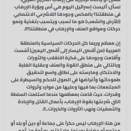
نسأل: أليست إسرائيل اليوم هي أس وبؤرة الإرهاب
في منطقتنا؟ بالعكس وجودها اللاشرعي الاغتصابي
(للأرض والشعب) هو ما تسبب ويتسبب بتغذية ونمو
حركات ومواقع العنف والإرهاب في منطقتنا؟!!.
إن معظم وربما كل الحركات السياسية بالمنطقة
العربية (من أقصى اليسار إلى أقصى اليمين) أسّست
وأقامت وجودها على فكرة الانقلاب والثورات
وبالتالي على منطق القوة والعنف وعقلية الغلبة
والاحتكار، ومارسته على نطاق واسع لتحقيق
طموحاتها وأغراضها في الصول للحكم والسيطرة على
المجتمعات بما فيها وعليها من موارد وثروات
وقدرات، حيث قامت بمعظمها عندما استلمت السلطة
التي شرعتها بقوة الإرهاب، بأعمال القتل والإبادة
والتصفيات ونهب الثروات والخيرات..!!.
من هنا: الإرهاب ليس حكراً على جماعة أو دين أو بلد أو
مجتمع أو حضارة بعينها، ولا تختص به أمة من أمم