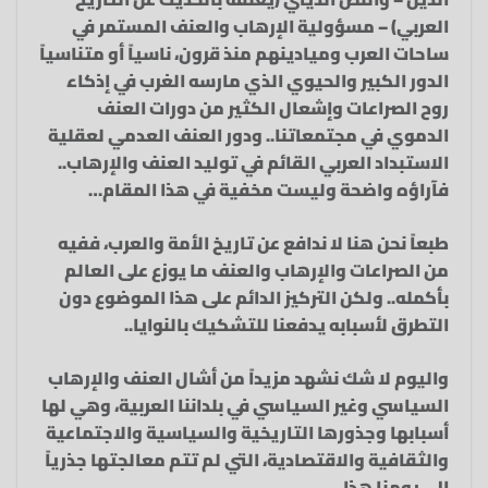
العربي) – مسؤولية الإرهاب والعنف المستمر في
ساحات العرب وميادينهم منذ قرون، ناسياً أو متناسياً
الدور الكبير والحيوي الذي مارسه الغرب في إذكاء
روح الصراعات وإشعال الكثير من دورات العنف
الدموي في مجتمعاتنا.. ودور العنف العدمي لعقلية
الاستبداد العربي القائم في توليد العنف والإرهاب..
فآراؤه واضحة وليست مخفية في هذا المقام…
طبعاً نحن هنا لا ندافع عن تاريخ الأمة والعرب، ففيه
من الصراعات والإرهاب والعنف ما يوزع على العالم
بأكمله.. ولكن التركيز الدائم على هذا الموضوع دون
التطرق لأسبابه يدفعنا للتشكيك بالنوايا..
واليوم لا شك نشهد مزيداً من أشال العنف والإرهاب
السياسي وغير السياسي في بلداننا العربية، وهي لها
أسبابها وجذورها التاريخية والسياسية والاجتماعية
والثقافية والاقتصادية، التي لم تتم معالجتها جذرياً
إلى يومنا هذا..