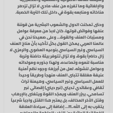
والإلغائية وما تفرزه من عنف مادي لا تزال تزدهر
مناخاته ومنابعه بقوة في داخل تلك التربة الخصبة.
وحتى تمكنت الدول والشعوب البشرية من قوننة
عنفها وفوائض قوتها، كان لابدّ من معرفة عوامل
ومسبّبات العنف والقوة… وعلى صعيدنا نحن في
عالمنا العربي يمكن القول بكلّ تأكيد بأنّ مناخ العنف
السياسي وغير السياسي بنوعيه العضوي والرمزي لا
زال حاضراً بقوة، ولا تزال تتوفر بيئة حاضنة وتربة
مناسبة لنموه وتصاعده، ولهذا جذوره ومولداته
وعوامل لنشوئه، لعل من أبرزها: وجود نظم أمنية
عنيفة مغلقة تتبنى العنف منهجاً وطريقاً وحيداً
للعمل السياسي وغير السياسي، وهيمنة تراث
ثقافي وعقائدي تديني (غير ديني) إقصائي غير
تسامحي، يبرّر العنف ويمجّد القوة ويتغنى بالإرهاب
وقتل الآخر المخالف، بل يعتبر هذا القتل واجباً شرعياً
يتقرب به إلى الله..!!!… إضافة إلى سيادة العلاقة
الفوقانية الجائرة بين النخب الحاكمة والجماهير