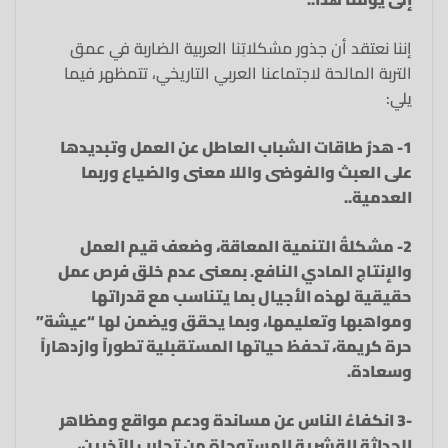
إننا نعتقد أن جذور مشكلاتِنا العربية الضاربة في عمق
التربة المالحة لاجتماعنا العربي التاريخي، تتمظهر فيما
يلي
:
1- هدرُ طاقات الشباب العاطل عن العمل وتبديدها
على العبث والفوضى واللا معنى والضياع وربما
العدمية..
2- مشكلةُ التنمية المعاقة، وضعف قيم العمل
والإنتاج المادي النافع. بمعنى عدم خلق فرص عمل
حقيقية لهذه الأجيال بما يتناسب مع قدراتها
ومواهبها وتعليمها، وبما يحقق ويضمن لها “عيشة”
حرة كريمة، تحفظ حياتها المستقبلية تطوراً وازدهاراً
وسعادة.
-3 انكفاءُ الناس عن مساندة ودعم مواقع ومظاهر
الحداثة القشرية المستوحاة من تجارب الآخرين،