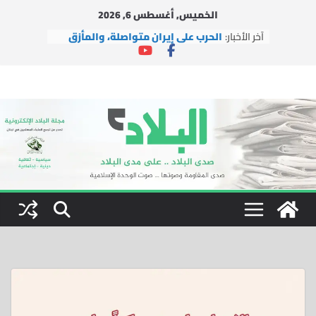
Ski
الخميس, أغسطس 6, 2026
t
آخر الأخبار:
الحرب على إيران متواصلة، والمأزق
conten
الأمريكي يتعمق
وفد من التجمع يزور حزب السعادة
التركي في إسطنبول
وفد من التجمع يزور آية الله الشيخ
محسن الآراكي في مدينة قم
بينما تُغيّر إيران الوعي بالفعل، يتضح
فشل إسرائيل
اتفاقية التعاون النووي بين الولايات
المتحدة والمملكة العربية
السعودية.. الفرص والمخاطر
والتوصيات السياسية