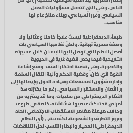
إصدار الأمر بها بيد أقلية سياسية منتخبة إرادياً من
الناس، وهي التي تتحمل مسؤوليات العمل
السياسي وغير السياسي، وبناء مناخ عام لها
مناسب..
طبعاً، الديمقراطية ليستْ علاجاً كاملاً ومثالياً ولا
وصفة سحرية نهائية، ولكنّ نظامها السياسي بات
أفضل النظم التي توصل إليها الإنسان خلال مسيرته
التاريخية فيما يخص قضية غاية في الحيوية
والخطورة، وهي قضية احتكار العنف، ومنع إشاعة
القوة لأي كان، وقضية الحكم وآلية انتقال السلطة
وإدارة شؤون المجتمعات وقيادة الدول وإيصالها إلى
بر الأمان والاستقرار السياسي، رغم ما يختزنه هذا
النظام الديمقراطي من سلبيات، وما قد يعتريه من
أمراض قد تنكشف فيها هشاشته، خاصة في ظروف
وحالات هيمنة مظاهر الاستقطاب الاجتماعي الحاد،
وبروز التطرف والشعبوية، لكنّه يبقى (أي النظام
الديمقراطي) المعيار والإطار الأنسب لحل التناقضات