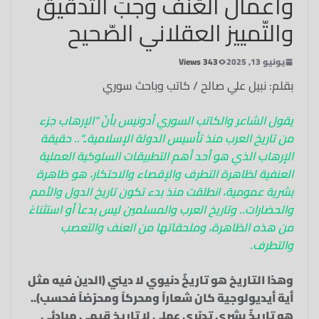
وأعمال العُنف وجبَ التّدقيق
والتّمييز العقلاني الصّحيح
يونيو 13, 2025
343 Views
بقلم: نبيل علي صالح / كاتب وباحث سوري
يقول الشاعر والكاتب السوري أدونيس بأنّ “الإرهاب جزء
من تاريخ العرب منذ تأسيس الدولة الإسلامية
..
“.. حقيقة
الإرهاب الذي هو أحد أهم التطبيقات السلوكية العملية
العنفية لظاهرة التطرف والإقصاء والاحتكار، هو ظاهرة
بشرية عمومية، انطلقت منذ بدء تكون تاريخ الدول والأمم
والحضارات.. وتاريخ العرب والمسلمين ليس بدعاً أو استثناءً
من هذه الظاهرة، وملحقاتها من العنف والتعصب
والتطرف.
وهذا التاريخ هو تاريخٌ دنيوي لا ديني (الدين فيه مثل
أية أيديولوجية كان شعاراً ومحركاً ومحرّضاً فحسب)..
هو تاريخٌ بشري تدبّري عملي لا تاريخ قيمي مبادئي