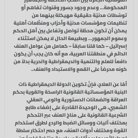
المحكومة… وعدم وجود جسور وقنوات تفاهم أو
توسّطات مدنيّة حقيقية مهيكلة بينهما من
تنظيمات ومؤسّسات مدنيّة وأحزاب ومنظّمات أهلية
يمكن أن تكون محطّة تواصل وتفاعل بين أهل الحكم
وعموم الجمهور… وبطبيعة الحال لا يمكن استثناء
إسرائيل – كما قلنا سابقاً – كعامل من عوامل العنف
الدائم في منطقتنا العربية، مع أنه كان يجب أن يكون
دافعاً للعلم والتنمية والديمقراطية والحرية بدلاً من
كونه محرضاً على القمع والاستبداد والعنف..
أمّا عن العلاج، فإنّ تكوين الدولة الديمقراطية ذات
البنية المؤسساتية القانونية الراسخة والقوية بحكم
العراقة والضمانات الدستورية والوعي العقلي
الشعبي، هي الوحيدة القادرة على إضفاء طابع
الشرعية القانونية على مناخ العنف عبر التحكم
بمختلف آليات ووسائل الضبط والردع لطرق استخدام
القوة ومختلف أدوات العنف، مع حصر احتكار سلطة