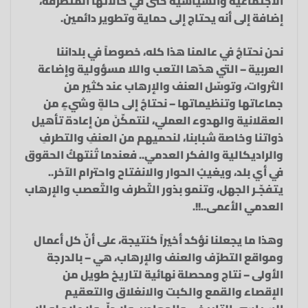
الاجتماعية والسياسية حتى في حالاتها المتطرفة،
إضافة إلى أنه يحتاج إلى حماية وتطوير دائمين.
نحن نحتاجُ في عالمنا هذا كله، خصوصاً في بلداننا
العربية – التي هدّها التعب واللا مسؤولية وإضاعة
الثروات، وتوسّل العنف والإرهاب عند كثير من
جماعاتها وتنظيماتها – نحتاجُ إلى حالةٍ وشيءٍ من
العقلانية والهدوء العملي، لنتمكّنَ من إعادة تأهيل
ذواتنا وخاصة شبابنا، لنحميهم من العنفِ والتطرفِ
والراديكالية والفكر العدمي.. فعندما تُنتهكُ الحقوق
في أي بلد، ويغيبُ الحوار والانفتاح واحترام الآخر..
يتفجّـر الجهل، وتنمو بذور التّطرف والتّعصب والإرهاب
العدمي الأعمى..!!.
وهذا ما يجعلنا نؤكد أخيراً كنتيجة، على أنّ كل أعمال
ومواقع التطرّف والعنف والإرهاب، هي – بالدرجة
الأولى – نتاج ومحصلة نهائية لتاريخ طويل من
الإقصاء والقمع والكبت والانغلاق والتعقيم