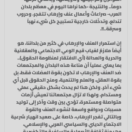
دوماً.. والنتيجة -كما نراها اليوم في معظم بلدان
العرب- صراعاتٌ وأعمال عنف وإرهاب تتفجر، وحروب
تندلع، وتدخّلات خارجية تستبيح كل شيء نهباً
وسرقة..!!.
إن استمرار العنف والإرهاب في كثير من بلداننا، هو
أيضاً ملازمٌ لغياب قيم الوعي الاجتماعي والعقلانية
والحرية والعدالة (أي الافتقار لمنظومة الحقوق)..
بما يعني عملياً أن مناعة هذه البلدان والمجتمعات
ضد العنف والإرهاب لا تكون بقوة العضلات فقط، بل
بقوة العقل، والعلم والتنمية، ومنح الحقوق قبل أي
شيء آخر. ولكن هذا لم يحدث بشكل حقيقي عملي
ومستدام، ولهذا لا تزال مجتمعاتنا تعيش أزمات
متواصلة ومستمرة، تؤدي بين وقت وآخر إلى توليد
مسببات ودوافع واسعة لنشوء العنف والقوة
وبالتالي تفجر الإرهاب، خاصة على صعيد انهيار شرعية
الاجتماع الديني والسياسي العربي والإسلامي،
وهيمنة ثقافة الأصولية والسلفية والتكفيرية