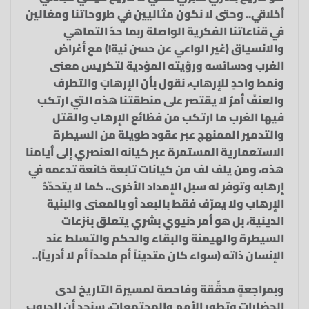
أخلاقي.. وحتى لا نكون مثاليين في طروحاتنا ومغالين
في قناعاتنا الفكرية الواصلة ربما حدّ التماهي
والانسياق (غير الواعي عن حسن نية!) مع أغراض
الغرب ودسائسه ورؤيته المؤدية لتكريس معنى
ونمط واحدٍ للإرهاب، نقول بأن الإرهابَ والتطرف
والعنفَ أمرٌ لا يقتصر على منطقتنا هذه التي ارتكب
فيها الغرب ما ارتكب من فظائع الإرهاب والقتل
والتدمير الممنهج عبر عقود طويلة من السيطرة
الاستعمارية المستمرة عبر كيانه العنصري إلى أيامنا
هذه، ومن يلف لف من كيانات تابعة خانعة تدعمه في
إرهابه وتوفر له سبل الإمداد الأخرى.. كما لا يتحدّدُ
الإرهاب ولا يعرّف فقط بالبعد أو بالمعنى والبنية
الدينية، بل هو أمر دنيوي بشري يتعلق بنزعات
السيطرة والهيمنة والبقاء والحكم والتسلط عند
الإنسان ذاته (سواء كان متديناً أم ملحداً أم لا أدرياً)..
وبمراجعةٍ مدقِّقة وفاحصة لمسيرة التاريخ لدى
الحضارات وتطور الأمم والمجتمعات، سنجد أن الحروب