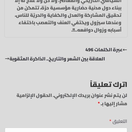
السياسي التاريخي والمعاصر، ولا حلّ ولا علاج له إلا
ببناء دول مدنية حضارية مؤسسية حرّة، تتمكن من
تحقيق المشاركة والعدل والكفاية والحريّة للناس،
وعندها سيزول ويختفي العنف والتعصب باختفاء
أسبابه وزوال دوافعه..!!.
عبرة الكلمات 496
العلاقة بين الشعر والتاريخ.. الذاكرة المثقوبة
اترك تعليقاً
لن يتم نشر عنوان بريدك الإلكتروني.
الحقول الإلزامية
مشار إليها بـ
*
التعليق
*