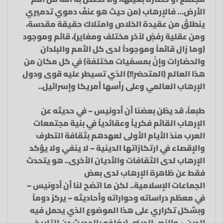
الأرض… فالإرهاب (من حيث هو عنفٌ دموي تدميري
ينطلقُ من عقيدة الخلاص وامتلاك حقيقة مقدسة،
ومن عقلية رفضٍ لآخر مختلف ومغاير)، قائم وموجود
(وما زال قائماً وموجوداً لدى كل الأمم والبلدان
والحضارات وإنْ بمسمّيات مختلفة) في كل مكان من
هذا العالم (المتحضر!!) الذي تسيطر عليه قوى ودول
الإرهاب العالمي وعلى رأسها أمريكا وإسرائيل..
طبعاً، قد يظن بعضنا أن أدونيس – في حديثه عن
الإرهاب القائم فكرياً وعقائدياً في بنية مجتمعات
العرب منذ الأيام الأولى لعهدهم بثقافة التطرف
والإقصاء في ارتكازاتها الدينية – لا ينفي ولا يؤكد
الإرهاب لدى الثقافات والأديان الأخرى.. هو يتحدث
فقط عن ظاهرة الإرهاب لدى بعض
الجماعات الإسلامية.. لكن ما اتضح لنا أن أدونيس –
في معظم دراساته وحواراته وأحاديثه – يركز دوماً
وبشكل تكراري على هذا الموضوع الذي يحمل فيه
الدين – والنص الديني (يغلفه بالحديث عن التاريخ