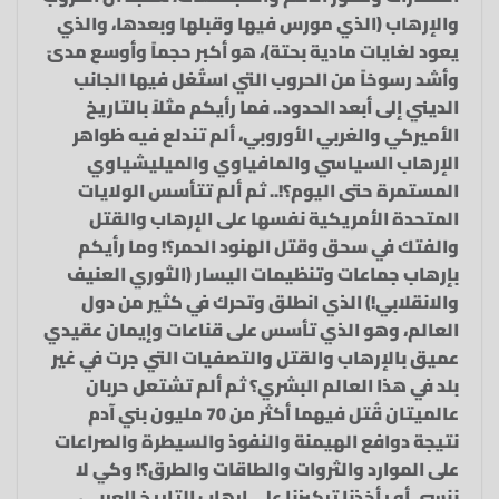
والإرهاب (الذي مورس فيها وقبلها وبعدها، والذي
يعود لغايات مادية بحتة)، هو أكبر حجماً وأوسع مدىً
وأشد رسوخاً من الحروب التي استُغل فيها الجانب
الديني إلى أبعد الحدود.. فما رأيكم مثلاً بالتاريخ
الأميركي والغربي الأوروبي، ألم تندلع فيه ظواهر
الإرهاب السياسي والمافياوي والميليشياوي
المستمرة حتى اليوم؟!.. ثم ألم تتأسس الولايات
المتحدة الأمريكية نفسها على الإرهاب والقتل
والفتك في سحق وقتل الهنود الحمر؟! وما رأيكم
بإرهاب جماعات وتنظيمات اليسار (الثوري العنيف
والانقلابي!) الذي انطلق وتحرك في كثير من دول
العالم، وهو الذي تأسس على قناعات وإيمان عقيدي
عميق بالإرهاب والقتل والتصفيات التي جرت في غير
بلد في هذا العالم البشري؟ ثم ألم تشتعل حربان
عالميتان قُتل فيهما أكثر من 70 مليون بني آدم
نتيجة دوافع الهيمنة والنفوذ والسيطرة والصراعات
على الموارد والثروات والطاقات والطرق؟! وكي لا
ننسى أو يأخذنا تركيزنا على إرهاب التاريخ العربي،