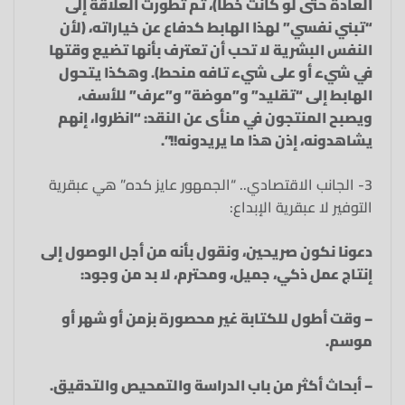
العادة حتى لو كانت خطأ)، ثم تطورت العلاقة إلى
“تبني نفسي” لهذا الهابط كدفاع عن خياراته، (لأن
النفس البشرية لا تحب أن تعترف بأنها تضيع وقتها
في شيء أو على شيء تافه منحط). وهكذا يتحول
الهابط إلى “تقليد” و”موضة” و”عرف” للأسف،
ويصبح المنتجون في منأى عن النقد: “انظروا، إنهم
يشاهدونه، إذن هذا ما يريدونه!!”.
3- الجانب الاقتصادي.. “الجمهور عايز كده” هي عبقرية
التوفير لا عبقرية الإبداع:
دعونا نكون صريحين، ونقول بأنه من أجل الوصول إلى
إنتاج عمل ذكي، جميل، ومحترم، لا بد من وجود:
– وقت أطول للكتابة غير محصورة بزمن أو شهر أو
موسم.
– أبحاث أكثر من باب الدراسة والتمحيص والتدقيق.