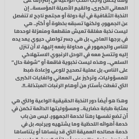
المعاني الكبرى، والقيم الأصيلة المؤسسة.. إن
النخبة الثقافية في أية دولة أو مجتمع ناجح لا تنفصل
عن الجمهور، ولكنها تسبقه بخطوة أو أكثر.. هي
ليست نخبة مغلقة تعيش منقطعة ومنعزلة لوحدها
في برجها العاجي، بل هي جسر تواصلي حيوي يمد يده
للناس والجمهور في محاولة رفعه إليها، لا أن تنزل
إليه وتتسخ معه في الوحل الرغبوي الاستهلاكي
السلعي.. وهذه ليست نخبوية فاقعة أو “شوفة حال”
على الناس، بل عملية تصحيح للوعي وإعادة ضبط
للمسؤوليات، وتركيز على المعاني والغايات الكبرى
التي تغطت بأستار من أوهام الرغبات المبتذلة..!!.
وهذا هو أيضاً دور النخبة الحقيقية الواعية والتي هي
بمثابة طبابة حضارية.. ومسؤوليتها الدائمة تكمن في
أن تضع نفسها رهناً لخدمة الجمهور، ليس من باب
خدمة أهوائه اللحظية وما يشتهيه ويرغبه، بل في
خدمة مصالحه العميقة التي قد ينساها أو يتناساها