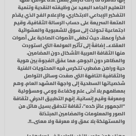
التعليم الجامد البعيد عن وظيفته النقدية وتنمية
التفكير الإبداعي الابتكاري، والإعلام الفج الذي يقدّم
المتعة السريعة على حساب الرسالة الثقافية، وقيم
اجتماعية تحولت إلى سوق للشعبوية والعشوائية
فكراً وعملاً، حيث تطغى الأصوات الصاخبة على أصوات
العقلاء.. إضافةً إلى تأثير العولمة التي استوردت
منها الثقافة العربية الأشكال دون المضامين،
والمظاهر دون الجوهر، مما عمّق الفجوة بين هوية
حية وراهن مضطرب تتكرس فيه المحتويات الفنية
والثقافية التافهة التي صعّدت وسائل التواصل
شخصياتها السطحية إلى واجهة المشهد العام، وهم
بمعظمهم بلا أدنى علم وكفاءة ووعي ومسؤولية
ومعرفة وقيم إنسانية. إنهم التطبيق الحرفي لثقافة
“الجمهور عائز كده”، ثقافة تتدفق بسيل هائل من
الصور والمعلومات والمضامين المبتذلة
والمستهلكة بلا عمق ولا معرفة ولا معنى..!!.
وهنا يكمن واجب النخب الواعية في إصرارها على