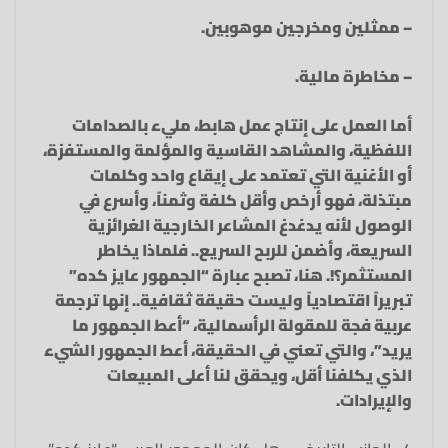
– ممثلين ومخرجين موهوبين.
– مخاطرة مالية.
أما العمل على إنتاج عمل هابط، مليء بالصدامات
اللفظية، والمشاهد القاسية والمؤلمة والمستفزة،
أو الأغنية التي تعتمد على إيقاع واحد وكلمات
مبتذلة، فهو أرخص وأقل كلفة وثمناً، وأسرع في
الوصول لأنه يدغدغ المشاعر الخارجية الغرائزية
السريعة، وأضمن للربح السريع.. فلماذا يخاطر
المستثمر؟!. هنا، تصبح عبارة “الجمهور عايز كده”
تبريراً اقتصادياً وليست حقيقة ثقافية.. إنها ترجمة
عربية فجة للمقولة الرأسمالية، “أعط الجمهور ما
يريد”، والتي تعني في الحقيقة، أعط الجمهور الشيء
الذي يكلفنا أقل، ويحقق لنا أعلى المبيعات
والإيرادات.