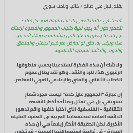
بقلم: نبيل علي صالح / كاتب وباحث سوري
شاعت في عالمنا العربي بالذات مقولة تعبر عن فكرة
تتمحور حول أنه يجبُ تلبية طلبات الجمهور والخضوع لرغباته
في كل ما يتعلق بقضايا الفن والثقافة وغيرها، لأنه يريد
هذا ويرغب به، حتى لو تعارض مع قيم الجمال والمنطق
والذوق والذائقة القيمية الأخلاقية.
ولا شك أن هذه الفكرة تستدعينا بحسب منطوقها
الرغبوي هذا، للرد والنقد.. وهو نقد يطال عموم
الخطاب الثقافي والفني والإعلامي العربي المعاصر.
إن عبارة “الجمهور عايز كده” ليست مجرد شعارٍ
تسويقي، بل هي تمثل ربما أحد أخطر الأقنعة
الثقافية – الفلسفية التي اختبأ خلفها واقع تدهور
الذائقة العامة لمجتمعاتنا العربية في العقود القليلة
الأخيرة. لكن الحقيقة الأكثر إيلاماً هي أن هذه
العبارة – في غالبية استعمالاتها العربية – قد تكون