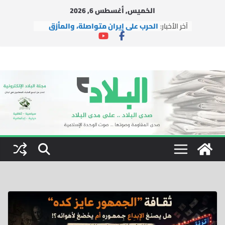
Ski
الخميس, أغسطس 6, 2026
t
آخر الأخبار:
الحرب على إيران متواصلة، والمأزق
conten
الأمريكي يتعمق
وفد من التجمع يزور حزب السعادة
التركي في إسطنبول
وفد من التجمع يزور آية الله الشيخ
محسن الآراكي في مدينة قم
بينما تُغيّر إيران الوعي بالفعل، يتضح
فشل إسرائيل
اتفاقية التعاون النووي بين الولايات
المتحدة والمملكة العربية
السعودية.. الفرص والمخاطر
والتوصيات السياسية