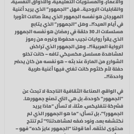
والأعمار، والمستويات التعليمية، والأذواق النفسية،
والقابليات الروحية.. فهل “الجمهور” الذي يريد أغنية
المهرجان هو نفسه الجمهور الذي يملأ صالات الأوبرا
في أيام العيد؟!.. وهل “الجمهور” الذي يتابع
مسلسلات الـ 30 حلقة في رمضان هو نفسه الجمهور
الذي يقرأ روايات نجيب محفوظ وغيره من رموز
الرواية العربية؟!.. وهل الجمهور الذي تراكض
لمشاهدة مسلسل مكسيكي تافه – كانت تخلو
الشوارع من المارة عند بثه – هو نفسه من كان يحضر
حفلة لأم كلثوم كانت تغني فيها أغنية طربية
واحدة؟!..
في الواقع، الصناعة الثقافية الناجحة لا تبحث عن
“الجمهور” كوحدة، بل هي التي تصنع جمهورها.
فشركة نتفليكس، مثلاً، لا تسأل “ماذا يريد
الجمهور؟”، بل تسأل: “ما هو الجمهور الذي لم
نكتشفه بعد، ونود ضمّه لمشاهدتنا؟” ثم تنتج
محتوى لخَلْقه. أما قولنا “الجمهور عايز كده” فهو –