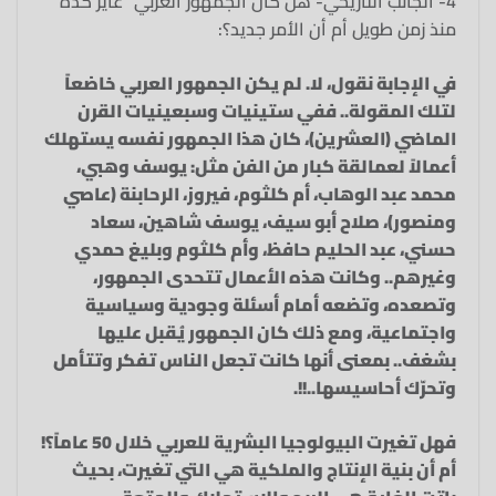
4- الجانب التاريخي- هل كان الجمهور العربي “عايز كده”
منذ زمن طويل أم أن الأمر جديد؟:
في الإجابة نقول، لا. لم يكن الجمهور العربي خاضعاً
لتلك المقولة.. ففي ستينيات وسبعينيات القرن
الماضي (العشرين)، كان هذا الجمهور نفسه يستهلك
أعمالاً لعمالقة كبار من الفن مثل: يوسف وهبي،
محمد عبد الوهاب، أم كلثوم، فيروز، الرحابنة (عاصي
ومنصور)، صلاح أبو سيف، يوسف شاهين، سعاد
حسني، عبد الحليم حافظ، وأم كلثوم وبليغ حمدي
وغيرهم.. وكانت هذه الأعمال تتحدى الجمهور،
وتصعده، وتضعه أمام أسئلة وجودية وسياسية
واجتماعية، ومع ذلك كان الجمهور يُقبل عليها
بشغف.. بمعنى أنها كانت تجعل الناس تفكر وتتأمل
وتحرّك أحاسيسها..!!.
فهل تغيرت البيولوجيا البشرية للعربي خلال 50 عاماً؟!
أم أن بنية الإنتاج والملكية هي التي تغيرت، بحيث