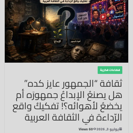
فضاءات فكرية
ثقافة “الجمهور عايز كده”
هل يصنعُ الإبداعُ جمهورَه أم
يخضعُ لأهوائه؟! تفكيكُ واقع
الرّداءة في الثقافة العربية
يوليو 3, 2026
60 Views