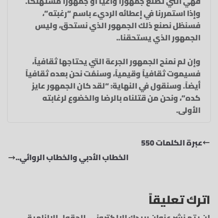
فهي التي تصنع جمهوراً واعياً أو جمهوراً مستهلكاً.
وإذا استمررنا في إعطائه الرديء باسم “رغبته”،
فسنظل نصنع ذلك الجمهور الذي نستحق، وليس
الجمهور الذي يستحقنا..
وإن لم نمنح الجمهور الجرعة التي يحتاجها ثقافياً،
فسيموت ثقافياً وقيمياً، وسنمُت نحن بعده ثقافياً
أيضاً. وسنقول في النهاية: “لقد كان الجمهور عايز
كده”، ونحن من قتلناه بالرضا والخضوع لرغابته
الأولى.
عبرة الكلمات 550
الخطاب الأدبي والخطاب الروائي..
اترك تعليقاً
لن يتم نشر عنوان بريدك الإلكتروني.
الحقول الإلزامية