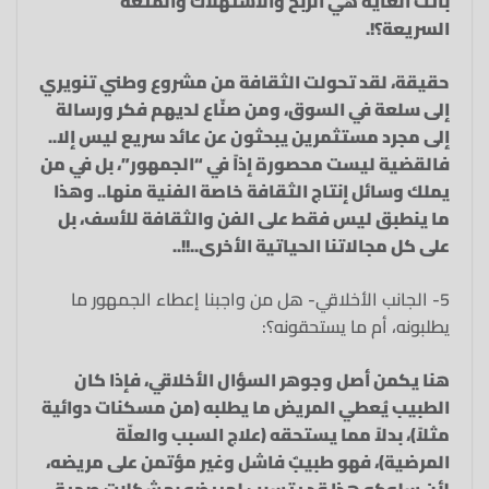
باتت الغاية هي الربح والاستهلاك والمتعة
السريعة؟!.
حقيقة، لقد تحولت الثقافة من مشروع وطني تنويري
إلى سلعة في السوق، ومن صنّاع لديهم فكر ورسالة
إلى مجرد مستثمرين يبحثون عن عائد سريع ليس إلا..
فالقضية ليست محصورة إذاً في “الجمهور”، بل في من
يملك وسائل إنتاج الثقافة خاصة الفنية منها.. وهذا
ما ينطبق ليس فقط على الفن والثقافة للأسف، بل
على كل مجالاتنا الحياتية الأخرى..!!..
5- الجانب الأخلاقي- هل من واجبنا إعطاء الجمهور ما
يطلبونه، أم ما يستحقونه؟:
هنا يكمن أصل وجوهر السؤال الأخلاقي، فإذا كان
الطبيب يُعطي المريض ما يطلبه (من مسكنات دوائية
مثلاً)، بدلاً مما يستحقه (علاج السبب والعلّة
المرضية)، فهو طبيبٌ فاشل وغير مؤتمن على مريضه،
لأن سلوكه هذا قد يتسبب لمريضه بمشكلات صحية