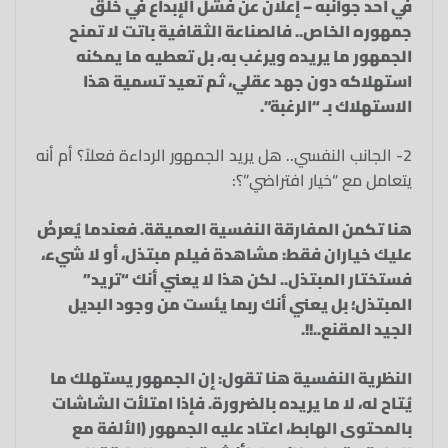
في أحد جوانبه – إعلان عن فشل الإبداع في خلق
جمهوره الخاص.. فالصناعة الثقافية باتت لا تمنح
الجمهور ما يريده ويرغب به، بل تعطيه ما يمكنه
استهلاكه دون جهد عقلي، ثم تعيد تسمية هذا
الاستهلاك بـ “الرغبة”.
2- الجانب النفسي.. هل يريد الجمهور الرداءة فعلاً؟ أم أنه
يتعامل مع “خيار افتراضي”؟:
هنا تكمن المفارقة النفسية العميقة. فعندما يُعرضُ
عليك خياران فقط: مشاهدة فيلم مبتذل، أو لا شيء،
فستختار المبتذل.. لكن هذا لا يعني أنك “تريد”
المبتذل؛ بل يعني أنك ربما يئست من وجود البديل
الجيد المقنع..!!.
النظرية النفسية هنا تقول: إن الجمهور يستهلك ما
يُتاح له، لا ما يريده بالضرورة. فإذا امتلأت الشاشات
بالمحتوى الهابط، اعتاد عليه الجمهور (الألفة مع