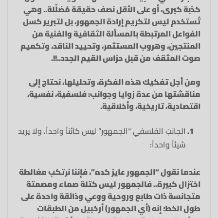
كذبة كبرى، أو على الأقل نصف حقيقة مُضلِّلة.. وهي
تُستخدم ليس لتكريم إرادة الجمهور، بل لتبرير كسل
الفواعل المرتبطة بالمسألة الثقافية والفنية من
المنتجين، وهروب المستثمر، وتحييد الناقد، وتكميم
صوت المثقف من قبل حرّاس القيم الجدد..!!.
ومن أجل تفكيك هذه الفكرة، وتحليلها، نحتاج إلى
مناقشتها من عدة زوايا وجوانب: فلسفية، نفسية،
اقتصادية، تاريخية، وأخلاقية.
الجانبُ الفلسفي “الجمهور” ليس كائناً واحداً، ولا يريد
شيئاً واحداً:
عندما نقول “الجمهور عايز كده”، فإننا نرتكب مغالطة
اختزال كبيرة.. فالجمهور ليس كتلة صماء ومصمتة
متجانسة ذات طابع وروحية ووعي وذائقة واحدة على
طول الخط؛ إنه (أي الجمهور) أرخبيل من الطبقات