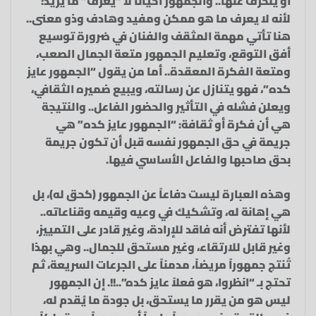
أو ينحرف عنها.. والجمهور أحياناً لا “يعرف” ما يريد؛
لأنه لا يعرف ما هو ممكن ومفيد وهادف وذو معنى..
هنا تأتي مهمة المثقف والفنان في ضرورة توسيع
أفق التوقع، وتعليم الجمهور متعة الجمال الصعب،
ومتعة الفكرة المعقدة.. أما من يقول “الجمهور عايز
كده”، فهو يتنازل عن رسالته، ويبيع ضميره الثقافي،
ويعلن فشله في التأثير والحضور الفاعل.. والنتيجة
هي أن فكرة أو ثقافة: “الجمهور عايز كده” هي
جريمة في حق الجمهور نفسه قبل أن تكون جريمة
بحق صاحبها والفاعل الأساسي فيها.
وهذه العبارة ليست دفاعاً عن الجمهور (كحق له)، بل
هي إهانة له، وتشكيك في وعيه وقيمه وقناعاته..
لأنها تفترض أنه فاقد للإرادة، وغير قادر على التمييز،
وغير قابل للارتقاء، وغير مستحق للجمال.. وهي بهذا
تُنتج جمهوراً مريضاً، مدمناً على الجرعات السريعة، ثم
تحتج بـ “انظروا، هو فعلاً عايز كده”..!!. إن الجمهور
ليس هو من يقرر ما يستحق، بل جودة ما يُقدم له،