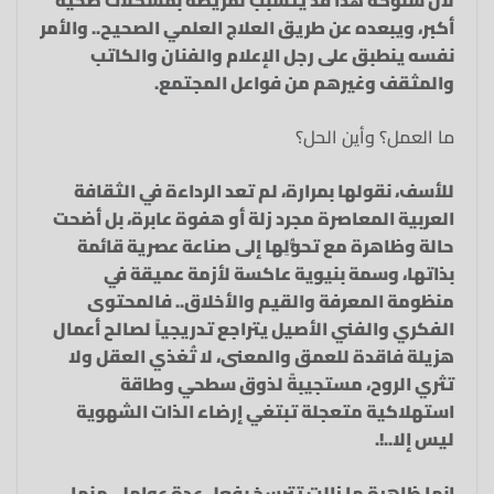
أكبر، ويبعده عن طريق العلاج العلمي الصحيح.. والأمر
نفسه ينطبق على رجل الإعلام والفنان والكاتب
والمثقف وغيرهم من فواعل المجتمع.
ما العمل؟ وأين الحل؟
للأسف، نقولها بمرارة، لم تعد الرداءة في الثقافة
العربية المعاصرة مجرد زلة أو هفوة عابرة، بل أضحت
حالة وظاهرة مع تحوُّلِها إلى صناعة عصرية قائمة
بذاتها، وسمة بنيوية عاكسة لأزمة عميقة في
منظومة المعرفة والقيم والأخلاق.. فالمحتوى
الفكري والفني الأصيل يتراجع تدريجياً لصالح أعمال
هزيلة فاقدة للعمق والمعنى، لا تُغذي العقل ولا
تثري الروح، مستجيبةً لذوق سطحي وطاقة
استهلاكية متعجلة تبتغي إرضاء الذات الشهوية
ليس إلا..!.
إنها ظاهرة ما زالت تترسخ بفعل عدة عوامل، منها