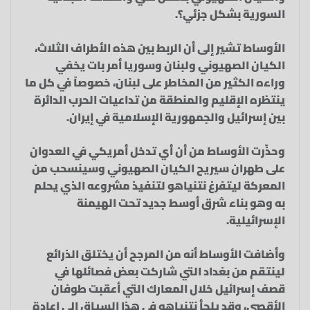
السورية بشكل جزئي؟.
الأوساط تشير إلى أن الربط بين هذه الأطراف الثلاث،
الكيان الصهيوني ولبنان وسوريا أمر بات يخفي
وراءه الكثير من المخاطر على لبنان، خصوصاً في كل ما
ينتظره الإقليم والمنطقة من تداعيات الحرب الدائرة
بين إسرائيل والجمهورية الإسلامية في إيران.
وحذّرت الأوساط من أن أي تدخل أمريكي في العدوان
على طهران سيريح الكيان الصهيوني وسينسحب من
المعركة ليتفرغ نتنياهو لتنفيذ مشروعه الذي يحلم
به وهو بناء شرق أوسط جديد تحت الهيمنة
الإسرائيلية.
وأضافت الأوساط أنه من المرجح أن يختلق الذرائع
لينتقم من بغداد التي شاركت بعض فصائلها في
قصف إسرائيل خلال المعارك التي أعقبت طوفان
الأقصى، وقد يلجأ نتنياهو في هذا السياق إلى إعادة