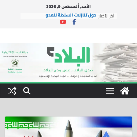
Ski
الأحد, أغسطس 9, 2026
t
آخر الأخبار:
حول تنازلات السلطة للعدو
conten
التجمع وحركة الأمة مستمران بالعمل
الإغاثي في ظل العدوان
التجمع يشارك في إطلاق مبادرة
“لبنانيون ضد التطبيع”
دار الشيخ جبري القرآنية تطلق شعار
دورتها الصيفية العاشرة: “بالقرآن
نبني جيل النصر والتمكين”
التجمع يستقبل وفداً من العتبة
الرضوية المقدسة