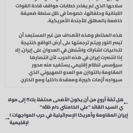
سلاحها الذي لم يغادر خطابات مواقف قادة القوات
اللبنانية وحلفائها، خصوصاً في ظل سلطة ضعيفة
خاضعة بالمطلق للأجندة الأمريكية.
هذه المخاطر وهذه الأهداف من غير المستبعد أن
تبصر النور ويتم ترجمتها على أرض الواقع كنتيجة
لتداعيات اشتراك واشنطن في العدوان على إيران، إلا
إذا انتصرت إيران في هذه الحرب، لأن انتصارها
سيؤسس لنظام إقليمي يستفيد منه محور
المقاومة بالتوازن مع العدو الصهيوني الذي
سيواجه أزمات كبيرة ومعقدة داخلياً ومع الخارج.
هل ثمّةَ أروعَ من أن يكونَ الأضحى محتفلاً بك؟! إلى مولا
ي السيد القائد “علي الخامنئي دام ظلُّه”
إيران المقاومة وأمريكا الإسرائيلية في حرب المواجهات ا
لإقليمية