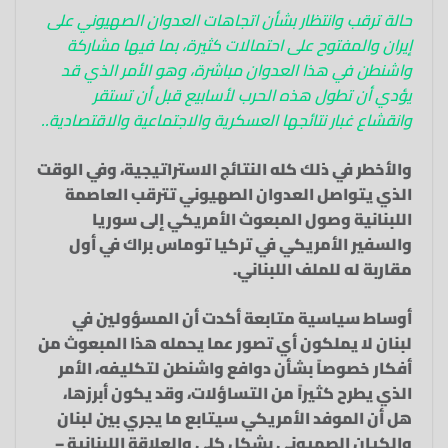
حالة ترقب وانتظار بشأن اتجاهات العدوان الصهيوني على
إيران والمفتوح على احتمالات كثيرة، بما فيها مشاركة
واشنطن في هذا العدوان مباشرة، وهو الأمر الذي قد
يؤدي أن تطول هذه الحرب لأسابيع قبل أن تستقر
وانقشاع غبار نتائجها العسكرية والاجتماعية والاقتصادية..
والأخطر في ذلك كله النتائج الاستراتيجية، وفي الوقت
الذي يتواصل العدوان الصهيوني تترقب العاصمة
اللبنانية وصول المبعوث الأمريكي إلى سوريا
والسفير الأمريكي في تركيا توماس براك في أول
مقاربة له للملف اللبناني.
أوساط سياسية متابعة أكدت أن المسؤولين في
لبنان لا يملكون أي تصور عما يحمله هذا المبعوث من
أفكار خصوصاً بشأن دوافع واشنطن لتكليفه، الأمر
الذي يطرح كثيراً من التساؤلات، وقد يكون أبرزها،
هل أن الموفد الأمريكي سيتابع ما يجري بين لبنان
والكيان الصهيوني بشكل كلي والعلاقة اللبنانية –