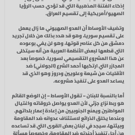
إذكاء الفتنة المذهبية التي قد تؤدي حسب الرؤيا
الصهيو/أمريكية إلى تقسيم العراق.
وتضيف الأوساط أن العدو الصهيوني ما زال يعمل
على تقسيم سوريا، وهو قد هدد بذلك من خلال تجريد
دمشق من كل عناصر قوتها، وهو لن يفي بوعوده
التي قطعها لبعض الأنظمة العربية من أنه سيتخلى
عن هذا المشروع التقسيمي لسوريا، خصوصاً بعد
المجازر التي ارتكبها أحمد الشرع (الجولاني) ضد
الأقليات من شيعة وعلويين ودروز وهو الذي قد
يساعد العدو على تنفيذ مشروعه.
أما بالنسبة للبنان – تقول الأوساط – إن الوضع القائم
هو ربط نزاع جزئي لأن العدو يواصل خروقاته واغتيال
المواطنين ويمنع الجنوبيين من إعادة إعمار بلداتهم.
وعندما يخلق الذرائع لاستئناف عدوانه ضد المقاومة
وبيئتها، سيجد في لبنان بعض القوى التي قد تساعده
من أجل تنفيذ أجندته ضد المقاومة، وخصوصاً مسألة