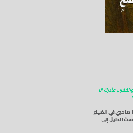
فقراءِ فأدركَ انّا
.
يا صاحبي في الضياعِ
عتَ الدليلَ إلى