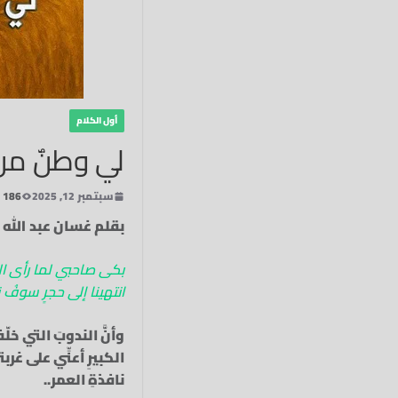
أول الكلام
لي وطنٌ من
سبتمبر 12, 2025
186 Views
بقلم غسان عبد الله
بكى صاحبي لما رأى الوطن
انتهينا إلى حجرٍ سوفُ نح
وأنَّ الندوبَ التي خ
الكبيرِ أعنِّي على غر
نافذةِ العمر..