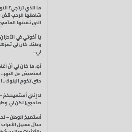
ما الذي ترتجي؟ النواف
شاطئها الرحبِ قصَّ ا
التي ثقّبتها المآسي..
يا أخوتي في الأحزانِ 
وطناً.. كان لي ثمرُه
لي..
آهِ، ما كان لي أنْ أغاد
استعيضَ عن النهرِ.. م
حتى تخومِ البنوكِ.. ا
لا إنني أستميحكمُ – ل
صاحبي) لكن لي وطنٌ من
أستميحُ الوطنَ – لحظ
حبالَ غسيلِ الأعرابِ 
بالثرثراتِ وبالدهشةِ 