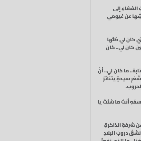
ِ الفضاءِ إلى
ياشِها عن غيومي
تي كان لي ظلُّها
نين كان لي.. كان
بةِ.. ما كان لي.. أنْ
ْرِ سيدةٍ يتناثرُ
لحروبِ.
ّهِ أنتَ ما شئتَ يا
ن شرفةِ الذاكرةِ
شقُ دروبَ البلادِ
ضنا.. ما الذي نفعلُ