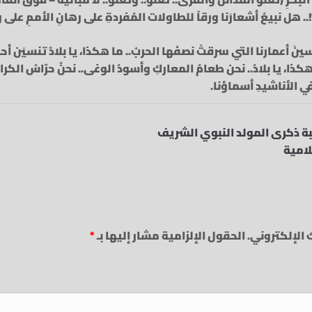
!.. هل نبيعُ أشعارَنا ورقاً للطاولات المُفردةِ على رهانِ الأممِ على ر
نسينَ أعمارنا التي سرقتْ نصفَها الحربُ.. ما هكذا، يا بلادُ تنسيَن أحز
هكذا، يا بلادُ.. نحن طعامُ المعاركِ وأسودُ الوغى.. نحنُ حرّاسُ الكرامة
في الأناشيدِ أسماؤنا.
ة ذكرى المولد النبوي الشريف
لامية
 الإلكتروني.
الحقول الإلزامية مشار إليها بـ
*