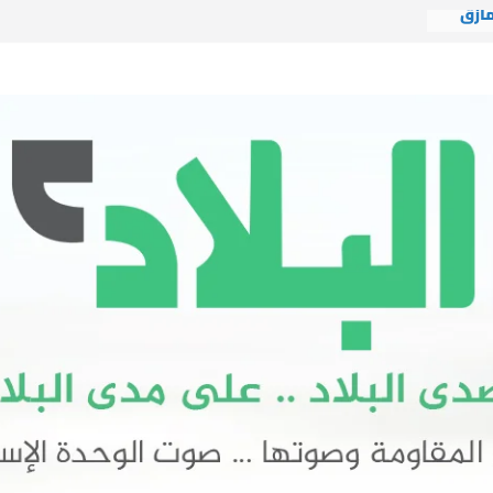
مأزق
ادة
لشيخ
ل، يتضح
ولايات