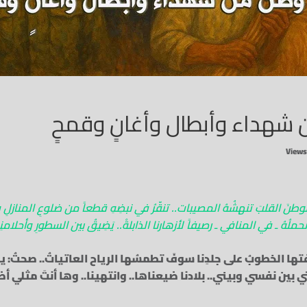
 شهداء وأبطال وأغانٍ وقمحٍ
َ القلبَ تنهشُهُ المصيبات.. تنقّرُ في نبضِهِ قطعاً من ضلوعِ المنازلِ وال
ملُهُ ـ في المنافي ـ رصيفاً لأزهارنا الذابلةْ.. يَضِيقُ بين السطورِ وأحلامنِا
لّفتها الخطوبُ على جلدِنا سوفَ تطمسُها الرياح العاتياتُ.. صحتُ: 
بتي بين نفسي وبيني.. بلادنا ضيعناها.. وانتهينا.. وها أنتَ مثلي أض