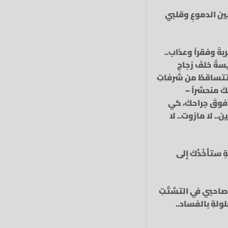
بين الدموعِ وقلبي
بةً وفقراً وعذاب..
سةُ خلفَ زجاجِ
ةٌ تتساقطُ من شرفاتِ
كَ منحشراً –
ُ فوقَ جراحكَ، كي
.. لا مازوت.. لا
ٍ ستأخُذُكَ إلى
 يا صاحبي في التشتّتِ
لولةِ بالفساد..