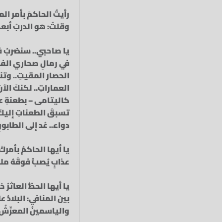
رأيتُ الحاكمَ بأمر ال
وقلتُ: هو الدربُ أبع
يا صاحبي.. سنضربُ في 
في رمالِ صحاري الفساد
الحصار المقيتِ.. وتنأ
العماراتِ.. لكنكَ الآ
كاليتامى – بطعنةِ عمل
تسبقَ الطعناتِ إليكَ،
دواء.. عُد إلى الطابورِ
يا أيها الحاكمُ بأمركَ
عذابٍ يُصبُّ فوقَهُ م
يا أيها الحظُّ العاثرُ 
بين المنافي: البلادُ 
والياسمينُ المعرِّشُ 