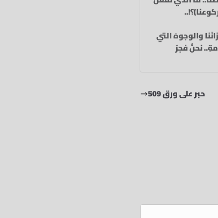
كوعنا)؟!..
انَنا والوجوهَ التي
ِ.. نحنُ فجرُ
حبر على ورق 509