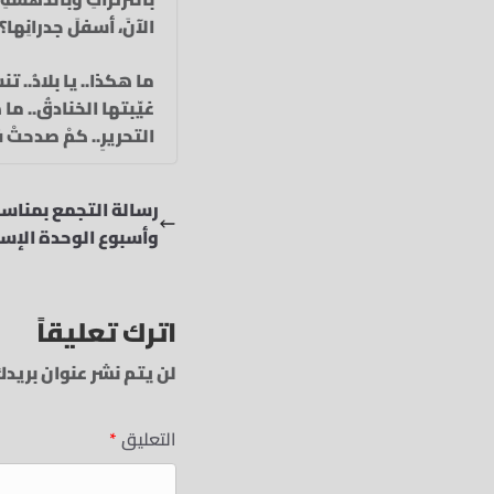
الآنَ، أسفلَ جدرانِها؟
ما هكذا.. يا بلادُ.. ت
غيّبتها الخنادقُ.. ما 
التحريرِ.. كمْ صدحتْ 
رسالة التجمع بمناسب
وأسبوع الوحدة الإس
اترك تعليقاً
لن يتم نشر عنوان بريدك
التعليق
*