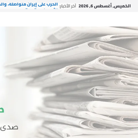
Ski
الخميس, أغسطس 6, 2026
آخر الأخبار:
الحرب على إيران متواصلة، وال
t
الأمريكي يتعمق
conten
وفد من التجمع يزور حزب السع
التركي في إسطنبول
وفد من التجمع يزور آية الله ا
محسن الآراكي في مدينة قم
بينما تُغيّر إيران الوعي بالفع
فشل إسرائيل
اتفاقية التعاون النووي بين ال
المتحدة والمملكة العربية
السعودية.. الفرص والمخاطر
والتوصيات السياسية