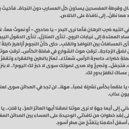
مالِ وقرطةَ المفسدين يسدّونَ كلَّ المساربِ دونَ النجاة.. فآخيتُ 
د مما نظنُ.. إلى نافذة على الخلاص.
التيهِ ضربَ الرهانِ فأما نرى البحرَ – يا صاحبي – أو نموتُ معاً، غر
ِ الممتدةِ إلى غيابات الروح.. تنأى المنازلُ.. تنأى الحقولُ اليبي
ى المسافاتُ بين النوافذِ والقلبِ.. حتى كأنَّ النجومَ أزاهيرُ ذابل
ن لصْقَ الزجاجةِ.. ترقبُ موتَ الشوارعِ في فضلةِ الكأسِ.. ترقبُ موتَ
ةٍ خضراءَ، حاسرةَ الرأسِ، شعثاءَ.. تعثرُ بالطيِن والفقراءِ وتقفز
 فتجفلُ.. وتصرخُ ولا صدى لصوتِك سوى لا خبزَ لكَ اليوم؟.. لا بنزين
 عساكَ تظفرُ بدورٍ لكَ.
 يا علقماً بكأسِ نشربُهُ غصباً.. مهلاً.. لن تجدَ في المدائنِ سوى لعنة
ليون عذاب.
خذني إلى أيما جهةٍ لا نرى موتَنا لصَقنا أيها العاثرُ المرُّ.. يا قلبُ..
على بُعْدِ خطواتٍ من نافذتي الوحيدةِ على المساءِ بين المدائن المغ
أسفلَ أحلامِنا يتفتَّحُ من مطرٍ أسودٍ.