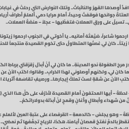
ذُ أوصدَها القهرُ والنائباتُ.. وتلكَ النوارسُ التي رحلتْ في غيابات
لعتاةُ جوانحَها فوقفتُ وحيداً، أمامَ مرايا دمي ألملمُ أطرافَ أر
 تسيلُ على ورقِ العملاتِ فتغطِّيها – عجِلاً – منصّةُ العملات..
ارحموا شاعراً، ضيَّعَتْهُ أمانيه.. يا أخوتي في الجنوبِ ارحموا زيتون
ا زيتاً.. كان لي غصنُها المتطاولُ حتى تخومِ القصيدةِ منتجعاً للح
رَ مرجَ الطفولةِ نحو المدينةِ.. ما كان لي أنْ أبدّلَ زقزقتي برباطِ الكتا
ا كان لي، ولكنهم أوصلوني لهذا الخرابِ.. وقالوا: اكتبِ الآنَ عن شَع
كتبِ الآنَ عن شقةٍ لستَ تملكُ إيجارها.. ورصيفٍ تقاسَمَهُ أثرياءُ ا
حظةً – أيها المحتفونَ أمامَ القصيدة لأذرُفَ على كلِّ هذا الذي (سم
 شهداء وأبطالٍ وأغانٍ وقمحٍ لنْ أبدّلَهُ بدولاراتكمْ..
ةً – وهو يجلسُ – كالدمعةِ – القرفصاءَ على عتبةِ العين لألملم ع
تقطرُ بالدمِّ نفتحُ قمصانَ أيامنا، هكذا، للرياحِ تجفّفها ثم نمضي.. ن
البكرِ (تعلو المدائن والقرى.. تعلو.. وتعلو.. لا مباليةً – فوق أنقا