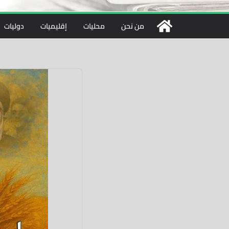
من نحن
محليات
إقليميات
دوليات