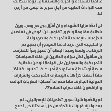
عالمياً للسيادةِ والحريةِ والاستقلال.. يوماً تتكاتفُ
فيه الإراداتُ الطيبةُ من أجلِ تحرير ما تبقى من أرضٍ
لنا.
لن أعدِّدَ مزايا الشهداءِ ولن أفرِّق بينَ دمٍ ودم.. وبينَ
بندقيةٍ مقاومة وأخرى تقاوم.. لن أغوصَ في تفاصيلِ
الخزعبلات الإعلاميةِ الأمريكيةِ والصهيونيةِ
والخليجيةِ التي تريدُ لدمِنا المهدورِ أن يصبحَ دمَ
الإرهاب.. ولمقاومتِنا البطلةِ أن تصبحَ رمزاً للتطرُّف..
بل سأقولُ لكلِّ هؤلاءِ الدائرينَ في فلك السياساتِ
الأمريكيةِ والمعوِّلين على قيامةِ الوطن ببندقية
فرديةٍ أو شاحنةٍ مستهلكةٍ أمريكية.. تعالوا.. فلننظرْ
ماذا أعطتنا كلُّ هذه الإيعازات الأمريكيةُ والقرارات
الدوليةُ الجائرة.. ماذا قدّم لنا أصحابُ النظرياتِ البائدة
والراكضون خلف سراب السلام؟؟.
لم يقدِّموا شيئاً سوى تطميناتٍ للإسرائيلي.. لم
يعطونا إلا قرارات بالتجرُّد من كل أسلحتنا كي نصبحَ