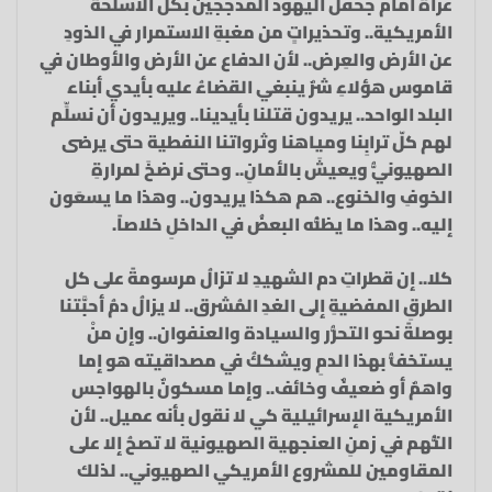
عراةً أمام جحفل اليهود المدججين بكل الأسلحة
الأمريكية.. وتحذيراتٍ من مغبةِ الاستمرار في الذودِ
عن الأرض والعِرض.. لأن الدفاع عن الأرض والأوطان في
قاموس هؤلاءِ شرٌ ينبغي القضاءُ عليه بأيدي أبناء
البلد الواحد.. يريدون قتلنا بأيدينا.. ويريدون أن نسلِّم
لهم كلّ ترابِنا ومياهنا وثرواتنا النفطية حتى يرضى
الصهيونيُّ ويعيشَ بالأمانِ.. وحتى نرضخَ لمرارةِ
الخوفِ والخنوع.. هم هكذا يريدون.. وهذا ما يسعَون
إليه.. وهذا ما يظنُّه البعضُ في الداخلِ خلاصاً.
كلا.. إن قطراتِ دم الشهيدِ لا تزالُ مرسومةً على كل
الطرقِ المفضيةِ إلى الغدِ المُشرق.. لا يزالُ دمُ أحبَّتنا
بوصلةً نحو التحرُّر والسيادة والعنفوان.. وإن منْ
يستخفُّ بهذا الدمِ ويشككُ في مصداقيته هو إما
واهمٌ أو ضعيفٌ وخائف.. وإما مسكونٌ بالهواجس
الأمريكية الإسرائيلية كي لا نقول بأنه عميل.. لأن
التُّهم في زمنِ العنجهية الصهيونية لا تصحُ إلا على
المقاومين للمشروع الأمريكي الصهيوني.. لذلك