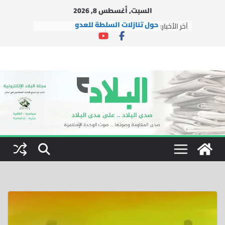
Ski
السبت, أغسطس 8, 2026
t
آخر الأخبار:
حول تنازلات السلطة للعدو
conten
التجمع وحركة الأمة مستمران بالعمل
الإغاثي في ظل العدوان
التجمع يشارك في إطلاق مبادرة
“لبنانيون ضد التطبيع”
دار الشيخ جبري القرآنية تطلق شعار
دورتها الصيفية العاشرة: “بالقرآن
نبني جيل النصر والتمكين”
التجمع يستقبل وفداً من العتبة
الرضوية المقدسة