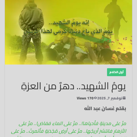
أول الكلام
يومُ الشهيد.. دهرٌ من العزةِ
نوفمبر 7, 2025
170 Views
بقلم غسان عبد الله
مرَّ على مدينةٍ‏ فأحياها!..‏ مرَّ على الماءِ ففاض!‏.. مرَّ على
الأزهارِ فانتشرَ أريجُها..‏ مرَّ على أرضٍ مُجْدَبَةٍ‏ فأثمرتْ‏.. مرَّ على