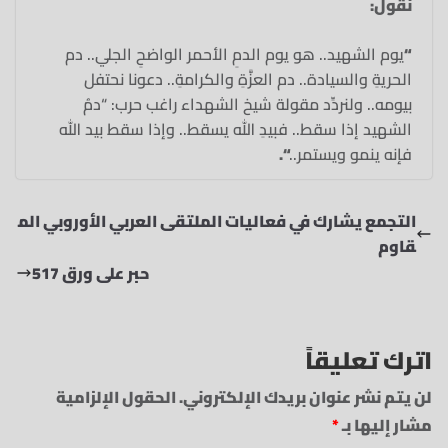
نقول:
“
يوم الشهيد.. هو يوم الدمِ الأحمر الواضحِ الجلي.. دم
الحريةِ والسيادة.. دم العزَّةِ والكرامةِ.. دعونا نحتفل
بيومه.. ولنردِّد مقولة شيخ الشهداء راغب حرب: “دمُ
الشهيد إذا سقط.. فبيدِ الله يسقط.. وإذا سقط بيد الله
فإنه ينمو ويستمر..
“.
التجمع يشارك في فعاليات الملتقى العربي الأوروبي الم
قاوم
حبر على ورق 517
اترك تعليقاً
لن يتم نشر عنوان بريدك الإلكتروني.
الحقول الإلزامية
مشار إليها بـ
*