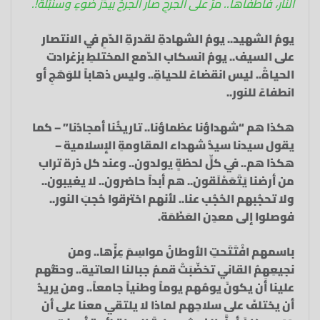
النار، فأطفأها.. مرَّ على الجرحِ‏ صار الجرحُ بيدَرَ ضوءٍ‏ وسنبُلَةْ!.‏
يومُ الشهيد.. يومُ الشهادةِ لقدرةِ الدّمِ في الانتصار
على السيف.. يومُ انسكاب الدّمع المختلطِ بزغرادت
الحياةْ.. ليس انقضاءً للحياةِ.. وليس ذهاباً للوَهَجِ أو
انطفاءً للنور..
هكذا هم “شهداؤنا عظماؤنا.. تاريخُنا أمجادُنا” – كما
يقول سيدنا سيدُّ شهداء المقاومةِ الإسلامية –
هكذا هم.. في كلِّ لحظةٍ يولدون.. وعند كل ذرة تراب
من أرضنا يَتَعَمْلَقون.. هم أبداً حاضرون.. لا يغيبون..
ولا تحجُبهم الحُجُب عنا.. لأنهم اخترقوا حُجبَ النور..
فوصلوا إلى معدِن العَظَمَة.
باسمهم افْتَتَحتِ الأوطانُ مواسِمَ عِزِّها.. ومن
نجيعِهِمُ القاني تخضّبَتْ قممُ جبالنا العاتية.. وحقُّهم
علينا أن يكونَ يومُهم يوماً وطنياً جامعاً.. ومن يريدُ
أن يختلفَ على سلاحِهم لماذا لا يلتقي معنا على أن