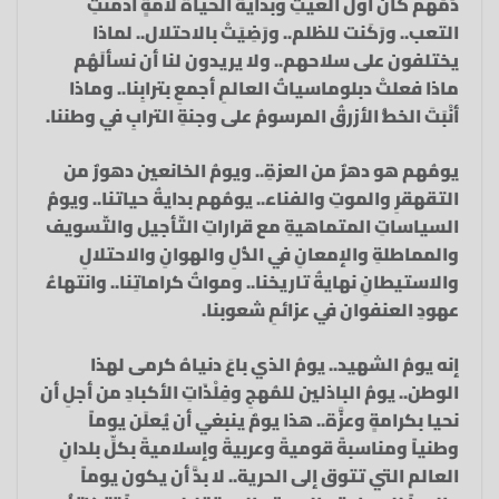
دَمَهم كانَ أولَّ الغيثِ وبدايةَ الحياة لأمةٍ أدمنتِ
التعب.. ورَكَنت للظلم.. ورَضِيَتْ بالاحتلال.. لماذا
يختلفون على سلاحهم.. ولا يريدون لنا أن نسألَهُم
ماذا فعلتْ دبلوماسياتُ العالمِ أجمعِ بترابِنا.. وماذا
أنْبَتَ الخطُّ الأزرقُ المرسومُ على وجنةِ الترابِ في وطننا.
يومُهم هو دهرٌ من العزةِ.. ويومُ الخانعين دهورٌ من
التقهقرِ والموتِ والفناء.. يومُهم بدايةُ حياتنا.. ويومُ
السياساتِ المتماهيةِ مع قراراتِ التّأجيل والتّسويف
والمماطلةِ والإمعانِ في الذُّلِ والهوانِ والاحتلالِ
والاستيطانِ نهايةُ تاريخنا.. ومواتُ كراماتِنا.. وانتهاءُ
عهودِ العنفوان في عزائمِ شعوبنا.
إنه يومُ الشهيد.. يومُ الذي باعَ دنياهُ كرمى لهذا
الوطن.. يومُ الباذلين للمُهجِ وفِلْذَاتِ الأكبادِ من أجلِ أن
نحيا بكرامةٍ وعزَّة.. هذا يومٌ ينبغي أن يُعلَن يوماً
وطنياً ومناسبةً قوميةً وعربيةً وإسلاميةً بكلِّ بلدانِ
العالم التي تتوق إلى الحرية.. لا بدَّ أن يكون يوماً