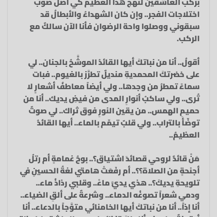
بركب العاشقين لنهج هذا العظيم كي أصلَ صوب
اختلاجات الفجر.. وإن كان الشهداءُ والأبطالُ قد
سبقوني ووصلوا واحة الرضوان فأنا الآن سالكٌ مع
الركب.
أقولُ.. أنا من نباتكَ أيها القائدُ الموشَّحُ بالجنان.. لي
على خضرتكَ المحمديةِ منديلٌ تطرَّز بالغيوم.. فبات
سماءً تمطرُ من وجدها.. ولي أيضاً معاطفُ أشعارٍ لا
تُرى.. ولي ساكبُ أنوارِ المدى من فيضِ يديك.. أنا من
حميمِ الهمس.. من يقين النورِ فوق ثراك.. لي صوتٌ
توضّأ بالتراب.. ولي قلبٌ تيمّم بالماء.. أيها القائدُ
العظيمُ..
مَنْ قائدٌ لروحي قصائدَ اشتياق؟.. بوحُ غمامةٍ أم رتلُ
أجنحةٍ من الصلاة؟؟.. أم رفَعَتْ هامتي لغةُ الحسينِ في
تلويحةِ يديكَ؟.. هذي يديَّ ماءْ.. وقلبي رذاذُ ماء..
ودمي شعراً تصوغُه الدماء.. وشرعةٌ على ألقِ الضياء..
أنا إذاً.. أنا من نباتكَ أيها الخامنائي متوَّجاً بالدعاء.. أنا