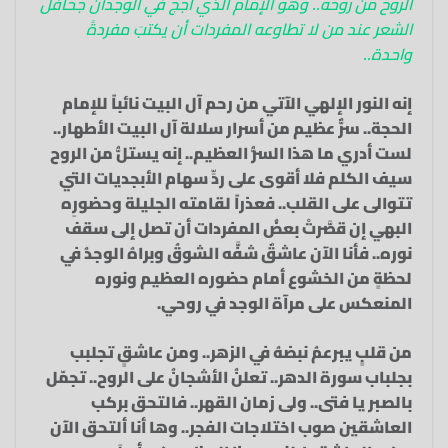
الروح من روحه.. وهو الإمام الذي أجج في الوجدان جحافل
الشعر عند من لا تطاوعه المفردات أن يكتبَ مفردةً
واحدة..
إنه النور الإلهي الآتي من رحم آل البيت نائباً للإمام
الحجة.. سرٌّ عظيم من أسرار سلالة آل البيت الأطهار..
لست أدري ما هذا السرُّ العظيم.. إنه يستلُّ من الروح
سيف الكلم فلا أقوى على ردِّ سهام الأبجديات التي
تتوالى على القلب.. فعذراً لقامته الجليلة وحضورِه
البهي إن قصَّرتْ بعضُ المفردات أن تصل إلى سقف
نوره.. فأنا الآن عاشقٌ شفَّه الشوقُ وبراهُ الوجدُ في
لحظةٍ من الخشوع أمام حضوره العظيم ونوره
المنعكس على مرآة الوجد في روحي.
من قلبٍ يبرعمُ نبضهُ في الزهر.. ومن عاشقٍ تجلبب
بجلباب سورة الدهر.. تعلنُ الأشجانُ على الروح.. تجمّل
بالصبر يا فتى.. ولى زمان القهر.. فالتحق بركب
العاشقين صوب اختلاجات الفجر.. وها أنا ألتحق الآن