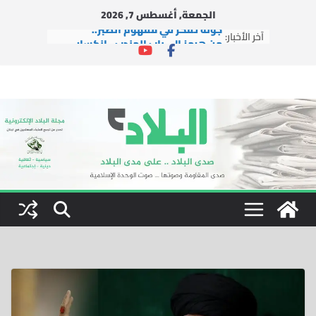
Ski
الجمعة, أغسطس 7, 2026
t
جولةُ تفكُّر في مفهوم الصبر..
آخر الأخبار:
conten
من هرمز إلى باب المندب.. انكسار
رهانات ترامب العسكرية أمام تهديد
المقاومة
حزب الله يبادر ورد ممجوج لنواف سلام
السلطة تهرب إلى الأمام وإسرائيل لن
تنسحب
رجلُ المقاومة
الزمن يسرقنا.. ولا مكان لوجودِ (الآن)!