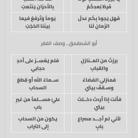
فَرطُ بُعدِكُمُ
بِالأَحزانِ يَنتَعِبُ
فَهَل يَجودُ بِكُم عَدلُ
يَوماً وَتُرفَعُ فيما
الزَمانِ لَنا
بَينَنا الحُجُبُ
أبو الشمقمق ـ وصف الفقر
برزتُ من المــنازلِ
فلم يَعْسِــرْ على أحدٍ
والقبابِ
حجابي
فمنزلي الفضاءُ
ســماءُ الله أو قِطَعُ
وسـقفُ بيتي
السحاب
فأنت إذا أردتَ دخــلتَ
عليَّ مســـلماً من غيرِ
بيتي
بابِ
لأني لم أجـــد مصراعَ
يكون من السحابِ
بابٍ
إلى التراب