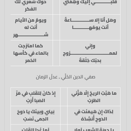
قلبـــــــــــــي إليك وهِمِّتي
حوك شعري لك
الفكر
وهل أنا إلا ســـــــــــــــاعةٌ
ويومٌ من الأيام
أنت يومُهـــــــــــــا
أنت له
شــــــــــــــــــــــهر
وإني
كما امتزجت
لممـــــــــــــــــــــــــــــــــزوج
بالماء في كأسها
بحبّك خِلْقةً
الخمر
صفي الدين الحُلِّي ـ عدلُ الزمان
ما هَبَّتِ الريحُ إِلّا هَزَّني
إِذ كانَ لِلقَلبِ في مَرِّ
الطَرَبُ
الصَبا أَرَبُ
لِذاكَ إِن هَيمَنَت في
بَيني وَبينَكَ يا دَوحَ
الدَوحِ أُنشِدُهُ
الحِمى نَسَبُ
يا جيرَةَ الشِعبِ لَولا
لَما غَدا القَلبُ