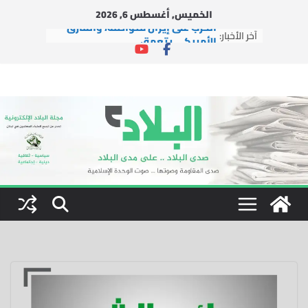
Ski
الخميس, أغسطس 6, 2026
t
الحرب على إيران متواصلة، والمأزق
آخر الأخبار:
conten
الأمريكي يتعمق
وفد من التجمع يزور حزب السعادة
التركي في إسطنبول
وفد من التجمع يزور آية الله الشيخ
محسن الآراكي في مدينة قم
بينما تُغيّر إيران الوعي بالفعل، يتضح
فشل إسرائيل
اتفاقية التعاون النووي بين الولايات
المتحدة والمملكة العربية
السعودية.. الفرص والمخاطر
والتوصيات السياسية