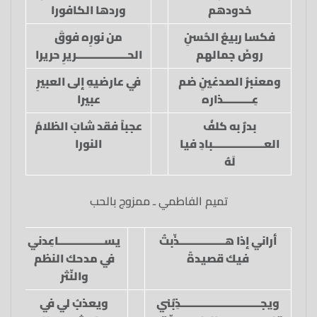
خدودهم
وردها الكافورا
فكسا ربيعُ الحُسنِ
من نورِه فوقَ
روضَ جمالهم
الحــــــــــــــــــريرِ حريرا
ومعنبرُ الصدغينِ ضم
في عارضيهِ إلى العبيرِ
عِــــــــــذاره
عبيرا
بدرٌ به كلفُ
عجباً فقد شابَ الظلامُ
العــــــــــــــــــبادِ فيا
النورا
لَهُ
تميم الفاطمي ـ ممزوج بالحب
أراني إذا هــــــــــــــــذّبتُ
يســــــــــــــــاعِدني
فيك قصيدةً
في مدحك النظم
والنّثر
ويجــــــــــــــــــــــــــــذِبُني
ويعذبُ لي في