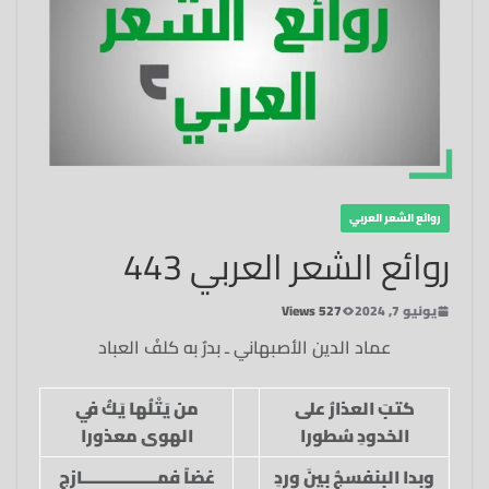
روائع الشعر العربي
روائع الشعر العربي 443
يونيو 7, 2024
527 Views
عماد الدين الأصبهاني ـ بدرٌ به كلفُ العباد
كتبَ العذارُ على
من يَتْلُها يَكُ في
الخدودِ سُطورا
الهوى معذورا
وبدا البنفسجُ بينَ وردِ
غضاً فمـــــــــــــــــازج