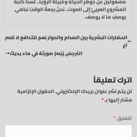
مشغولين عن جوهرِ الحياةِ وخبيئة الرؤيا.. لسنا كتَبةَ
المشروعِ العربيِّ إلى الموت.. نحنُ بجعةُ الوقتِ نباهي
بوصفِ ما لا يوصف.
الحضارات البشرية بين الصدام والحوار نعم للتدافع لا للصر
اع
النَرجسُ يُبْصرُ صورتَهُ‏ في ماء يديكْ
اترك تعليقاً
لن يتم نشر عنوان بريدك الإلكتروني.
الحقول الإلزامية
مشار إليها بـ
*
التعليق
*