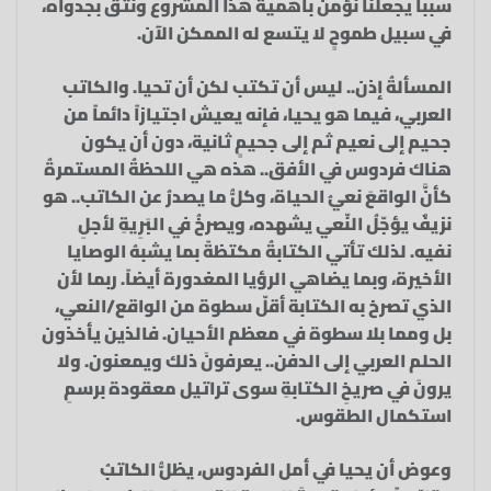
سبباً يجعلنا نؤمن بأهمية هذا المشروع ونثق بجدواه،
في سبيل طموحٍ لا يتسع له الممكن الآن.
المسألةُ إذن.. ليس أن تكتب لكن أن تحيا. والكاتب
العربي، فيما هو يحيا، فإنه يعيش اجتيازاً دائماً من
جحيم إلى نعيم ثم إلى جحيمٍ ثانية، دون أن يكون
هناك فردوس في الأفق.. هذه هي اللحظةُ المستمرةُ
كأنَّ الواقعَ نعيُ الحياة، وكلُّ ما يصدرُ عن الكاتب.. هو
نزيفٌ يؤجّلُ النّعي يشهده، ويصرخُ في البَرِيةِ لأجلِ
نفيه. لذلك تأتي الكتابةُ مكتظةً بما يشبهُ الوصايا
الأخيرة، وبما يضاهي الرؤيا المغدورة أيضاً. ربما لأن
الذي تصرخ به الكتابة أقلّ سطوة من الواقع/النعي،
بل ومما بلا سطوة في معظم الأحيان. فالذين يأخذون
الحلم العربي إلى الدفن.. يعرفونَ ذلك ويمعنون. ولا
يرونَ في صريخِ الكتابةِ سوى تراتيل معقودة برسمِ
استكمال الطقوس.
وعوض أن يحيا في أمل الفردوس، يظلُّ الكاتبُ