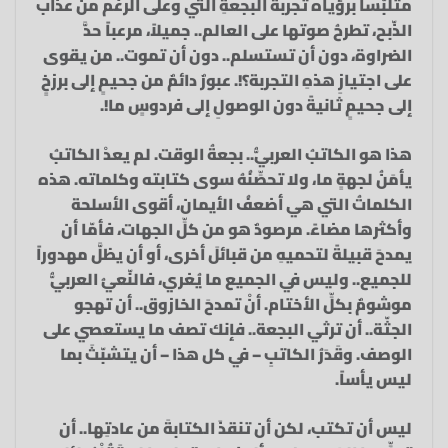
متلبّساً برؤياه تجربةَ البجعةِ التي وعلى الرغم من عذاب
الذّبح، تطرحُ صوتها على العالم.. جميلاً، مرعباً حدَّ
الضراوة، دون أن تستسلم.. دون أن تموت.. من يقوى
على اجتيازِ هذهِ التجربة؟!. عبورٌ دائمٌ من جحيمٍ إلى برزخٍ
إلى جحيمٍ ثانيةً دون الوصولِ إلى فردوسٍ ما!.
هذا هو الكاتبُ العربيُّ.. بجعةُ الوقت. لم يعدْ الكاتبُ
يأمَنُ لجهةٍ ما، ولا تحصِّنُهُ سوى كتابته وكلماته. هذه
الكلماتُ التي هي أضعفُ الأيمان، أقوى الأسلحة
وأكثرها مضاءً. مرصودٌ هو من كلِّ الجهات، فأمّا أن
يمدحَ قبيلةً لتحميهِ من قبائلَ أخرى، أو أن يظلَّ مهدوراً
للجميع.. وليس في الجميع ما يُغري، فالنّعيُ العربيُّ
موشومٌ بكلِّ الأختام. أنْ تمدحَ الخازوق.. أن تهجو
الجثّة.. أن ترثي البجعة.. فإنك تصف ما يستعصي على
الوصف. وقَدَرُ الكاتبِ – في كل هذا – أن يتشبّثَ بما
ليس يأساً.
ليس أن تكتب، لكن أن تنقذَ الكتابةَ من عادتِها.. أن