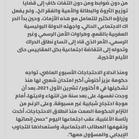
من دون ضوابط ومن دون التفات كافٍ إلى قضايا
توزيع الثروة والبطالة والأمية والفقر الخ.. ولم يفعل
وزراؤه الكثير للتعامل مع هذه الأزمات. وحين بدأ الحر
اك الاجتماعي الحالي، واجهته الدولة البوليسية
المغربية بالقمع، وهراوات الأمن الرسمي وغير
الرسمي، الأمر الذي قاد إلى اتساع نطاق الحراك
وتحوله إلى انتفاضة اجتماعية بكل المقاييس حتى
الأيام الأخيرة.
ومنذ اندلاع الاحتجاجات الأسبوع الماضي، تواجه
حكومة عزيز أخنوش أكبر امتحان شعبي لها منذ
تشكيلها في 8 أكتوبر/ تشرين الأول 2021، بعد أن
وجدت نفسها، على بعد سنة من انتهاء ولايتها، أمام
موجة احتجاج شبابية غير مسبوقة. وعلى الرغم من
التزام الحكومة الصمت منذ انطلاق الاحتجاجات، أكدت
رئاسة الأغلبية، عقب اجتماعها اليوم “حسن إنصاتِها
وتفهمَها المطالب الاجتماعية، واستعدادَها للتجاوب
الإيجابي والمسؤول معها”.