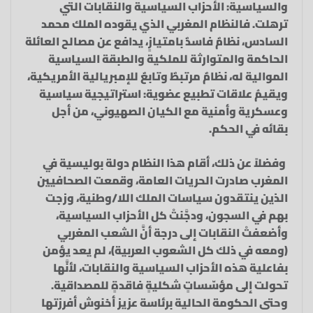
والسياسية: الأحزاب السياسية والنقابات التي
ترهلت. فالنظام المغربي الذي يقوده الملك محمد
السادس، نظامٌ فاسدٌ بامتيازٍ، يدافع عن مصالح العائلة
الحاكمة والمتوارثة للملكية والطبقة السياسية
الموالية له، نظامٌ مرتبطٌ وتابعٌ للإمبريالية الأمريكية،
ويقيمُ علاقات تطبيع عضوية: استراتيجية سياسية
وعسكرية وأمنية مع الكيان الصهيوني، من أجل
بقائه في الحكم.
وفضلاً عن ذلك، أقام هذا النظام دولة بوليسية في
المغرب صادرت الحريات العامة، وقمعت الصحافيين
الذين ينتقدون سياسات الملك اللا/وطنية، وزجت
بهم في السجون، ودجَّنتْ كل الأحزاب السياسية،
وأضعفتْ النقابات إلى درجة أنَّ الشعب المغربي
(ومعه في ذلك كل الشعوب العربية)، لم يعد يؤمن
بفاعلية هذه الأحزاب السياسية والنقابات، لأنَّها
تحولت إلى مؤسّساتٍ شكليةٍ فاقدةٍ للمصداقية.
وحتى الحكومة الحالية برئاسة عزيز أخنوش أفرزتها