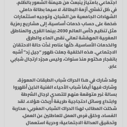
اجتماعي بامتياز ينبعث من هيمنة الشعور بالظلم،
في ظل تفشي أزمة البطالة، لا سيما بطالة حاملي
الشهادات الجامعية من الشبان، وتوجيه استثمارات
ضخمة على حساب خدمات أساسية، إلى مشاريع رمزية
مثل تنظيم كأس العالم 2030، بينما القرى والمناطق
المغربية المهمّشة تعاني نقص الماء والطرق
والخدمات الأساسية، كلّها عناصر غذّت حالة الاحتقان
الاجتماعي. هذه الخلفية جعلت ظهور “جيل زد” أشبه
بانفجار مكتوم منذ سنوات، وليس مجرّد ارتجال شبابي
عابر.
وقد شارك في هذا الحراك شباب الطبقات المعوزة،
وشارك فيها أيضاً شباب الأحياء الغنية الذين أظهروا
بسالة غير متوقعة منهم للتصدي لرجال الشرطة
وابتداع وسائل احتجاجية طريفة أربكت هؤلاء. لقد
شكلت المطالب لهذا الحراك الشباب المغربي: محاربة
الفساد، وخلق فرص العمل للعاطلين عن العمل،
وتحقيق العدالة الاجتماعية: وحرية استعمال