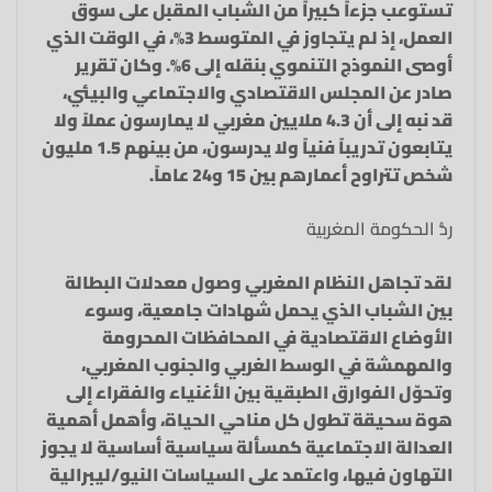
تستوعب جزءاً كبيراً من الشباب المقبل على سوق
العمل، إذ لم يتجاوز في المتوسط 3%، في الوقت الذي
أوصى النموذج التنموي بنقله إلى 6%. وكان تقرير
صادر عن المجلس الاقتصادي والاجتماعي والبيئي،
قد نبه إلى أن 4.3 ملايين مغربي لا يمارسون عملاً ولا
يتابعون تدريباً فنياً ولا يدرسون، من بينهم 1.5 مليون
شخص تتراوح أعمارهم بين 15 و24 عاماً.
ردُّ الحكومة المغربية
لقد تجاهل النظام المغربي وصول معدلات البطالة
بين الشباب الذي يحمل شهادات جامعية، وسوء
الأوضاع الاقتصادية في المحافظات المحرومة
والمهمشة في الوسط الغربي والجنوب المغربي،
وتحوّل الفوارق الطبقية بين الأغنياء والفقراء إلى
هوة سحيقة تطول كل مناحي الحياة، وأهمل أهمية
العدالة الاجتماعية كمسألة سياسية أساسية لا يجوز
التهاون فيها، واعتمد على السياسات النيو/ليبرالية