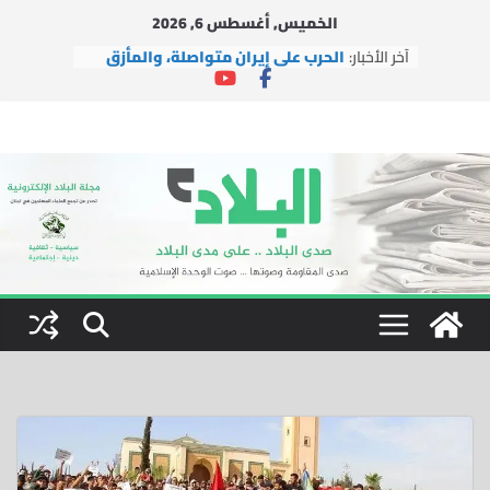
Ski
الخميس, أغسطس 6, 2026
t
آخر الأخبار:
الحرب على إيران متواصلة، والمأزق
conten
الأمريكي يتعمق
وفد من التجمع يزور حزب السعادة
التركي في إسطنبول
وفد من التجمع يزور آية الله الشيخ
محسن الآراكي في مدينة قم
بينما تُغيّر إيران الوعي بالفعل، يتضح
فشل إسرائيل
اتفاقية التعاون النووي بين الولايات
المتحدة والمملكة العربية
السعودية.. الفرص والمخاطر
والتوصيات السياسية