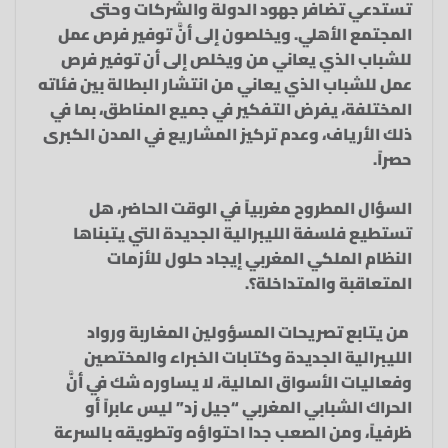
تستدعي تضافر جهود الدولة والشركات وحتى
المجتمع الأهلي. ويخلصون إلى أنَّ توفير فرص عمل
للشباب الذي يعاني من ويخلص إلى أن توفير فرص
عمل للشباب الذي يعاني من انتشار البطالة بين فئاته
المختلفة، يفرض التفكير في جميع المناطق، بما في
ذلك الأرياف، وعدم تركيز المشاريع في المدن الكبرى
حصراً.
السؤال المطروح مغربياً في الوقت الحاضر، هل
تستطيع فلسفة الليبرالية الجديدة التي يتبناها
النظام الملكي المغربي إيجاد حلول للأزمات
المتعاقبة والمتداخلة؟.
من يتابع تصريحات المسؤولين المغاربة ورواد
الليبرالية الجديدة وكتابات الخبراء والمختصين
وفعاليات الأسواق المالية، لا يساوره شك في أنَّ
الحراك الشبابي المغربي “جيل زد” ليس عابراً أو
ظرفياً، ومن الصعب جدا احتواؤه وتطويقه بالسرعة