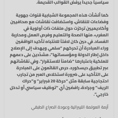
سياسياً جديداً يرفض القوالب القديمة.
كما أنشأت هذه المجموعة الشبابية قنوات جهوية
وفضاءات للنقاش، واستضافت نقاشات مع صحافيين
وأكاديميين تركزت حول ملفات ذات أولوية في
المغرب، منها الصحة والتعليم وفرص العمل ومحاربة
الفساد. في حين كان لافتاً للانتباه تأكيد الواقفين
وراء المبادرة أن تحركهم “سلمي ويهدف إلى الإصلاح
داخل إطار الدولة ومؤسساتها”، مشدِّدين على دعمهم
للملكية باعتبارها “ضامناً للاستقرار”. وفي نقاشاتهم
عبر تطبيق ديسكورد، حرص القائمون على المبادرة
على التأكيد على ضرورة استخلاص العبر من تجارب
احتجاجية سابقة مثل “حركة 20 فبراير” و”حراك
الريف” وجرادة، رافضين أي “توظيف سياسي أو تدخل
خارجي”.
أزمة العولمة الليبرالية وعودة الصراع الطبقي