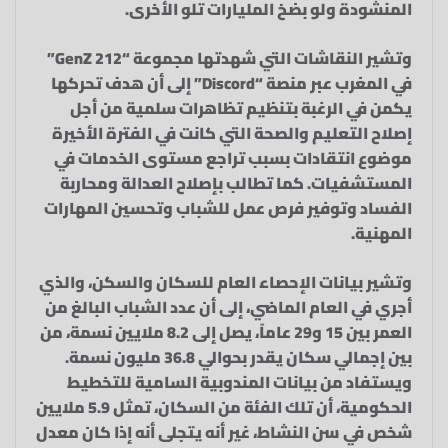
المنشودة ولو بضخ المليارات تلو الأخرى.
وتشير النقاشات التي شهدتها مجموعة “212 GenZ”
في المغرب عبر منصة “Discord” إلى أن هدف تحركها
يكمن في الرغبة بتنظيم تظاهرات سلمية من أجل
إصلاح التعليم والصحة التي كانت في الفترة الأخيرة
موضوع انتقادات بسبب تراجع مستوى الخدمات في
المستشفيات. كما تطالب بإصلاح العدالة ومحاربة
الفساد وتوفير فرص عمل للشباب وتحسين المهارات
المهنية.
وتشير بيانات الإحصاء العام للسكان والسكن، والذي
أجري في العام الماضي، إلى أن عدد الشباب البالغ من
العمر بين 15 و29 عاماً، يصل إلى 8.2 ملايين نسمة، من
بين إجمالي سكان يقدر بحوالي 36.8 مليون نسمة.
ويستفاد من بيانات المندوبية السامية للتخطيط
الحكومية، أن تلك الفئة من السكان، تمثل 5.9 ملايين
شخص في سن النشاط، غير أنه يتجلى أنه إذا كان معدل