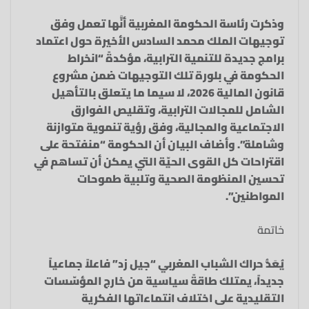
وذكرت رئاسة الحكومة المغربية أنَّها تعمل وفق
توجيهات الملك محمد السادس الأخيرة حول اعتماد
برامج جديدة للتنمية الترابية، مؤكدةً “انخراط
الحكومة في بلورة تلك التوجيهات ضمن مشروع
قانون المالية 2026، لا سيما ما يتعلق بالتأهيل
الشامل للمجالات الترابية، وتقليص الفوارق
الاجتماعية والمجالية، وفق رؤية تنموية متوازنة
وشاملة”. وأضاف البيان أن الحكومة “منفتحة على
اقتراحات كل القوى الحيّة التي يمكن أن تساهم في
تحسين المنظومة الصحية وتلبية طموحات
المواطنين”.
خاتمة
يُعَدُّ حراك الشباب المغربي “جيل زد” فاعلاً جماعياً
جديداً، يمتلك طاقةً سياسية من خارج المؤسّسات
التقليدية على اختلاف انتماءاتها الفكرية