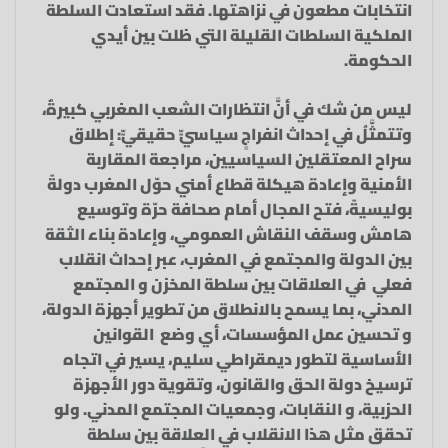
انتخابات مطعون في نزاهتها. فقد استعادت السلطة
الملكية السلطات القليلة التي ظلت بين أيدي
الحكومة.
ليس من شك في أنَّ انتظارات الشعب المغربي كبيرةٌ،
وتتمثَّلُ في إحداث انفراجٍ سياسيٍّ حقيقيٍّ: إطلاق
سراح المعتقلين السياسيين، مراجعة المقاربة
الأمنية وإعادة هيكلة قطاع أمني حوّل المغرب دولةً
بوليسيةً، فتح المجال أمام صحافة حرّة وتوسيع
هامش وسقف النقاش العمومي، وإعادة بناء الثقة
بين الدولة والمجتمع في المغرب، عبر إحداث انقلاب
فعلي في العلاقات بين سلطة المخزن و المجتمع
المدني، بما يسمح بالانطلاق من تطوير أجهزة الدولة،
و تحسين عمل المؤسسات، أي وضع القوانين
الأساسية لتطور ديمقراطي سليم، يسير في اتجاه
ترسيخ دولة الحق والقانون، وتقوية دور الأجهزة
الحزبية، و النقابات، وجمعيات المجتمع المدني. ولو
تحقق مثل هذا الانقلاب في العلاقة بين سلطة