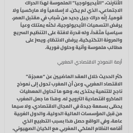
الأنترنت، “الأيديولوجيا” الملموسة لهذا الحراك
الاجتماعي، الذي لم يكن، لا إسلامياً ولا ماركسياً ولا
قومياً. إنَّه حراك جيل جديد من شباب في مقتبل العمر،
يرفض التسميات الأيديولوجية، لكنّه يمتلك وعياً
سياسياً متّقداً، وله قدرة لافتة على التنظيم السريع
والمرونة التكتيكية، يرفض الانتظار، ويصرّ على
مطالب ملموسة وآنية وحلول فورية.
أزمة النموذج الاقتصادي المغربي
كثر الحديث خلال العقد الماضيين عن “معجزة”
الاقتصاد المغربي، وعن أن المغرب تحول إلى نموذج
ناجح للتنمية يحتذى به، وهو ما تحاول المعطيات
الماكرو اقتصادية الترويج له. وهذا ما جعل المغرب
يحظى بسمعة جيدة في المجال الاقتصادي، ولا سيما
من قبل المؤسسات المالية الدولية، والدول الغربية
عامة، وفي الواقع حصل هذا بسبب التطبيع الذي
أقامه النظام الملكي المغربي مع الكيان الصهيوني،