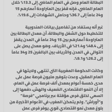
البطالة العام وصل في العام الماضي إلى 13.3% خلال
العام الماضي، فإنه قفز بين المتراوحة أعمارهم 15
و24 عاماً إلى 36.7% وحاملي الشهادات إلى 19.6%.
غير أنه يستفاد من تفاصيل بيانات المندوبية
للتخطيط حول الشغل والبطالة، أن معدل البطالة بين
المتراوحة أعمارهم بين 15 و24 عاماً في المدن يقفز
إلى 48.4% و21.4% في الأرياف. وهو معدل يصل على
التوالي في المدن والأرياف بين البالغين 25 و34 عاماً
إلى 26.2% و9.1%.
وكانت الحكومة المغربية التي تنتهي ولايتها في
العام المقبل، وعدت بتوفير مليون فرصة عمل على
مدى خمسة أعوام بمعدل ألف فرصة عمل في العام،
إلا أن النمو الاقتصادي الضعيف والهش، دفعها إلى
السعي لخلق فرص مؤقتة عبر برنامجي “فرصة”
و”أوراش”. ولم يتمكن المغرب في الأعوام الأخيرة من
بلوغ معدل نمو اقتصادي قوي يوفر فرص عمل