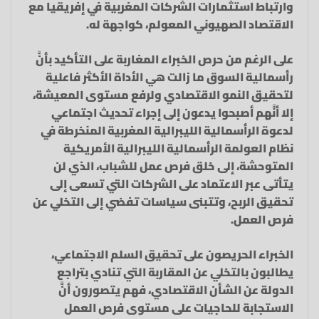
وارتباط استثمارات الشركات المغربية في إفريقيا مع
الاقتصاد الصهيوني المعولم، كواجهة له.
على الرغم من حرص الخبراء المغاربة على التأكيد بأنَّ
رأسمالية السوق ما زالت هي الأداة الأكثر فاعلية
لتحقيق النمو الاقتصادي ولرفع مستوى المعيشة،
إلا أنَّهم أصبحوا يدعون إلى إجراء تحديث اجتماعي
لدعوة الرأسمالية الليبرالية المغربية المنخرطة في
نظام العولمة الرأسمالية الليبرالية الأمريكية
المتوحشة، إلى خلق فرص عمل للشباب، الذي لن
يتأتى عبر الاعتماد على الشركات التي تسعى إلى
تحقيق الربح، وتتبنى سياسات تفضي إلى التخلي عن
فرص العمل.
الخبراء الحريصون على تحقيق السلم الاجتماعي،
يطالبون بالتخلي عن المقاربة التي تنادي بتراجع
الدولة عن الشأن الاقتصادي، فهم يتصورون أنَّ
الاستجابة للحاجيات على مستوى فرص العمل