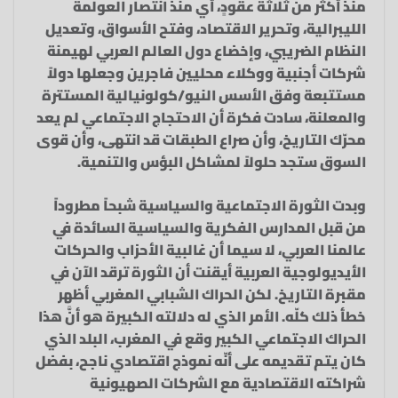
منذ أكثر من ثلاثة عقودٍ، أي منذ انتصار العولمة
الليبرالية، وتحرير الاقتصاد، وفتح الأسواق، وتعديل
النظام الضريبي، وإخضاع دول العالم العربي لهيمنة
شركات أجنبية ووكلاء محليين فاجرين وجعلها دولاً
مستتبعة وفق الأسس النيو/كولونيالية المستترة
والمعلنة، سادت فكرة أن الاحتجاج الاجتماعي لم يعد
محرّك التاريخ، وأن صراع الطبقات قد انتهى، وأن قوى
السوق ستجد حلولاً لمشاكل البؤس والتنمية.
وبدت الثورة الاجتماعية والسياسية شبحاً مطروداً
من قبل المدارس الفكرية والسياسية السائدة في
عالمنا العربي، لا سيما أن غالبية الأحزاب والحركات
الأيديولوجية العربية أيقنت أن الثورة ترقد الآن في
مقبرة التاريخ. لكن الحراك الشبابي المغربي أظهر
خطأ ذلك كلّه. الأمر الذي له دلالته الكبيرة هو أنَّ هذا
الحراك الاجتماعي الكبير وقع في المغرب، البلد الذي
كان يتم تقديمه على أنّه نموذج اقتصادي ناجح، بفضل
شراكته الاقتصادية مع الشركات الصهيونية