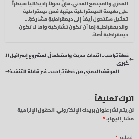
المخزن والمجتمع المدني، فإنَّ تحولاً راديكالياً سيطرأ
على طبيعة الديمقراطية عينها: فمن ديمقراطية
تمثيل ستتحول أيضاً إلى ديمقراطيةٍ مشاركةٍ…
والديمقراطية إما أن تكون تشاركية وإما لا تكون
ديمقراطية أصلاً.
خطة ترامب.. انتدابٌ حديث واستكمالٌ لمشروع إسرائيل ال
كُبرى
الموقف اليمني من خطة ترامب.. غير قابلة للتنفيذ
اترك تعليقاً
لن يتم نشر عنوان بريدك الإلكتروني.
الحقول الإلزامية
مشار إليها بـ
*
التعليق
*