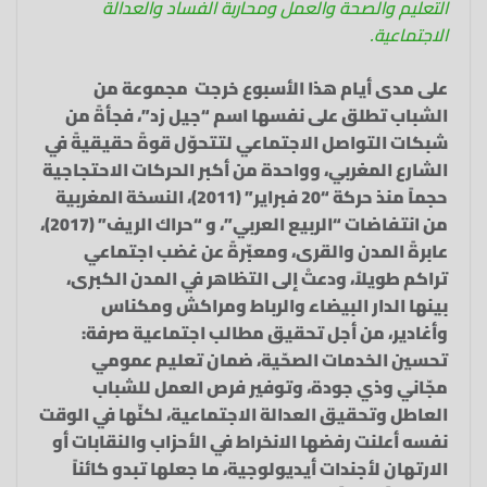
التعليم والصحة والعمل ومحاربة الفساد والعدالة
الاجتماعية.
على مدى أيام هذا الأسبوع خرجت مجموعة من
الشباب تطلق على نفسها اسم “جيل زد”، فجأةً من
شبكات التواصل الاجتماعي لتتحوّل قوةً حقيقيةً في
الشارع المغربي، وواحدة من أكبر الحركات الاحتجاجية
حجماً منذ حركة “20 فبراير” (2011)، النسخة المغربية
من انتفاضات “الربيع العربي”، و “حراك الريف” (2017)،
عابرةً المدن والقرى، ومعبّرةً عن غضب اجتماعي
تراكم طويلاً، ودعتْ إلى التظاهر في المدن الكبرى،
بينها الدار البيضاء والرباط ومراكش ومكناس
وأغادير، من أجل تحقيق مطالب اجتماعية صرفة:
تحسين الخدمات الصحّية، ضمان تعليم عمومي
مجّاني وذي جودة، وتوفير فرص العمل للشباب
العاطل وتحقيق العدالة الاجتماعية، لكنّها في الوقت
نفسه أعلنت رفضها الانخراط في الأحزاب والنقابات أو
الارتهان لأجندات أيديولوجية، ما جعلها تبدو كائناً