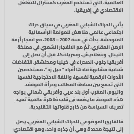
العالمية، التي تستخدم المغرب كسنترال للتغلغل
الاقتصادي في إفريقيا.
يأتي الحراك الشبابي المغربي في سياق حراك
اجتماعي عالمي مناهض للعولمة الرأسمالية
المتوحشة، بدأت في سنة 2007 – 2008، مع انفجار أزمة
الرهن العقاري، ثمَّ مع الانفجار الشعبي في مملكة
النيبال، وبنغلاديش، وسريلانكا، قبل أن تصل إلى
أفريقيا جنوب الصحراء في كينيا ومدغشقر. انتفاضات
شبابية مشابهة قادها أفراد “جيل زد”، مستخدمين
الأدوات الرقمية نفسها، واللغة الاحتجاجية نفسها
التي تجمع بين بساطة المطالب وجرأة الموقف.
واليوم، المغرب أول بلد عربي وأفريقي شمالي يواجه
هذه الموجة، ما يضعه في قلب ظاهرة عالمية تعيد
تعريف السياسة من خارج قنواتها التقليدية.
فالقارئ الموضوعي للحراك الشبابي المغربي، يصل
إلى نتيجة محددة وهي أن جذره واحد، وهو اقتصاديّ