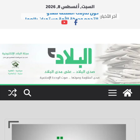
Ski
السبت, أغسطس 8, 2026
t
حول تنازلات السلطة للعدو
آخر الأخبار:
conten
التجمع وحركة الأمة مستمران بالعمل
الإغاثي في ظل العدوان
التجمع يشارك في إطلاق مبادرة
“لبنانيون ضد التطبيع”
دار الشيخ جبري القرآنية تطلق شعار
دورتها الصيفية العاشرة: “بالقرآن
نبني جيل النصر والتمكين”
التجمع يستقبل وفداً من العتبة
الرضوية المقدسة