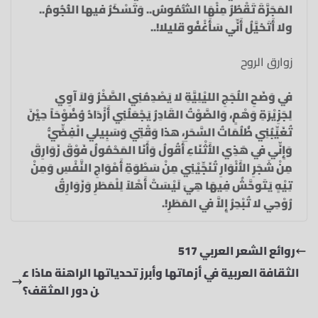
المَجَرَّةَ تَقْطُرُ مِنْهَا الشُّمُوسُ.. وَتَسْكَرُ فيها النُّجُومُ..
ولا أَتَخيَّلُ أَنِّي سَأَغْفُو قليلا!..
زوارق الروح
في وَضَحِ اللُجَجِ الليْلِيَّةِ لا يَصْدِمُنِي الصَّخْرُ وَلاَ آوِي
لِجَزِيْرَةِ وَهْمٍ، وَالصَّوْتُ القَادِرُ يَجْعَلُنِي أَزْدَادُ وُضُوْحَاً حِيْنَ
تُغَيِّبُنِي ظُلُمَاتُ السَّحَرِ، هذا وَقْتِي وَسَبِيلي الْفِضِّيُّ
وَإِنِّي في هَذِي الأَثْنَاءِ أَقُولُ وَأَنَا المَحْمُولُ فَوْقَ زَوَارِقَ
مِنْ شَجَرِ الأَنْوَارِ تُنَجِّيْنِي مِنْ سَطْوَةِ أَمْوَاجِ النَّفْسِ وَمِنْ
تِيْهٍ يَتَوحَّشُ فِيهَا هِيَ لَيْسَتْ أَهْلاً لِلْمَطَرِ وَزَوَارِقُ
رُوْحِي لا تُبْحِرُ إِلاَّ في المَطَرِ!.
روائع الشعر العربي 517
الثقافة العربية في أزماتها وأبرز تحدياتها الراهنة ماذا ع
ن دور المثقف؟