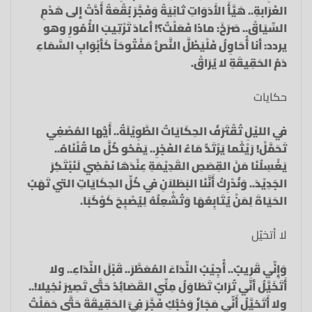
الغَرَابةِ.. هَيَّأَ الأَدَوَاتِ ثانِيَةً وَفَجَّرَ بُقْعَةً أَدَّتْ إلى هَدْمِ
السِّيَاقْ.. صَرَخَ: ماذا فَعَلْتُ؟! أعادَ تَرْتِيبَ الأُمُورِ وهو
يردد: أنا أُحَاوِلُ فَلْيَظَلَّ النَّصُّ مَفْتُوحَاً كَأبْوَابِ السَّمَاءِ
دَمُ الحَقِيقَةِ لا يُرَاقْ.
حكايات
في الليْلِ تُقْتَرَفُ الحِكَايَاتُ الطَّوِيْلَةُ.. أَيُّها المُصْغِي
تَحَمَّلْ! رَيْثَما يَرْتَدُّ مَاءُ الفَجْرِ.. يَمْحُو كُلَّ ما قُلْنَاهُ..
يَغْسِلُنَا مَنَ القِصَصِ القَدِيْمَةِ عِنْدَهَا نَمْضِي لَنَبْتَكِرَ
الجَدِيْدَ.. وَنُدْرِكُ أَنَّنَا البَطَلاَنِ في كُلِّ الحِكَايَاتِ التي تَهَبُ
الحَيَاةَ لِمَنْ يُتَابِعُهَا وَتُشْعِلُهُ لِيُصْبِحَ كَوْكَبَا.
لا أتخيّل
وَإِنِّي قَرِيبٌ.. أُجِيْبُ النِّدَاءَ المُعَطَّرَ.. قَبْلَ النِّدَاءِ.. ولا
أَتَخَيَّلُ أنّي تُرَابٌ تَطَاوَلُ مِنِّي القَصَائِدُ حَتَّى تَصِيرَ نَخِيلا!..
ولا أَتَخيَّلُ أَنِّي مَجَازٌ وَحُبُّكِ فَجَّرَ فِيَّ الحَقِيقَةَ حَتَّى حَمَلْتُ