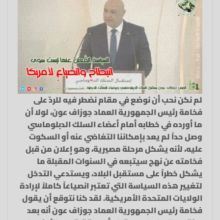
لم نكن نحب أن نوضع في مقام نضطر فيه للردّ على
فخامة رئيس الجمهورية العماد جوزاف عون، لولا أن
ما أورده في خطابه أمام أعضاء السلك الدبلوماسي
وصل حداً لم يعد بإمكاننا التغاضي عنه أو السكوت
عليه، لأنه يشكل مرحلة مصيرية، وهو إعلان من قبل
فخامته عن نهج سيتبعه في السنوات المقبلة ما
يشكل خطراً على مستقبل البلاد، ويستدعي التدخل
لتغيير هذه السياسة التي تعتبر انصياعاً كاملاً لإرادة
الولايات المتحدة الأمريكية. لقد كنا نتوقع أن يقول
فخامة رئيس الجمهورية العماد جوزاف عون أنه بعد