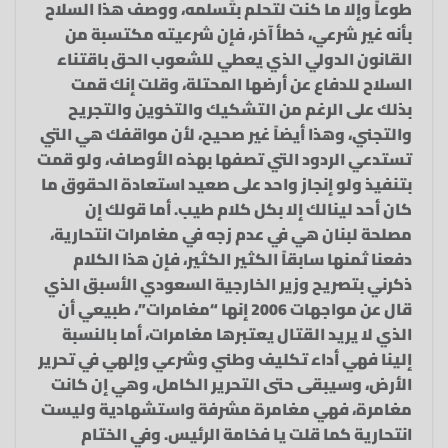
طوعاً وإلا ما كنت لتحلم بتَسلمه، ووصف هذا السلاح
بأنه غير شرعي، خطأ آخر، فإن شرعيته مكتسبة من
القانون الدولي الذي يعطي للشعوب الحق باقتناء
السلاح للدفاع عن أرضها المحتلة، وقلت إنك قمت
بذلك على الرغم من التشكيك والتخوين والتجريح
والتجني، وهذا أيضاً غير صحيح، لأن مواقفك هي التي
تستدعي الردود التي تصفها بهذه الأوصاف، ولو قمت
بتنفيذ ولو إنجاز واحد على صعيد استعادة الحقوق ما
كان أحد لينالك إلا بكل كلام طيب. أما قولك إن
مصلحة لبنان هي في عدم زجه في مغامرات انتحارية،
دفعنا ثمنها سابقاً الكثير الكثير، فإن هذا الكلام
ذكرني بتصريح وزير الخارجية السعودي الأسبق الذي
قال عن مواجهات 2006 إنها “مغامرات”، طبيعي أن
الذي لا يريد القتال يعتبرها مغامرات، أما بالنسبة
إلينا فهي أداء تكليف وطني وشرعي وإلهي في تحرير
الأرض، وسيبقى حتى التحرير الكامل، وهي إن كانت
مغامرة، فهي مغامرة مشرفة واستشهادية وليست
انتحارية كما قلت يا فخامة الرئيس. وفي الختام