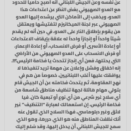
عن نفسه وعن الجيش اللبناني أنه أصبح حامياً للحدود
مع العدو الصهيوني بغض النظر عن اعتداءات هذا
العدو، ويذهب إلى الأماكن التي يرشده إليها العدو
الصهيوني عبر لجنة الميكانيزم لتفتيشها ويعتقل
من يقوم بإطلاق النار على العدو، في حين أنه لم يقدم
شيئاً واحداً أو إنجازاً واحداً له علاقة بإيقاف الاعتداءات
أو إعادة الأسرى أو فرض الانسحاب، أو إعادة الإعمار،
أو فرض الانسحاب على العدو الصهيوني من الأراضي
التي يحتلها، فعن أي إنجاز تتحدث يا فخامة الرئيس؟!!.
إنه اخفاق وفشل وإعلان عن مهمة تريد تنفيذها لا
يوافقك عليها أغلب اللبنانيين، خصوصاً من هم في
نهج المقاومة، ثم يتحدث فخامته عن أن الجيش قام
بتولي مهام هائلة لجهة تنظيف مناطق شاسعة من
أي سلاح غير شرعي من أي نوع أو تبعية كان. فيا
فخامة الرئيس، إن استعمالك لعبارة “التنظيف” غير
لائق وغير دبلوماسي، فهذا السلاح الذي تقول عنه
أنك نظفت المناطق منه هو الذي حررها، وهو الذي
سمح للجيش اللبناني أن يدخل إليها، وقد سُلم إليك