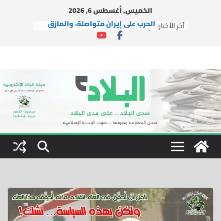
Ski
الخميس, أغسطس 6, 2026
t
آخر الأخبار:
الحرب على إيران متواصلة، والمأزق
conten
الأمريكي يتعمق
وفد من التجمع يزور حزب السعادة
التركي في إسطنبول
وفد من التجمع يزور آية الله الشيخ
محسن الآراكي في مدينة قم
بينما تُغيّر إيران الوعي بالفعل، يتضح
فشل إسرائيل
اتفاقية التعاون النووي بين الولايات
المتحدة والمملكة العربية
السعودية.. الفرص والمخاطر
والتوصيات السياسية