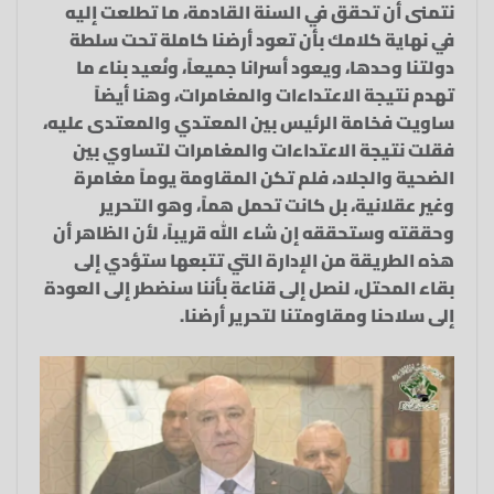
نتمنى أن تحقق في السنة القادمة، ما تطلعت إليه
في نهاية كلامك بأن تعود أرضنا كاملة تحت سلطة
دولتنا وحدها، ويعود أسرانا جميعاً، ونُعيد بناء ما
تهدم نتيجة الاعتداءات والمغامرات، وهنا أيضاً
ساويت فخامة الرئيس بين المعتدي والمعتدى عليه،
فقلت نتيجة الاعتداءات والمغامرات لتساوي بين
الضحية والجلاد، فلم تكن المقاومة يوماً مغامرة
وغير عقلانية، بل كانت تحمل هماً، وهو التحرير
وحققته وستحققه إن شاء الله قريباً، لأن الظاهر أن
هذه الطريقة من الإدارة التي تتبعها ستؤدي إلى
بقاء المحتل، لنصل إلى قناعة بأننا سنضطر إلى العودة
إلى سلاحنا ومقاومتنا لتحرير أرضنا.