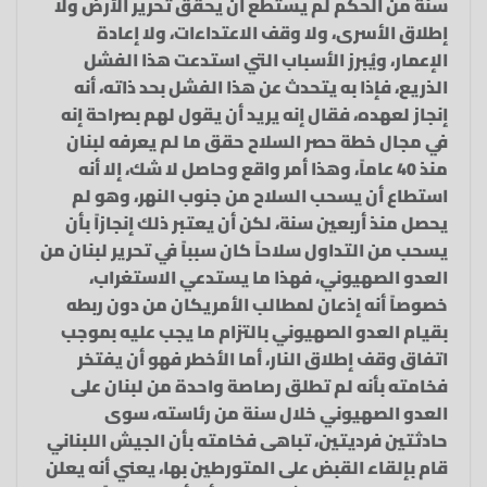
سنة من الحكم لم يستطع أن يحقق تحرير الأرض ولا
إطلاق الأسرى، ولا وقف الاعتداءات، ولا إعادة
الإعمار، ويُبرز الأسباب التي استدعت هذا الفشل
الذريع، فإذا به يتحدث عن هذا الفشل بحد ذاته، أنه
إنجاز لعهده، فقال إنه يريد أن يقول لهم بصراحة إنه
في مجال خطة حصر السلاح حقق ما لم يعرفه لبنان
منذ 40 عاماً، وهذا أمر واقع وحاصل لا شك، إلا أنه
استطاع أن يسحب السلاح من جنوب النهر، وهو لم
يحصل منذ أربعين سنة، لكن أن يعتبر ذلك إنجازاً بأن
يسحب من التداول سلاحاً كان سبباً في تحرير لبنان من
العدو الصهيوني، فهذا ما يستدعي الاستغراب،
خصوصاً أنه إذعان لمطالب الأمريكان من دون ربطه
بقيام العدو الصهيوني بالتزام ما يجب عليه بموجب
اتفاق وقف إطلاق النار، أما الأخطر فهو أن يفتخر
فخامته بأنه لم تطلق رصاصة واحدة من لبنان على
العدو الصهيوني خلال سنة من رئاسته، سوى
حادثتين فرديتين، تباهى فخامته بأن الجيش اللبناني
قام بإلقاء القبض على المتورطين بها، يعني أنه يعلن